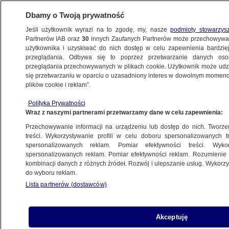
Dbamy o Twoją prywatność
Jeśli użytkownik wyrazi na to zgodę, my, nasze
podmioty stowarzys
Partnerów IAB oraz
30
innych Zaufanych Partnerów może przechowywa
użytkownika i uzyskiwać do nich dostęp w celu zapewnienia bardzi
przeglądania. Odbywa się to poprzez przetwarzanie danych os
przeglądania przechowywanych w plikach cookie. Użytkownik może udzie
BREXIT
się przetwarzaniu w oparciu o uzasadniony interes w dowolnym momencie
plików cookie i reklam”.
Wielka Brytania i UE osiągnęły
Polityka Prywatności
porozumienie. "Będziemy przyjaciółmi
Wraz z naszymi partnerami przetwarzamy dane w celu zapewnienia:
i sojusznikami"
Przechowywanie informacji na urządzeniu lub dostęp do nich. Tworzeni
treści. Wykorzystywanie profili w celu doboru spersonalizowanych tr
24.12.2020, 16:05
Aktualizacja:
24.12.2020, 18:05
spersonalizowanych reklam. Pomiar efektywności treści. Wyko
spersonalizowanych reklam. Pomiar efektywności reklam. Rozumienie o
kombinacji danych z różnych źródeł. Rozwój i ulepszanie usług. Wykor
Udostępnij
do wyboru reklam.
Lista partnerów (dostawców)
Brytyjski premier Boris Johnson poinformował w
czwartek po południu, że Wielka Brytania i Unia
Europejska osiągnęły porozumienie w sprawie
Akceptuję