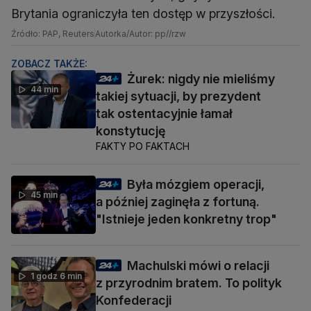
Brytania ograniczyła ten dostęp w przyszłości.
Źródło: PAP, Reuters
Autorka/Autor: pp//rzw
ZOBACZ TAKŻE:
Żurek: nigdy nie mieliśmy
44 min
takiej sytuacji, by prezydent
tak ostentacyjnie łamał
konstytucję
FAKTY PO FAKTACH
Była mózgiem operacji,
45 min
a później zaginęła z fortuną.
"Istnieje jeden konkretny trop"
Machulski mówi o relacji
1 godz 6 min
z przyrodnim bratem. To polityk
Konfederacji