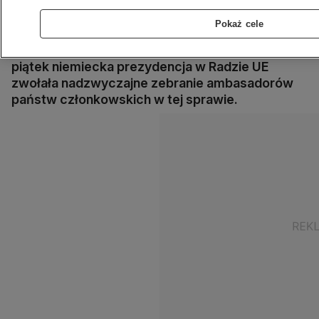
umowy handlowej, która zacznie obowiązywać
po zakończeniu okresu przejściowego po
Pokaż cele
brexicie. Informację potwierdziła szefowa
Komisji Europejskiej Ursula von der Leyen. Na
piątek niemiecka prezydencja w Radzie UE
zwołała nadzwyczajne zebranie ambasadorów
państw członkowskich w tej sprawie.