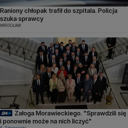
Raniony chłopak trafił do szpitala. Policja
szuka sprawcy
WROCŁAW
Załoga Morawieckiego. "Sprawdzili się
i ponownie może na nich liczyć"
S. Zakrzewski