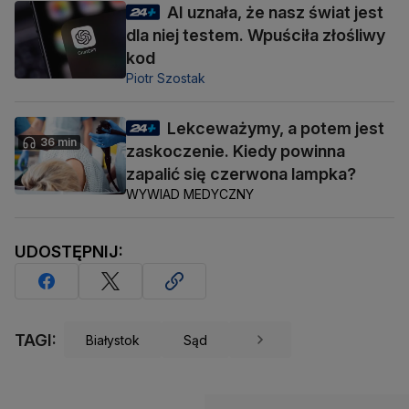
AI uznała, że nasz świat jest
dla niej testem. Wpuściła złośliwy
kod
Piotr Szostak
Lekceważymy, a potem jest
36 min
zaskoczenie. Kiedy powinna
zapalić się czerwona lampka?
WYWIAD MEDYCZNY
UDOSTĘPNIJ:
TAGI:
Białystok
Sąd