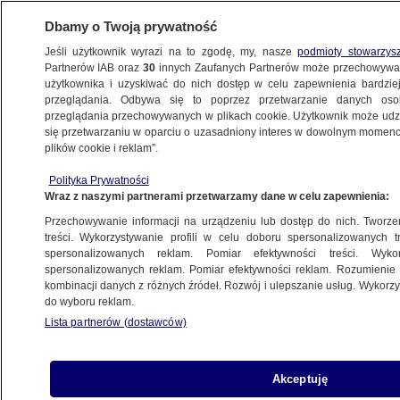
Dbamy o Twoją prywatność
Jeśli użytkownik wyrazi na to zgodę, my, nasze
podmioty stowarzys
Partnerów IAB oraz
30
innych Zaufanych Partnerów może przechowywa
użytkownika i uzyskiwać do nich dostęp w celu zapewnienia bardzi
przeglądania. Odbywa się to poprzez przetwarzanie danych os
przeglądania przechowywanych w plikach cookie. Użytkownik może udzie
BIAŁYSTOK
się przetwarzaniu w oparciu o uzasadniony interes w dowolnym momencie
plików cookie i reklam”.
Wyrok za znieważenie narodu
Polityka Prywatności
żydowskiego wpisami w Internecie
Wraz z naszymi partnerami przetwarzamy dane w celu zapewnienia:
Przechowywanie informacji na urządzeniu lub dostęp do nich. Tworzeni
11.09.2025, 16:30
treści. Wykorzystywanie profili w celu doboru spersonalizowanych tr
spersonalizowanych reklam. Pomiar efektywności treści. Wyko
Posłuchaj artykułu
spersonalizowanych reklam. Pomiar efektywności reklam. Rozumienie o
Czyta lektor AI
kombinacji danych z różnych źródeł. Rozwój i ulepszanie usług. Wykor
do wyboru reklam.
Lista partnerów (dostawców)
Akceptuję