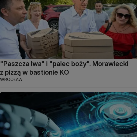
"Paszcza lwa" i "palec boży". Morawiecki
z pizzą w bastionie KO
WROCŁAW