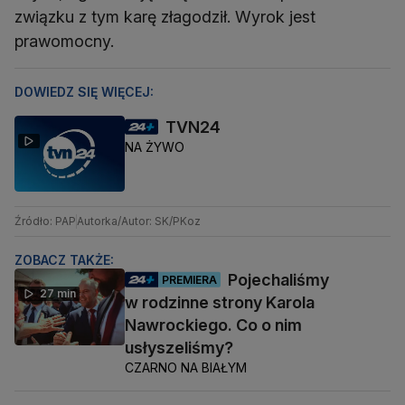
związku z tym karę złagodził. Wyrok jest
prawomocny.
DOWIEDZ SIĘ WIĘCEJ:
TVN24
NA ŻYWO
Źródło: PAP
Autorka/Autor: SK/PKoz
ZOBACZ TAKŻE:
Pojechaliśmy
PREMIERA
27 min
w rodzinne strony Karola
Nawrockiego. Co o nim
usłyszeliśmy?
CZARNO NA BIAŁYM