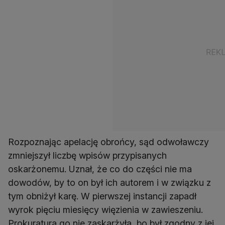
Rozpoznając apelację obrońcy, sąd odwoławczy
zmniejszył liczbę wpisów przypisanych
oskarżonemu. Uznał, że co do części nie ma
dowodów, by to on był ich autorem i w związku z
tym obniżył karę. W pierwszej instancji zapadł
wyrok pięciu miesięcy więzienia w zawieszeniu.
Prokuratura go nie zaskarżyła, bo był zgodny z jej