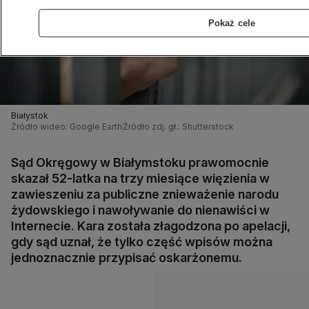
Pokaż cele
Białystok
Źródło wideo: Google Earth
Źródło zdj. gł.: Shutterstock
Sąd Okręgowy w Białymstoku prawomocnie
skazał 52-latka na trzy miesiące więzienia w
zawieszeniu za publiczne znieważenie narodu
żydowskiego i nawoływanie do nienawiści w
Internecie. Kara została złagodzona po apelacji,
gdy sąd uznał, że tylko część wpisów można
jednoznacznie przypisać oskarżonemu.