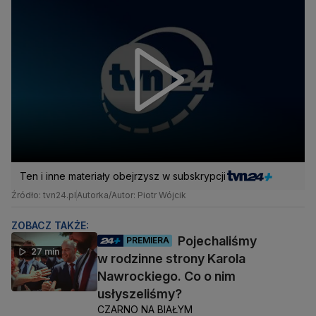
Ten i inne materiały obejrzysz w subskrypcji
Źródło: tvn24.pl
Autorka/Autor: Piotr Wójcik
ZOBACZ TAKŻE:
Pojechaliśmy
PREMIERA
27 min
w rodzinne strony Karola
Nawrockiego. Co o nim
usłyszeliśmy?
CZARNO NA BIAŁYM