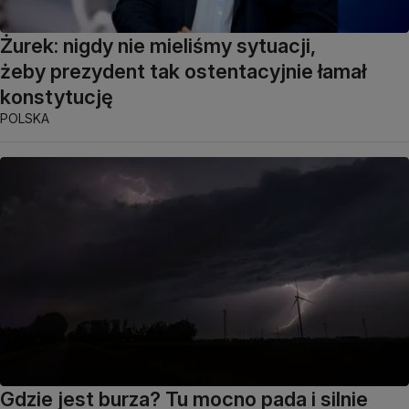
Żurek: nigdy nie mieliśmy sytuacji,
żeby prezydent tak ostentacyjnie łamał
konstytucję
POLSKA
Gdzie jest burza? Tu mocno pada i silnie