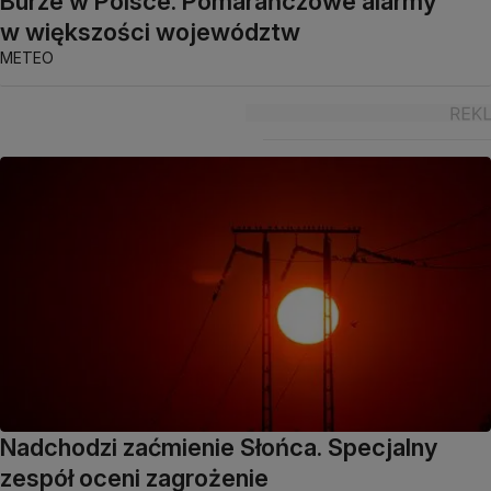
Burze w Polsce. Pomarańczowe alarmy
w większości województw
METEO
Nadchodzi zaćmienie Słońca. Specjalny
zespół oceni zagrożenie