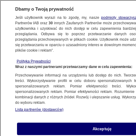
Dbamy o Twoją prywatność
Jeśli użytkownik wyrazi na to zgodę, my, nasze
podmioty stowarzys
Partnerów IAB oraz
30
innych Zaufanych Partnerów może przechowywa
ZDROWIE
użytkownika i uzyskiwać do nich dostęp w celu zapewnienia bardzi
przeglądania. Odbywa się to poprzez przetwarzanie danych os
przeglądania przechowywanych w plikach cookie. Użytkownik może udzie
ZDROWIE
się przetwarzaniu w oparciu o uzasadniony interes w dowolnym momencie
plików cookie i reklam”.
Sukces rządowego programu. "Mogą
Polityka Prywatności
spełnić swoje marzenia i być rodzicami"
Wraz z naszymi partnerami przetwarzamy dane w celu zapewnienia:
Przechowywanie informacji na urządzeniu lub dostęp do nich. Tworzeni
Piotr Wójcik
treści. Wykorzystywanie profili w celu doboru spersonalizowanych tr
spersonalizowanych reklam. Pomiar efektywności treści. Wyko
11.09.2025, 15:56
spersonalizowanych reklam. Pomiar efektywności reklam. Rozumienie o
kombinacji danych z różnych źródeł. Rozwój i ulepszanie usług. Wykor
do wyboru reklam.
Posłuchaj artykułu
Czyta lektor AI
Lista partnerów (dostawców)
Akceptuję