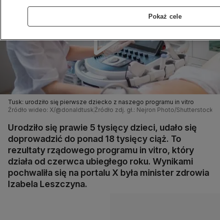
Pokaż cele
Tusk: urodziło się pierwsze dziecko z naszego programu in vitro
Źródło wideo: X/@donaldtusk
Źródło zdj. gł.: Nejron Photo/Shutterstock
Urodziło się prawie 5 tysięcy dzieci, udało się
doprowadzić do ponad 18 tysięcy ciąż. To
rezultaty rządowego programu in vitro, który
działa od czerwca ubiegłego roku. Wynikami
pochwaliła się na portalu X była minister zdrowia
Izabela Leszczyna.