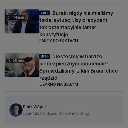
Żurek: nigdy nie mieliśmy
44 min
takiej sytuacji, by prezydent
tak ostentacyjnie łamał
konstytucję
FAKTY PO FAKTACH
"Jesteśmy w bardzo
25 min
niebezpiecznym momencie".
Sprawdziliśmy, z kim Braun chce
rządzić
CZARNO NA BIAŁYM
Piotr Wójcik
Dziennikarz działu Zdrowie tvn24.pl