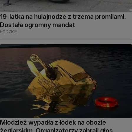
19-latka na hulajnodze z trzema promilami.
Dostała ogromny mandat
ŁÓDZKIE
Młodzież wypadła z łódek na obozie
żeglarskim. Organizatorzy zabrali głos