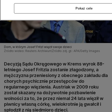
Pokaż cele
Dom, w którym Josef Fritzl więził swoje dzieci
Źródło wideo: Reuters Archiwum
Źródło zdj. gł.: APA/Getty Images
Decyzją Sądu Okręgowego w Krems wyrok 88-
letniego Josef Fritzla zostanie złagodzony, a
mężczyzna przeniesiony z obecnego zakładu dla
chorych psychicznie przestępców do
regularnego więzienia. Austriak w 2009 roku
został skazany na dożywotnie pozbawienie
wolności za to, że przez niemal 24 lata więził w
piwnicy własną córkę, wielokrotnie ją gwałcił i
spłodził z nią siedmioro dzieci.