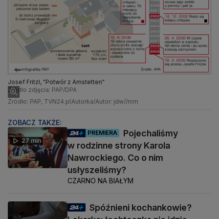
Josef Fritzl, "Potwór z Amstetten"
Źródło zdjęcia: PAP/DPA
Źródło: PAP, TVN24.pl
Autorka/Autor: jdw//mm
ZOBACZ TAKŻE:
Pojechaliśmy
PREMIERA
27 min
w rodzinne strony Karola
Nawrockiego. Co o nim
usłyszeliśmy?
CZARNO NA BIAŁYM
Spóźnieni kochankowie?