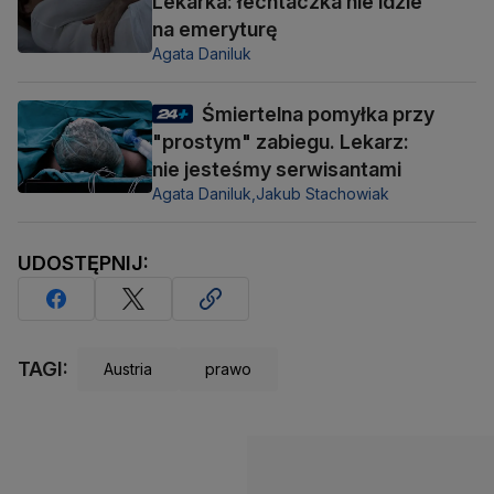
Lekarka: łechtaczka nie idzie
na emeryturę
Agata Daniluk
Śmiertelna pomyłka przy
"prostym" zabiegu. Lekarz:
nie jesteśmy serwisantami
Agata Daniluk,
Jakub Stachowiak
UDOSTĘPNIJ:
TAGI:
Austria
prawo