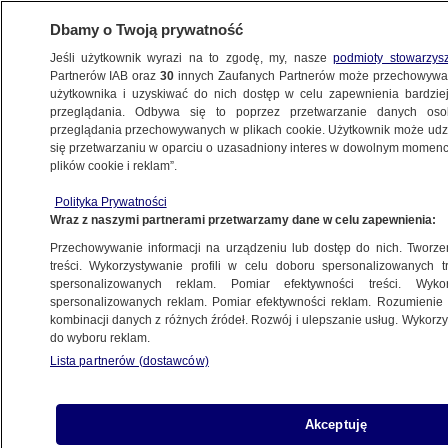
Dbamy o Twoją prywatność
Jeśli użytkownik wyrazi na to zgodę, my, nasze
podmioty stowarzys
Partnerów IAB oraz
30
innych Zaufanych Partnerów może przechowywa
użytkownika i uzyskiwać do nich dostęp w celu zapewnienia bardzi
przeglądania. Odbywa się to poprzez przetwarzanie danych os
przeglądania przechowywanych w plikach cookie. Użytkownik może udzie
ŚWIAT
się przetwarzaniu w oparciu o uzasadniony interes w dowolnym momencie
plików cookie i reklam”.
Złagodzono wyrok dla Josefa Fritzla.
Polityka Prywatności
"Potwór z Amstetten" opuści
Wraz z naszymi partnerami przetwarzamy dane w celu zapewnienia:
dotychczasowy zakład karny
Przechowywanie informacji na urządzeniu lub dostęp do nich. Tworzeni
treści. Wykorzystywanie profili w celu doboru spersonalizowanych tr
25.01.2024, 14:51
spersonalizowanych reklam. Pomiar efektywności treści. Wyko
spersonalizowanych reklam. Pomiar efektywności reklam. Rozumienie o
kombinacji danych z różnych źródeł. Rozwój i ulepszanie usług. Wykor
Udostępnij
do wyboru reklam.
Lista partnerów (dostawców)
Akceptuję