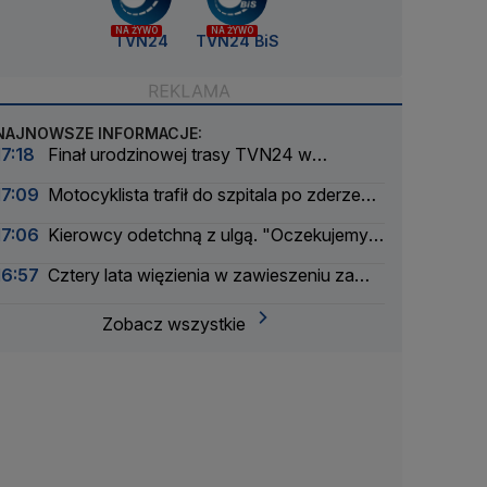
NA ŻYWO
NA ŻYWO
TVN24
TVN24 BiS
NAJNOWSZE INFORMACJE:
17:18
Finał urodzinowej trasy TVN24 w
Warszawie. Jaka będzie pogoda
17:09
Motocyklista trafił do szpitala po zderzeniu
z busem
17:06
Kierowcy odetchną z ulgą. "Oczekujemy
obniżek"
16:57
Cztery lata więzienia w zawieszeniu za
książki o tematyce LGBT+
Zobacz wszystkie