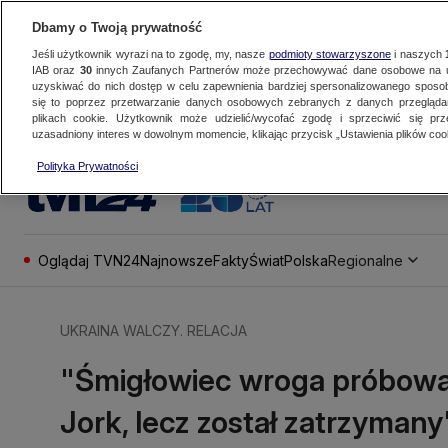
Dbamy o Twoją prywatność
Jeśli użytkownik wyrazi na to zgodę, my, nasze
podmioty stowarzyszone
i naszych
IAB oraz
30
innych Zaufanych Partnerów może przechowywać dane osobowe na ur
uzyskiwać do nich dostęp w celu zapewnienia bardziej spersonalizowanego sposo
się to poprzez przetwarzanie danych osobowych zebranych z danych przegląd
plikach cookie. Użytkownik może udzielić/wycofać zgodę i sprzeciwić się pr
uzasadniony interes w dowolnym momencie, klikając przycisk „Ustawienia plików cook
Polityka Prywatności
Oglądaj TVN24
Najnowsze
Fakty
Świat
Polska
Regionalne
UKRAINA WALCZY. RELACJA
"Śmigłowiec wroga próbował
Jork, lecz został zatrzymany"