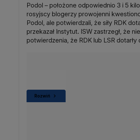
Podol – położone odpowiednio 3 i 5 kil
rosyjscy blogerzy prowojenni kwestiono
Podol, ale potwierdzali, że siły RDK do
przekazał Instytut. ISW zastrzegł, że 
potwierdzenia, że RDK lub LSR dotarły 
Rozwiń