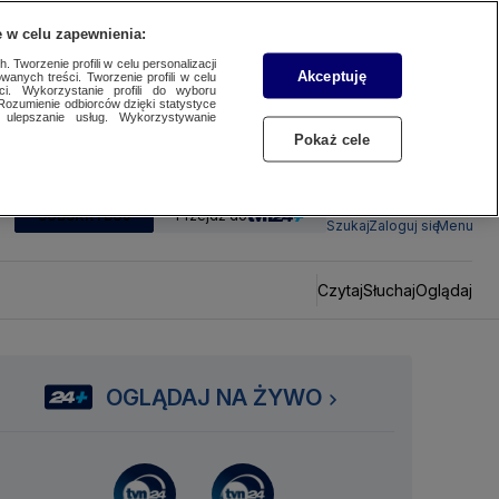
 w celu zapewnienia:
 Tworzenie profili w celu personalizacji
Akceptuję
wanych treści. Tworzenie profili w celu
ci. Wykorzystanie profili do wyboru
Rozumienie odbiorców dzięki statystyce
ulepszanie usług. Wykorzystywanie
Pokaż cele
SUBSKRYBUJ
Przejdź do
Szukaj
Zaloguj się
Menu
Czytaj
Słuchaj
Oglądaj
OGLĄDAJ NA ŻYWO