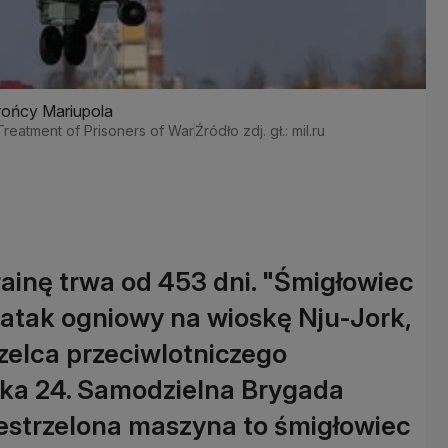
rońcy Mariupola
Treatment of Prisoners of War
Źródło zdj. gł.: mil.ru
rainę trwa od 453 dni. "Śmigłowiec
atak ogniowy na wioskę Nju-Jork,
rzelca przeciwlotniczego
ska 24. Samodzielna Brygada
strzelona maszyna to śmigłowiec