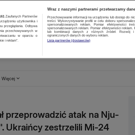
Wraz z naszymi partnerami przetwarzamy dane
161
Zaufanych Partnerów
Przechowywanie informacji na urządzeniu lub dostęp do nich.
treści. Wykorzystywanie profili w celu doboru spersonalizo
ządzeniu użytkownika i
spersonalizowanych reklam. Pomiar efektywności treś
bu przeglądania. Odbywa
spersonalizowanych reklam. Pomiar efektywności reklam. 
ania przechowywanych w
lub kombinacji danych z różnych źródeł. Rozwój i 
ograniczonych danych do wyboru reklam.
zetwarzaniu w oparciu o
ie i reklam”.
Lista partnerów (dostawców)
Więcej
 przeprowadzić atak na Nju-
. Ukraińcy zestrzelili Mi-24