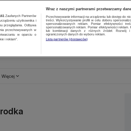
Wraz z naszymi partnerami przetwarzamy dane
161
Zaufanych Partnerów
Przechowywanie informacji na urządzeniu lub dostęp do nich.
treści. Wykorzystywanie profili w celu doboru spersonalizo
ządzeniu użytkownika i
spersonalizowanych reklam. Pomiar efektywności treś
bu przeglądania. Odbywa
spersonalizowanych reklam. Pomiar efektywności reklam. 
ania przechowywanych w
lub kombinacji danych z różnych źródeł. Rozwój i 
ograniczonych danych do wyboru reklam.
zetwarzaniu w oparciu o
ie i reklam”.
Lista partnerów (dostawców)
Więcej
Środka