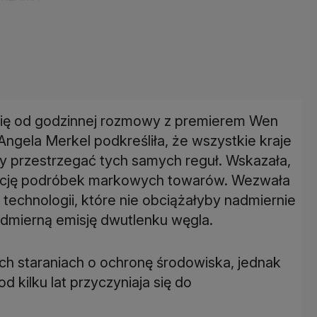
a się od godzinnej rozmowy z premierem Wen
ngela Merkel podkreśliła, że wszystkie kraje
y przestrzegać tych samych reguł. Wskazała,
kcję podróbek markowych towarów. Wezwała
technologii, które nie obciążałyby nadmiernie
admierną emisję dwutlenku węgla.
h staraniach o ochronę środowiska, jednak
d kilku lat przyczyniaja się do