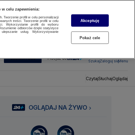
 w celu zapewnienia:
 Tworzenie profili w celu personalizacji
Akceptuję
wanych treści. Tworzenie profili w celu
ci. Wykorzystanie profili do wyboru
Rozumienie odbiorców dzięki statystyce
ulepszanie usług. Wykorzystywanie
Pokaż cele
SUBSKRYBUJ
Przejdź do
Szukaj
Zaloguj się
Menu
Czytaj
Słuchaj
Oglądaj
OGLĄDAJ NA ŻYWO