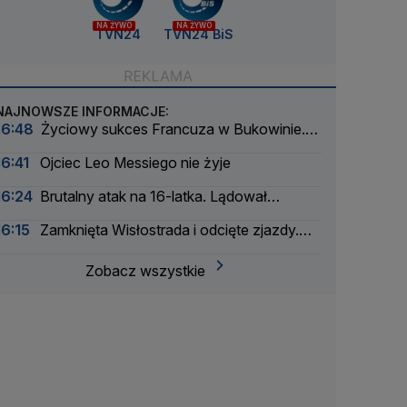
NA ŻYWO
NA ŻYWO
TVN24
TVN24 BiS
NAJNOWSZE INFORMACJE:
16:48
Życiowy sukces Francuza w Bukowinie.
Jest nowy lider Tour de Pologne
16:41
Ojciec Leo Messiego nie żyje
16:24
Brutalny atak na 16-latka. Lądował
śmigłowiec LPR
16:15
Zamknięta Wisłostrada i odcięte zjazdy.
Ćwiczenia przed defiladą
Zobacz wszystkie