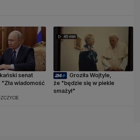
45 min
kański senat
Groziła Wojtyle,
 "Zła wiadomość
że "będzie się w piekle
smażył"
ZCZYCIE