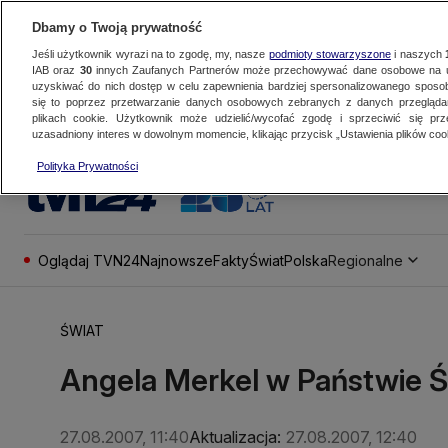
Dbamy o Twoją prywatność
Jeśli użytkownik wyrazi na to zgodę, my, nasze
podmioty stowarzyszone
i naszych
IAB oraz
30
innych Zaufanych Partnerów może przechowywać dane osobowe na ur
uzyskiwać do nich dostęp w celu zapewnienia bardziej spersonalizowanego sposo
się to poprzez przetwarzanie danych osobowych zebranych z danych przegląd
plikach cookie. Użytkownik może udzielić/wycofać zgodę i sprzeciwić się pr
uzasadniony interes w dowolnym momencie, klikając przycisk „Ustawienia plików cook
Polityka Prywatności
Oglądaj TVN24
Najnowsze
Fakty
Świat
Polska
Regionalne
ŚWIAT
Angela Merkel w Państwie 
27.08.2007, 11:40
Aktualizacja:
27.08.2007, 12:40