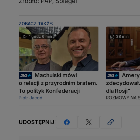
Źródło: PAP, Spiegel
ZOBACZ TAKŻE:
1 godz 6 min
38 min
Machulski mówi
Amery
o relacji z przyrodnim bratem.
zdecydował.
To polityk Konfederacji
dla Rosji"
Piotr Jacoń
ROZMOWY NA S
UDOSTĘPNIJ: