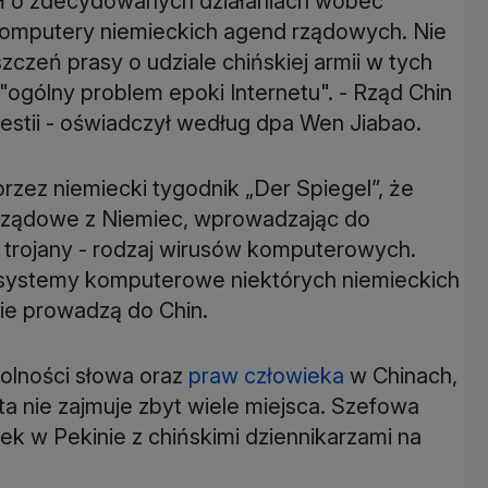
ił o zdecydowanych działaniach wobec
omputery niemieckich agend rządowych. Nie
czeń prasy o udziale chińskiej armii w tych
"ogólny problem epoki Internetu". - Rząd Chin
estii - oświadczył według dpa Wen Jiabao.
zez niemiecki tygodnik „Der Spiegel”, że
e rządowe z Niemiec, wprowadzając do
rojany - rodzaj wirusów komputerowych.
 systemy komputerowe niektórych niemieckich
xnie prowadzą do Chin.
olności słowa oraz
praw człowieka
w Chinach,
 nie zajmuje zbyt wiele miejsca. Szefowa
k w Pekinie z chińskimi dziennikarzami na