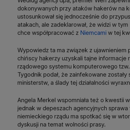
Według agencji dpa, premier Wen zapewn
dokonywanych przy ataków hakerów na k
ustosunkował się jednocześnie do przypusz
atakach, ale zadeklarował, że widzi w tym 
chce współpracować z
Niemcami
w tej kw
Wypowiedz ta ma związek z ujawnieniem pr
chińscy hakerzy uzyskali tajne informacj
rządowego systemu komputerowego tzw. t
Tygodnik podał, że zainfekowane zostały
ministerstw, a ślady tej działalności wyra
Angela Merkel wspomniała też o kwestii w
jednak w depeszach agencyjnych sprawa ta
niemieckiego rządu ma spotkać się w wtore
dyskusji na temat wolności prasy.