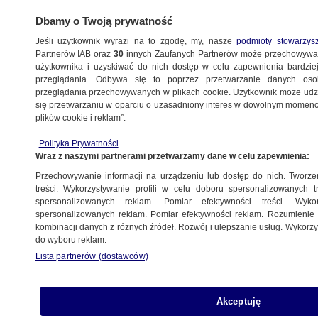
Dbamy o Twoją prywatność
Jeśli użytkownik wyrazi na to zgodę, my, nasze
podmioty stowarzys
Partnerów IAB oraz
30
innych Zaufanych Partnerów może przechowywa
użytkownika i uzyskiwać do nich dostęp w celu zapewnienia bardzi
przeglądania. Odbywa się to poprzez przetwarzanie danych os
przeglądania przechowywanych w plikach cookie. Użytkownik może udzie
ŚWIAT
się przetwarzaniu w oparciu o uzasadniony interes w dowolnym momencie
plików cookie i reklam”.
Harris: bez względu na to, co usłyszymy,
Polityka Prywatności
to Rosja jest odpowiedzialna za śmierć
Wraz z naszymi partnerami przetwarzamy dane w celu zapewnienia:
Nawalnego
Przechowywanie informacji na urządzeniu lub dostęp do nich. Tworzeni
treści. Wykorzystywanie profili w celu doboru spersonalizowanych tr
16.02.2024, 15:11
spersonalizowanych reklam. Pomiar efektywności treści. Wyko
spersonalizowanych reklam. Pomiar efektywności reklam. Rozumienie o
kombinacji danych z różnych źródeł. Rozwój i ulepszanie usług. Wykor
Udostępnij
do wyboru reklam.
Lista partnerów (dostawców)
Wiceprezydent USA Kamala Harris powiedziała,
że śmierć Aleksieja Nawalnego "będzie kolejnym
dowodem brutalności Putina". - Bez względu na
Akceptuję