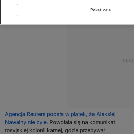
to, co nam powiedzą, musimy jasno stwierdzić -
Rosja jest odpowiedzialna - podkreśliła.
Pokaż cele
Agencja Reuters podała w piątek, że Aleksiej
Nawalny nie żyje
. Powołała się na komunikat
rosyjskiej kolonii karnej, gdzie przebywał