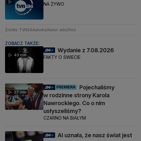
NA ŻYWO
Źródło: TVN24
Autorka/Autor: ads//mrz
ZOBACZ TAKŻE:
Wydanie z 7.08.2026
43 min
FAKTY O ŚWIECIE
Pojechaliśmy
PREMIERA
27 min
w rodzinne strony Karola
Nawrockiego. Co o nim
usłyszeliśmy?
CZARNO NA BIAŁYM
AI uznała, że nasz świat jest