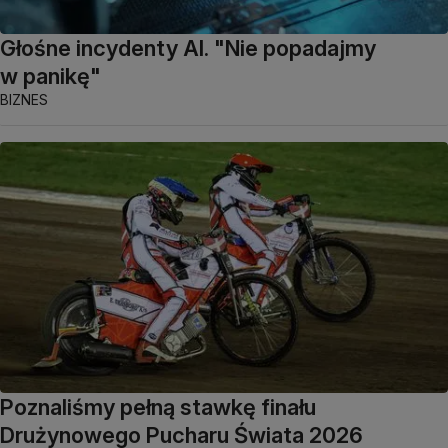
Głośne incydenty AI. "Nie popadajmy
w panikę"
BIZNES
Poznaliśmy pełną stawkę finału
Drużynowego Pucharu Świata 2026