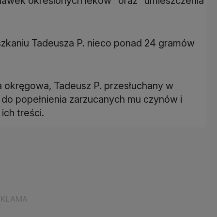
dawek określonych leków" oraz "umieszczenia
eszkaniu Tadeusza P. nieco ponad 24 gramów
 okręgowa, Tadeusz P. przesłuchany w
ę do popełnienia zarzucanych mu czynów i
ich treści.