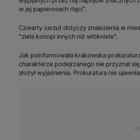
wypijanych przez nią napojów znacznych 
w jej papierosach rtęci".
Czwarty zarzut dotyczy znalezienia w mi
"ziela konopi innych niż włókniste".
Jak poinformowała krakowska prokuratura
charakterze podejrzanego nie przyznał si
złożył wyjaśnienia. Prokuratura nie ujawnia 