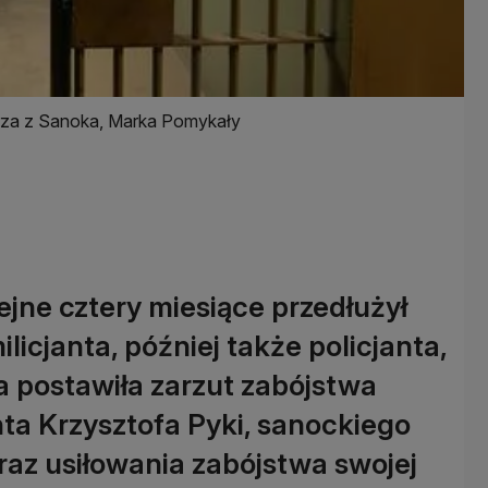
karza z Sanoka, Marka Pomykały
jne cztery miesiące przedłużył
licjanta, później także policjanta,
 postawiła zarzut zabójstwa
ta Krzysztofa Pyki, sanockiego
az usiłowania zabójstwa swojej