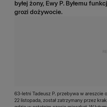
byłej żony, Ewy P. Byłemu funkc
grozi dożywocie.
63-letni Tadeusz P. przebywa w areszcie o
22 listopada, został zatrzymany przez krak
gdzie w ostatnim czasie mieszkał. W lutym