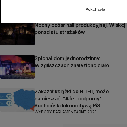
opinia o poczytalności
Pokaż cele
Nocny pożar hali produkcyjnej. W akcji
ponad stu strażaków
Spłonął dom jednorodzinny.
W zgliszczach znaleziono ciało
Zakazał książki do HiT-u, może
namieszać. "Aferoodporny"
Kuchciński lokomotywą PiS
WYBORY PARLAMENTARNE 2023