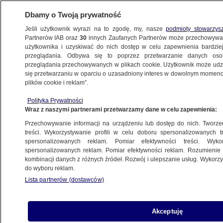
Dbamy o Twoją prywatność
Jeśli użytkownik wyrazi na to zgodę, my, nasze
podmioty stowarzys
Partnerów IAB oraz
30
innych Zaufanych Partnerów może przechowywa
użytkownika i uzyskiwać do nich dostęp w celu zapewnienia bardzi
przeglądania. Odbywa się to poprzez przetwarzanie danych os
przeglądania przechowywanych w plikach cookie. Użytkownik może udzie
RZESZÓW
się przetwarzaniu w oparciu o uzasadniony interes w dowolnym momencie
plików cookie i reklam”.
Ziobro zesłany do bastionu. Powalczy
z dawnym kolegą z czasów
Polityka Prywatności
Wraz z naszymi partnerami przetwarzamy dane w celu zapewnienia:
pierwszych rządów PiS
WYBORY PARLAMENTARNE 2023
Przechowywanie informacji na urządzeniu lub dostęp do nich. Tworzeni
treści. Wykorzystywanie profili w celu doboru spersonalizowanych tr
spersonalizowanych reklam. Pomiar efektywności treści. Wyko
Pielęgniarka jak kelnerka? Dyrektor
spersonalizowanych reklam. Pomiar efektywności reklam. Rozumienie o
kombinacji danych z różnych źródeł. Rozwój i ulepszanie usług. Wykor
kusił pieniędzmi i "mężem lekarzem",
do wyboru reklam.
teraz przeprasza
Lista partnerów (dostawców)
Były policjant podejrzany o zabójstwo
Akceptuję
podwładnego i dziennikarza. Jest