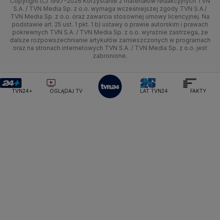
Copyright (C) 1997-2026 Korzystanie z materiałów redakcyjnych TVN
Tematy
Kujawsko-pomorskie
Ze świata
Prognoza
Lekkoatletyka
Zdrowie
Uwaga TVN
Ministerstwo Cyfryzacji
Test zgodności
S.A. / TVN Media Sp. z o.o. wymaga wcześniejszej zgody TVN S.A./
TVN Media Sp. z o.o. oraz zawarcia stosownej umowy licencyjnej. Na
Ministerstwo Edukacji Narodowej
Lublin
podstawie art. 25 ust. 1 pkt. 1 b) ustawy o prawie autorskim i prawach
Tech
Świat
Siatkówka
Tech
HGTV
Oglądaj na TV
Ministerstwo Finansów
pokrewnych TVN S.A. / TVN Media Sp. z o.o. wyraźnie zastrzega, że
dalsze rozpowszechnianie artykułów zamieszczonych w programach
Ministerstwo Klimatu i Środowiska
Lubuskie
Moto
Nauka
F1
Nauka
TVN Turbo
Zrealizuj voucher
oraz na stronach internetowych TVN S.A. / TVN Media Sp. z o.o. jest
Ministerstwo Nauki i Szkolnictwa Wyższego
zabronione.
Olsztyn
Dla seniora
Ciekawostki
Ministerstwo Sprawiedliwości
Rozrywka
TVN Style
Ministerstwo Rodziny, Pracy i Polityki Społecznej
Opole
Turystyka
Podróże
TVN7
Ministerstwo Spraw Zagranicznych
Moskwa
TVN24+
OGLĄDAJ TV
LAT TVN24
FAKTY
Naczelny Sąd Administracyjny
Rzeszów
Smog
TTV
Najwyższa Izba Kontroli
Szczecin
Narodowe Centrum Badań i Rozwoju
Narodowy Bank Polski
Narodowy Fundusz Zdrowia
Białystok
NASA
NATO
Niemcy
Nord Stream 2
Nowa Lewica
Ordo Iuris
Organizacja Narodów Zjednoczonych
Orlen
Parlament Europejski
Partia Demokratyczna USA
Partia Republikańska
Pentagon
Piotr Gliński
PIT
PKB Polski
PKO BP
PKP Cargo
PKP Intercity
PKP PLK
Platforma Obywatelska
PLL LOT
Poczta Polska