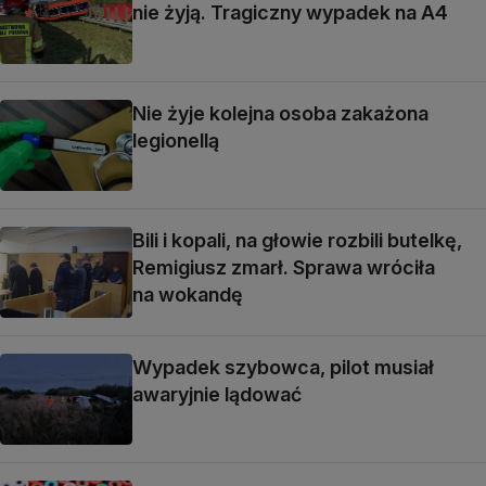
nie żyją. Tragiczny wypadek na A4
Nie żyje kolejna osoba zakażona
legionellą
Bili i kopali, na głowie rozbili butelkę,
Remigiusz zmarł. Sprawa wróciła
na wokandę
Wypadek szybowca, pilot musiał
awaryjnie lądować