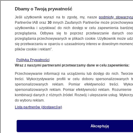
Dbamy o Twoją prywatność
Jeśli użytkownik wyrazi na to zgodę, my, nasze
podmioty stowarzys
Partnerów IAB oraz
30
innych Zaufanych Partnerów może przechowywa
użytkownika i uzyskiwać do nich dostęp w celu zapewnienia bardzi
przeglądania. Odbywa się to poprzez przetwarzanie danych os
przeglądania przechowywanych w plikach cookie. Użytkownik może udzie
RZESZÓW
się przetwarzaniu w oparciu o uzasadniony interes w dowolnym momencie
plików cookie i reklam”.
Oferował w sieci 100 tysięcy złotych
Polityka Prywatności
za zabicie Owsiaka. Wyrok
Wraz z naszymi partnerami przetwarzamy dane w celu zapewnienia:
Przechowywanie informacji na urządzeniu lub dostęp do nich. Tworzeni
27.03.2025, 16:49
treści. Wykorzystywanie profili w celu doboru spersonalizowanych tr
spersonalizowanych reklam. Pomiar efektywności treści. Wyko
spersonalizowanych reklam. Pomiar efektywności reklam. Rozumienie o
Udostępnij
kombinacji danych z różnych źródeł. Rozwój i ulepszanie usług. Wykor
do wyboru reklam.
Lista partnerów (dostawców)
Akceptuję