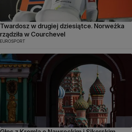
Twardosz w drugiej dziesiątce. Norweżka
rządziła w Courchevel
EUROSPORT
Głos z Kremla o Nawrockim i Sikorskim.