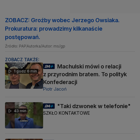
ZOBACZ: Groźby wobec Jerzego Owsiaka.
Prokuratura: prowadzimy kilkanaście
postępowań.
Źródło: PAP
Autorka/Autor: ms/gp
ZOBACZ TAKŻE:
Machulski mówi o relacji
1 godz 6 min
z przyrodnim bratem. To polityk
Konfederacji
Piotr Jacoń
"Taki dzwonek w telefonie"
43 min
SZKŁO KONTAKTOWE