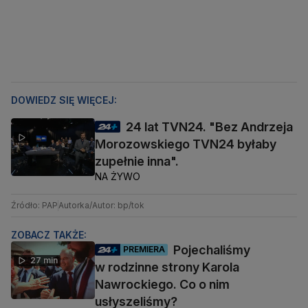
DOWIEDZ SIĘ WIĘCEJ:
24 lat TVN24. "Bez Andrzeja
Morozowskiego TVN24 byłaby
zupełnie inna".
NA ŻYWO
Źródło: PAP
Autorka/Autor: bp/tok
ZOBACZ TAKŻE:
Pojechaliśmy
PREMIERA
27 min
w rodzinne strony Karola
Nawrockiego. Co o nim
usłyszeliśmy?