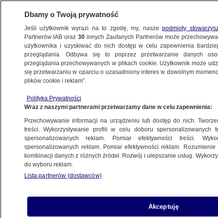
Dbamy o Twoją prywatność
Jeśli użytkownik wyrazi na to zgodę, my, nasze
podmioty stowarzys
Partnerów IAB oraz
30
innych Zaufanych Partnerów może przechowywa
użytkownika i uzyskiwać do nich dostęp w celu zapewnienia bardzi
przeglądania. Odbywa się to poprzez przetwarzanie danych os
przeglądania przechowywanych w plikach cookie. Użytkownik może udzie
RZESZÓW
się przetwarzaniu w oparciu o uzasadniony interes w dowolnym momencie
plików cookie i reklam”.
Oferował 100 tys. złotych za zabicie
Polityka Prywatności
Owsiaka. Jest akt oskarżenia
Wraz z naszymi partnerami przetwarzamy dane w celu zapewnienia:
Przechowywanie informacji na urządzeniu lub dostęp do nich. Tworzeni
26.02.2025, 11:51
treści. Wykorzystywanie profili w celu doboru spersonalizowanych tr
spersonalizowanych reklam. Pomiar efektywności treści. Wyko
spersonalizowanych reklam. Pomiar efektywności reklam. Rozumienie o
Udostępnij
kombinacji danych z różnych źródeł. Rozwój i ulepszanie usług. Wykor
do wyboru reklam.
Lista partnerów (dostawców)
Akceptuję