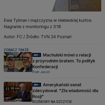
Ewa Tylman i mężczyzna w niebieskiej kurtce.
Nagranie z monitoringu z 3:18
Autor: FC / Źródło: TVN 24 Poznań
ZOBACZ TAKŻE:
Machulski mówi o relacji
1 godz 6 min
z przyrodnim bratem. To polityk
Konfederacji
Piotr Jacoń
Amerykański senat
38 min
zdecydował. "Zła wiadomość dla
Rosji"
ROZMOWY NA SZCZYCIE