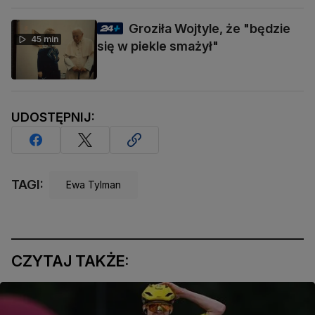
Groziła Wojtyle, że "będzie
45 min
się w piekle smażył"
UDOSTĘPNIJ:
TAGI:
Ewa Tylman
CZYTAJ TAKŻE: