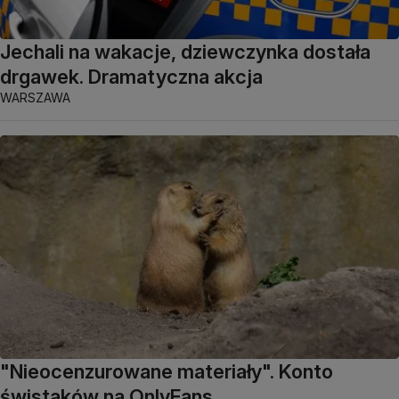
Jechali na wakacje, dziewczynka dostała
drgawek. Dramatyczna akcja
WARSZAWA
"Nieocenzurowane materiały". Konto
świstaków na OnlyFans