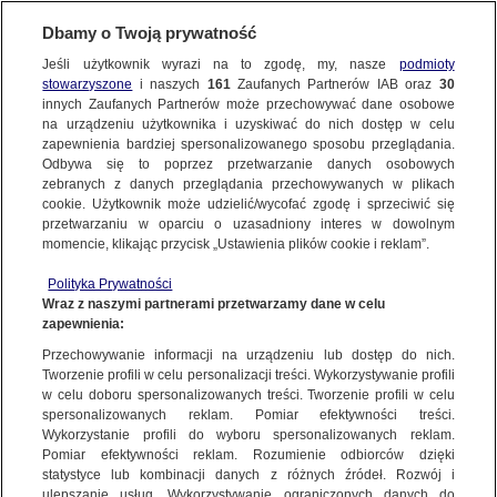
Dbamy o Twoją prywatność
SUBSKRYBUJ
Jeśli użytkownik wyrazi na to zgodę, my, nasze
podmioty
stowarzyszone
i naszych
161
Zaufanych Partnerów IAB oraz
30
POZNAŃ
innych Zaufanych Partnerów może przechowywać dane osobowe
na urządzeniu użytkownika i uzyskiwać do nich dostęp w celu
Odtworzyli ostatnie chwile życia Ewy
zapewnienia bardziej spersonalizowanego sposobu przeglądania.
Tylman. Od wyjścia z klubu do miejsca
Odbywa się to poprzez przetwarzanie danych osobowych
zebranych z danych przeglądania przechowywanych w plikach
śmierci
cookie. Użytkownik może udzielić/wycofać zgodę i sprzeciwić się
przetwarzaniu w oparciu o uzasadniony interes w dowolnym
2.12.2015, 11:30
momencie, klikając przycisk „Ustawienia plików cookie i reklam”.
Polityka Prywatności
Udostępnij
Wraz z naszymi partnerami przetwarzamy dane w celu
zapewnienia:
Przechowywanie informacji na urządzeniu lub dostęp do nich.
Tworzenie profili w celu personalizacji treści. Wykorzystywanie profili
w celu doboru spersonalizowanych treści. Tworzenie profili w celu
spersonalizowanych reklam. Pomiar efektywności treści.
Wykorzystanie profili do wyboru spersonalizowanych reklam.
Pomiar efektywności reklam. Rozumienie odbiorców dzięki
statystyce lub kombinacji danych z różnych źródeł. Rozwój i
ulepszanie usług. Wykorzystywanie ograniczonych danych do