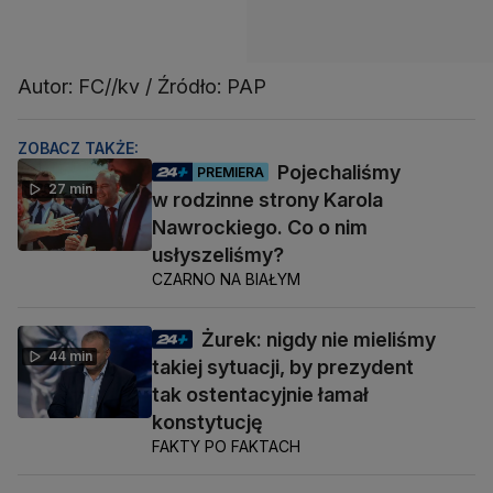
Autor: FC//kv / Źródło: PAP
ZOBACZ TAKŻE:
Pojechaliśmy
PREMIERA
27 min
w rodzinne strony Karola
Nawrockiego. Co o nim
usłyszeliśmy?
CZARNO NA BIAŁYM
Żurek: nigdy nie mieliśmy
44 min
takiej sytuacji, by prezydent
tak ostentacyjnie łamał
konstytucję
FAKTY PO FAKTACH