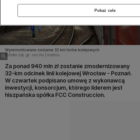
Pokaż cele
Wyremontowane zostanie 32 km torów kolejowych
Źródło zdj. gł.: sxc.hu | mattox
Za ponad 940 mln zł zostanie zmodernizowany
32-km odcinek linii kolejowej Wrocław - Poznań.
W czwartek podpisano umowę z wykonawcą
inwestycji, konsorcjum, którego liderem jest
hiszpańska spółka FCC Construccion.