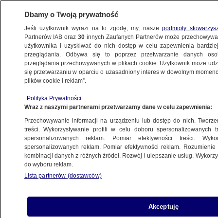
Dbamy o Twoją prywatność
Jeśli użytkownik wyrazi na to zgodę, my, nasze
podmioty stowarzys
Partnerów IAB oraz
30
innych Zaufanych Partnerów może przechowywa
użytkownika i uzyskiwać do nich dostęp w celu zapewnienia bardzi
przeglądania. Odbywa się to poprzez przetwarzanie danych os
przeglądania przechowywanych w plikach cookie. Użytkownik może udzie
POZNAŃ
się przetwarzaniu w oparciu o uzasadniony interes w dowolnym momencie
plików cookie i reklam”.
Linia kolejowa Wrocław-Poznań droższa
Polityka Prywatności
o 240 mln zł
Wraz z naszymi partnerami przetwarzamy dane w celu zapewnienia:
Przechowywanie informacji na urządzeniu lub dostęp do nich. Tworzeni
31.01.2013, 13:56
treści. Wykorzystywanie profili w celu doboru spersonalizowanych tr
spersonalizowanych reklam. Pomiar efektywności treści. Wyko
spersonalizowanych reklam. Pomiar efektywności reklam. Rozumienie o
Udostępnij
kombinacji danych z różnych źródeł. Rozwój i ulepszanie usług. Wykor
do wyboru reklam.
Lista partnerów (dostawców)
Akceptuję