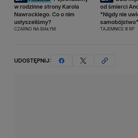
w rodzinne strony Karola
od śmierci An
Nawrockiego. Co o nim
"Nigdy nie uwi
usłyszeliśmy?
samobójstwo
CZARNO NA BIAŁYM
TAJEMNICE III RP
UDOSTĘPNIJ: