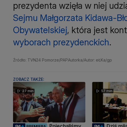
prezydenta wzięła w niej udzia
Sejmu Małgorzata Kidawa-Bło
Obywatelskiej
, która jest ko
wyborach prezydenckich
.
Źródło: TVN24 Pomorze/PAP
Autorka/Autor: eŁKa/gp
ZOBACZ TAKŻE:
27 min
57 min
Pojechaliśmy
Dziś mija
PREMIERA