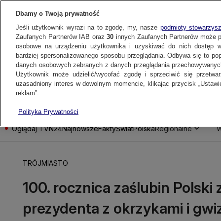
Dbamy o Twoją prywatność
Jeśli użytkownik wyrazi na to zgodę, my, nasze
podmioty stowarzys
Zaufanych Partnerów IAB oraz
30
innych Zaufanych Partnerów może 
osobowe na urządzeniu użytkownika i uzyskiwać do nich dostęp w
bardziej spersonalizowanego sposobu przeglądania. Odbywa się to po
danych osobowych zebranych z danych przeglądania przechowywanych
Użytkownik może udzielić/wycofać zgodę i sprzeciwić się przetwa
uzasadniony interes w dowolnym momencie, klikając przycisk „Ustawie
reklam”.
Polityka Prywatności
Oglądaj TVN24
Najnowsze
Fakty
Świat
Polska
Regionalne
W
TRÓJMIASTO
100. rocznica zaślubin Polsk
prezydenta z okrzykami i gwi