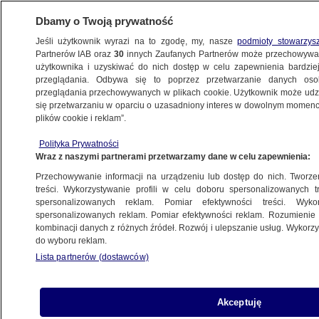
Dbamy o Twoją prywatność
Jeśli użytkownik wyrazi na to zgodę, my, nasze
podmioty stowarzys
Partnerów IAB oraz
30
innych Zaufanych Partnerów może przechowywa
użytkownika i uzyskiwać do nich dostęp w celu zapewnienia bardzi
przeglądania. Odbywa się to poprzez przetwarzanie danych os
przeglądania przechowywanych w plikach cookie. Użytkownik może udzie
POLSKA
się przetwarzaniu w oparciu o uzasadniony interes w dowolnym momencie
plików cookie i reklam”.
Wrócą, skąd przyszli, czyli co dalej
Polityka Prywatności
z neosędziami?
Wraz z naszymi partnerami przetwarzamy dane w celu zapewnienia:
Przechowywanie informacji na urządzeniu lub dostęp do nich. Tworzeni
2.02.2025, 09:18
treści. Wykorzystywanie profili w celu doboru spersonalizowanych tr
spersonalizowanych reklam. Pomiar efektywności treści. Wyko
spersonalizowanych reklam. Pomiar efektywności reklam. Rozumienie o
Udostępnij
kombinacji danych z różnych źródeł. Rozwój i ulepszanie usług. Wykor
do wyboru reklam.
Lista partnerów (dostawców)
Akceptuję