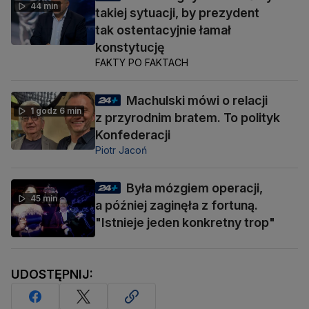
44 min
takiej sytuacji, by prezydent
tak ostentacyjnie łamał
konstytucję
FAKTY PO FAKTACH
Machulski mówi o relacji
1 godz 6 min
z przyrodnim bratem. To polityk
Konfederacji
Piotr Jacoń
Była mózgiem operacji,
45 min
a później zaginęła z fortuną.
"Istnieje jeden konkretny trop"
UDOSTĘPNIJ: