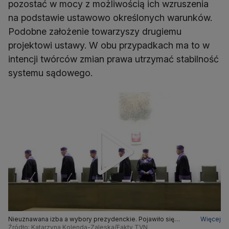
pozostać w mocy z możliwością ich wzruszenia
na podstawie ustawowo określonych warunków.
Podobne założenie towarzyszy drugiemu
projektowi ustawy. W obu przypadkach ma to w
intencji twórców zmian prawa utrzymać stabilność
systemu sądowego.
Nieuznawana izba a wybory prezydenckie. Pojawiło się
Więcej
"rozwiązanie, które można rozważyć"
Źródło: Katarzyna Kolenda-Zaleska/Fakty TVN