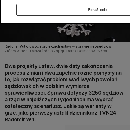
Pokaż cele
Radomir Wit o dwóch projektach ustaw w sprawie neosędziów
Źródło wideo: TVN24
Źródło zdj. gł.: Darek Delmanowicz/PAP
Dwa projekty ustaw, dwie daty zakończenia
procesu zmian i dwa zupełnie różne pomysły na
to, jak rozwiązać problem wadliwych powołań
sędziowskich w polskim wymiarze
sprawiedliwości. Sprawa dotyczy 3250 sędziów,
a rząd w najbliższych tygodniach ma wybrać
ostateczny scenariusz. Jakie są warianty w
grze, jako pierwszy ustalił dziennikarz TVN24
Radomir Wit.