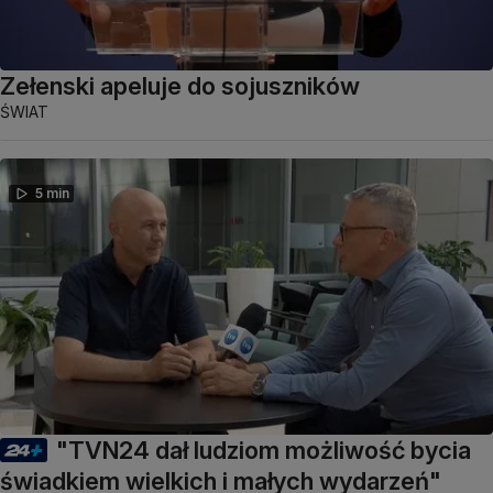
Zełenski apeluje do sojuszników
ŚWIAT
5 min
"TVN24 dał ludziom możliwość bycia
świadkiem wielkich i małych wydarzeń"