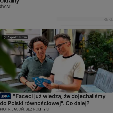
Ukrainy
ŚWIAT
1 godz 4 min
"Faceci już wiedzą, że dojechaliśmy
do Polski równościowej". Co dalej?
PIOTR JACOŃ. BEZ POLITYKI