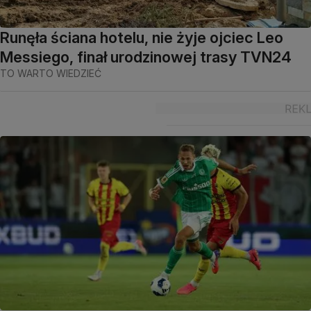
Runęła ściana hotelu, nie żyje ojciec Leo
Messiego, finał urodzinowej trasy TVN24
TO WARTO WIEDZIEĆ