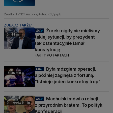
Źródło: TVN24
Autorka/Autor: KS / prpb
ZOBACZ TAKŻE:
Żurek: nigdy nie mieliśmy
44 min
takiej sytuacji, by prezydent
tak ostentacyjnie łamał
konstytucję
FAKTY PO FAKTACH
Była mózgiem operacji,
45 min
a później zaginęła z fortuną.
"Istnieje jeden konkretny trop"
Machulski mówi o relacji
1 godz 6 min
z przyrodnim bratem. To polityk
Konfederacji