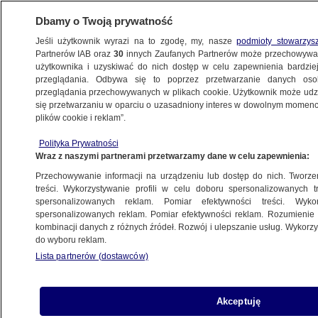
Dbamy o Twoją prywatność
Jeśli użytkownik wyrazi na to zgodę, my, nasze
podmioty stowarzys
Partnerów IAB oraz
30
innych Zaufanych Partnerów może przechowywa
użytkownika i uzyskiwać do nich dostęp w celu zapewnienia bardzi
przeglądania. Odbywa się to poprzez przetwarzanie danych os
przeglądania przechowywanych w plikach cookie. Użytkownik może udzie
POLSKA
się przetwarzaniu w oparciu o uzasadniony interes w dowolnym momencie
plików cookie i reklam”.
Wyłoniono Młodzieżowe Słowo Roku 2022.
Polityka Prywatności
Bralczyk: chętnie bym miał taką "essę"
Wraz z naszymi partnerami przetwarzamy dane w celu zapewnienia:
Przechowywanie informacji na urządzeniu lub dostęp do nich. Tworzeni
8.12.2022, 19:17
treści. Wykorzystywanie profili w celu doboru spersonalizowanych tr
spersonalizowanych reklam. Pomiar efektywności treści. Wyko
spersonalizowanych reklam. Pomiar efektywności reklam. Rozumienie o
Udostępnij
kombinacji danych z różnych źródeł. Rozwój i ulepszanie usług. Wykor
do wyboru reklam.
Lista partnerów (dostawców)
Akceptuję