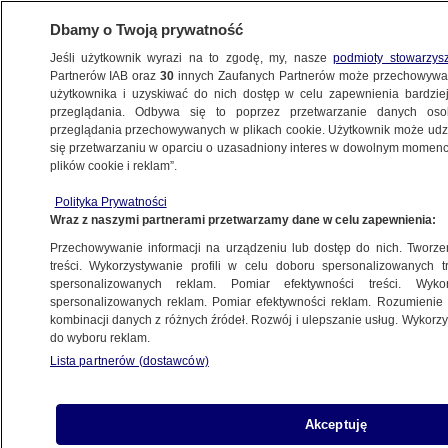
Dbamy o Twoją prywatność
Jeśli użytkownik wyrazi na to zgodę, my, nasze
podmioty stowarzys
Partnerów IAB oraz
30
innych Zaufanych Partnerów może przechowywa
użytkownika i uzyskiwać do nich dostęp w celu zapewnienia bardzi
przeglądania. Odbywa się to poprzez przetwarzanie danych os
przeglądania przechowywanych w plikach cookie. Użytkownik może udzie
POLSKA
się przetwarzaniu w oparciu o uzasadniony interes w dowolnym momencie
plików cookie i reklam”.
Pikniki PiS finansowane z publicznych
Polityka Prywatności
środków. "Jeżdżą za nasze pieniądze
Wraz z naszymi partnerami przetwarzamy dane w celu zapewnienia:
i opowiadają bzdury"
Przechowywanie informacji na urządzeniu lub dostęp do nich. Tworzeni
treści. Wykorzystywanie profili w celu doboru spersonalizowanych tr
4.08.2023, 12:22
spersonalizowanych reklam. Pomiar efektywności treści. Wyko
spersonalizowanych reklam. Pomiar efektywności reklam. Rozumienie o
kombinacji danych z różnych źródeł. Rozwój i ulepszanie usług. Wykor
Udostępnij
do wyboru reklam.
Lista partnerów (dostawców)
Akceptuję