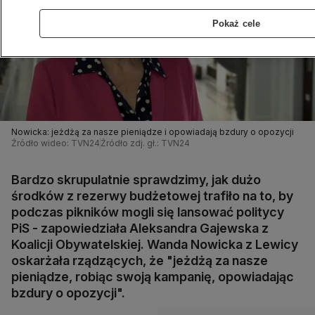
Pokaż cele
Nowicka: jeżdżą za nasze pieniądze i opowiadają bzdury o opozycji
Źródło wideo: TVN24
Źródło zdj. gł.: TVN24
Bardzo skrupulatnie sprawdzimy, jak dużo
środków z rezerwy budżetowej trafiło na to, by
podczas pikników mogli się lansować politycy
PiS - zapowiedziała Aleksandra Gajewska z
Koalicji Obywatelskiej. Wanda Nowicka z Lewicy
oskarżała rządzących, że "jeżdżą za nasze
pieniądze, robiąc swoją kampanię, opowiadając
bzdury o opozycji".