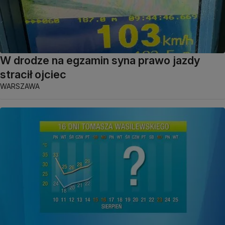
W drodze na egzamin syna prawo jazdy
stracił ojciec
WARSZAWA