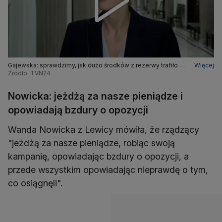
Gajewska: sprawdzimy, jak dużo środków z rezerwy trafiło na
Więcej
to, by politycy PiS mogli się lansować
Źródło: TVN24
Nowicka: jeżdżą za nasze pieniądze i
opowiadają bzdury o opozycji
Wanda Nowicka z Lewicy mówiła, że rządzący
"jeżdżą za nasze pieniądze, robiąc swoją
kampanię, opowiadając bzdury o opozycji, a
przede wszystkim opowiadając nieprawdę o tym,
co osiągnęli".