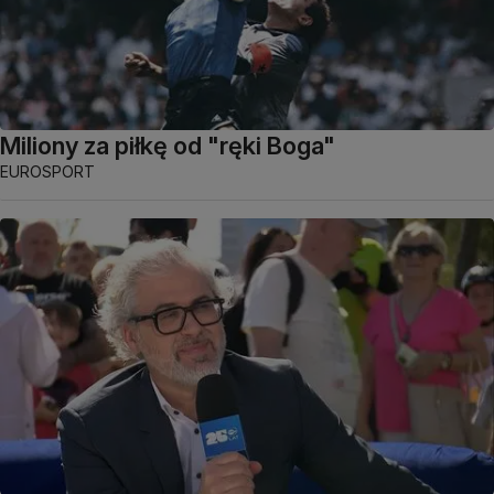
Miliony za piłkę od "ręki Boga"
EUROSPORT