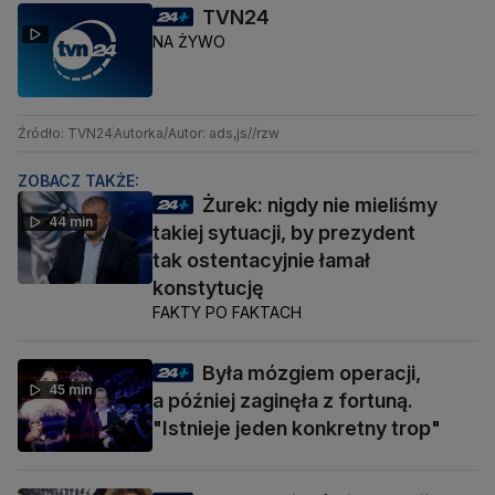
TVN24
NA ŻYWO
Źródło: TVN24
Autorka/Autor: ads,js//rzw
ZOBACZ TAKŻE:
Żurek: nigdy nie mieliśmy
44 min
takiej sytuacji, by prezydent
tak ostentacyjnie łamał
konstytucję
FAKTY PO FAKTACH
Była mózgiem operacji,
45 min
a później zaginęła z fortuną.
"Istnieje jeden konkretny trop"