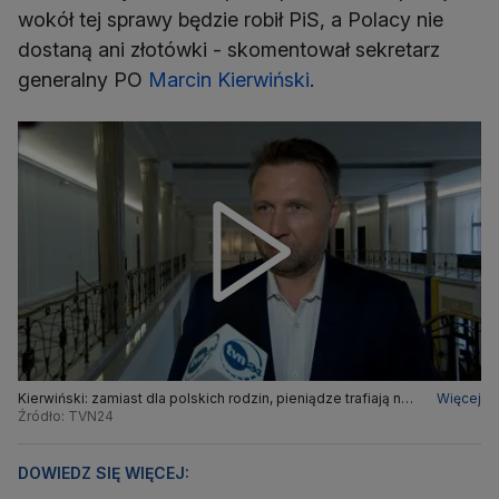
wokół tej sprawy będzie robił PiS, a Polacy nie
dostaną ani złotówki - skomentował sekretarz
generalny PO
Marcin Kierwiński
.
Kierwiński: zamiast dla polskich rodzin, pieniądze trafiają na
Więcej
kampanię Kaczyńskiego
Źródło: TVN24
DOWIEDZ SIĘ WIĘCEJ: