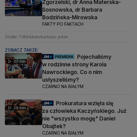
Zgorzelski, dr Anna Materska-
Sosnowska, dr Barbara
Bodzińska-Mirowska
FAKTY PO FAKTACH
Źródło: TVN24
Autorka/Autor: js/tok
ZOBACZ TAKŻE:
Pojechaliśmy
PREMIERA
27 min
w rodzinne strony Karola
Nawrockiego. Co o nim
usłyszeliśmy?
CZARNO NA BIAŁYM
Prokuratura wzięła się
28 min
za człowieka Kaczyńskiego. Już
nie "wszystko mogę" Daniel
Obajtek?
CZARNO NA BIAŁYM