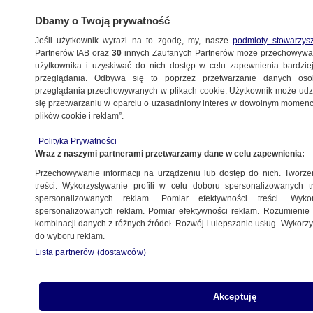
Dbamy o Twoją prywatność
Jeśli użytkownik wyrazi na to zgodę, my, nasze
podmioty stowarzys
Partnerów IAB oraz
30
innych Zaufanych Partnerów może przechowywa
użytkownika i uzyskiwać do nich dostęp w celu zapewnienia bardzi
przeglądania. Odbywa się to poprzez przetwarzanie danych os
przeglądania przechowywanych w plikach cookie. Użytkownik może udzie
POLSKA
się przetwarzaniu w oparciu o uzasadniony interes w dowolnym momencie
plików cookie i reklam”.
Zgorzelski: Europa musi usłyszeć głos tych,
Polityka Prywatności
którzy obudzili się 15 października
Wraz z naszymi partnerami przetwarzamy dane w celu zapewnienia:
Przechowywanie informacji na urządzeniu lub dostęp do nich. Tworzeni
4.06.2024, 20:47
treści. Wykorzystywanie profili w celu doboru spersonalizowanych tr
spersonalizowanych reklam. Pomiar efektywności treści. Wyko
spersonalizowanych reklam. Pomiar efektywności reklam. Rozumienie o
Udostępnij
kombinacji danych z różnych źródeł. Rozwój i ulepszanie usług. Wykor
do wyboru reklam.
Lista partnerów (dostawców)
Akceptuję