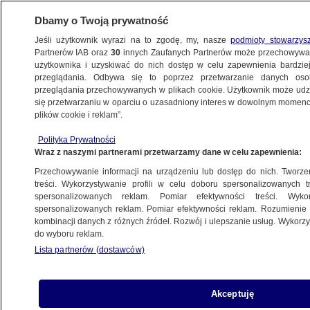
Dbamy o Twoją prywatność
Jeśli użytkownik wyrazi na to zgodę, my, nasze
podmioty stowarzys
Partnerów IAB oraz
30
innych Zaufanych Partnerów może przechowywa
użytkownika i uzyskiwać do nich dostęp w celu zapewnienia bardzi
przeglądania. Odbywa się to poprzez przetwarzanie danych os
przeglądania przechowywanych w plikach cookie. Użytkownik może udzie
POLSKA
się przetwarzaniu w oparciu o uzasadniony interes w dowolnym momencie
plików cookie i reklam”.
WOŚP ma już ponad 62 mln złotych.
Polityka Prywatności
W sztabach wielkie liczenie
Wraz z naszymi partnerami przetwarzamy dane w celu zapewnienia:
Przechowywanie informacji na urządzeniu lub dostęp do nich. Tworzeni
16.01.2017, 00:25
treści. Wykorzystywanie profili w celu doboru spersonalizowanych tr
spersonalizowanych reklam. Pomiar efektywności treści. Wyko
spersonalizowanych reklam. Pomiar efektywności reklam. Rozumienie o
Udostępnij
kombinacji danych z różnych źródeł. Rozwój i ulepszanie usług. Wykor
do wyboru reklam.
Lista partnerów (dostawców)
Akceptuję