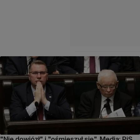
"Nie dowiózł" i "ośmieszył się". Media: PiS