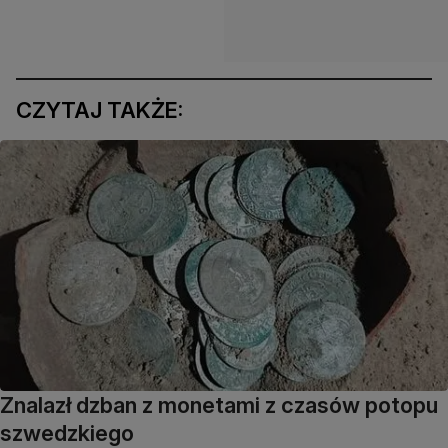
CZYTAJ TAKŻE:
Znalazł dzban z monetami z czasów potopu
szwedzkiego