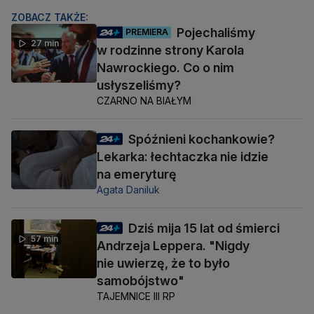
ZOBACZ TAKŻE:
Pojechaliśmy
PREMIERA
27 min
w rodzinne strony Karola
Nawrockiego. Co o nim
usłyszeliśmy?
CZARNO NA BIAŁYM
Spóźnieni kochankowie?
Lekarka: łechtaczka nie idzie
na emeryturę
Agata Daniluk
Dziś mija 15 lat od śmierci
57 min
Andrzeja Leppera. "Nigdy
nie uwierzę, że to było
samobójstwo"
TAJEMNICE III RP