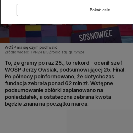
Pokaż cele
WOŚP ma się czym pochwalić
Źródło wideo: TVN24 BiS
Źródło zdj. gł.: tvn24
To, że gramy po raz 25., to rekord - ocenił szef
WOŚP Jerzy Owsiak, podsumowującej 25. Finał.
Po północy poinformowano, że dotychczas
fundacja zebrała ponad 62 mln zł. Wstępne
podsumowanie zbiórki zaplanowano na
poniedziałek, a ostateczna zebrana kwota
będzie znana na początku marca.