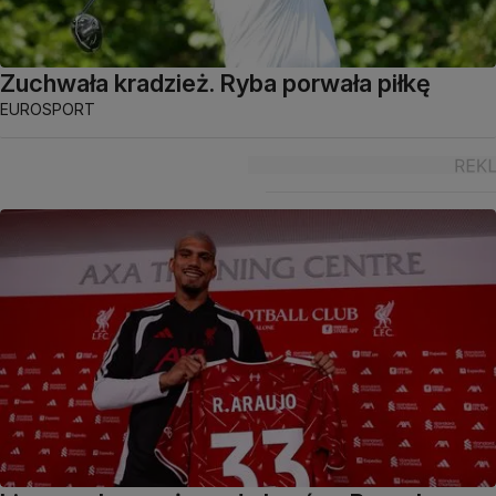
Zuchwała kradzież. Ryba porwała piłkę
EUROSPORT