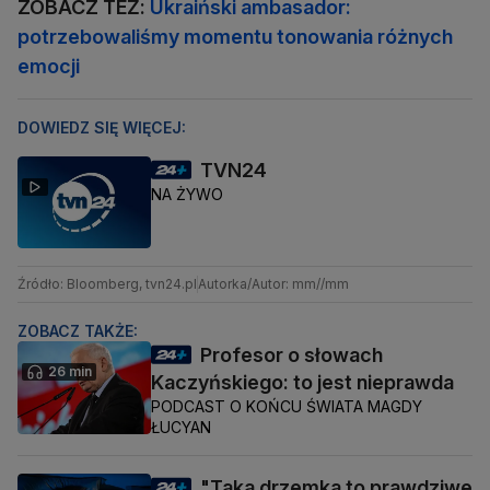
ZOBACZ TEŻ:
Ukraiński ambasador:
potrzebowaliśmy momentu tonowania różnych
emocji
DOWIEDZ SIĘ WIĘCEJ:
TVN24
NA ŻYWO
Źródło: Bloomberg, tvn24.pl
Autorka/Autor: mm//mm
ZOBACZ TAKŻE:
Profesor o słowach
26 min
Kaczyńskiego: to jest nieprawda
PODCAST O KOŃCU ŚWIATA MAGDY
ŁUCYAN
"Taka drzemka to prawdziwe