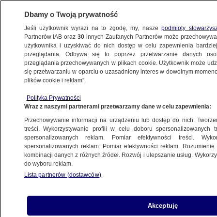
Dbamy o Twoją prywatność
Jeśli użytkownik wyrazi na to zgodę, my, nasze
podmioty stowarzys
Partnerów IAB oraz
30
innych Zaufanych Partnerów może przechowywa
użytkownika i uzyskiwać do nich dostęp w celu zapewnienia bardzi
przeglądania. Odbywa się to poprzez przetwarzanie danych os
przeglądania przechowywanych w plikach cookie. Użytkownik może udzie
POLSKA
się przetwarzaniu w oparciu o uzasadniony interes w dowolnym momencie
plików cookie i reklam”.
"Bloomberg": Amerykanie chcą wyjaśnień
Polityka Prywatności
od Polski w kwestii jej wsparcia dla Ukrainy
Wraz z naszymi partnerami przetwarzamy dane w celu zapewnienia:
Przechowywanie informacji na urządzeniu lub dostęp do nich. Tworzeni
24.09.2023, 09:00
treści. Wykorzystywanie profili w celu doboru spersonalizowanych tr
spersonalizowanych reklam. Pomiar efektywności treści. Wyko
spersonalizowanych reklam. Pomiar efektywności reklam. Rozumienie o
Udostępnij
kombinacji danych z różnych źródeł. Rozwój i ulepszanie usług. Wykor
do wyboru reklam.
Lista partnerów (dostawców)
Akceptuję