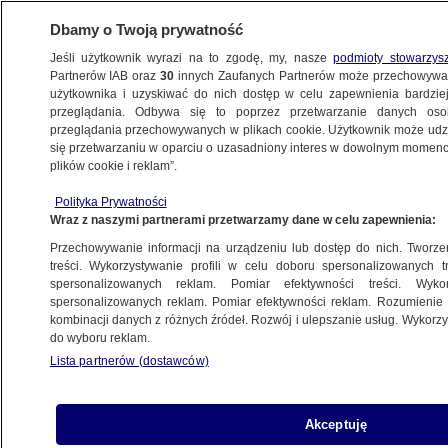
Dbamy o Twoją prywatność
Jeśli użytkownik wyrazi na to zgodę, my, nasze
podmioty stowarzys
Partnerów IAB oraz
30
innych Zaufanych Partnerów może przechowywa
użytkownika i uzyskiwać do nich dostęp w celu zapewnienia bardzi
przeglądania. Odbywa się to poprzez przetwarzanie danych os
przeglądania przechowywanych w plikach cookie. Użytkownik może udzie
POLSKA
się przetwarzaniu w oparciu o uzasadniony interes w dowolnym momencie
plików cookie i reklam”.
Włochy ukarane. To samo może czekać
Polityka Prywatności
Polskę. Trybunał Praw Człowieka
Wraz z naszymi partnerami przetwarzamy dane w celu zapewnienia:
o związkach partnerskich
Przechowywanie informacji na urządzeniu lub dostęp do nich. Tworzeni
treści. Wykorzystywanie profili w celu doboru spersonalizowanych tr
23.07.2015, 05:25
spersonalizowanych reklam. Pomiar efektywności treści. Wyko
spersonalizowanych reklam. Pomiar efektywności reklam. Rozumienie o
kombinacji danych z różnych źródeł. Rozwój i ulepszanie usług. Wykor
Udostępnij
do wyboru reklam.
Lista partnerów (dostawców)
Akceptuję