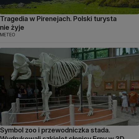
Tragedia w Pirenejach. Polski turysta
nie żyje
METEO
Symbol zoo i przewodniczka stada.
Wydrukowali szkielet słonicy Erny w 3D