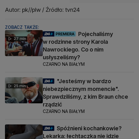
Autor: pk//plw / Źródło: tvn24
ZOBACZ TAKŻE:
Pojechaliśmy
PREMIERA
27 min
w rodzinne strony Karola
Nawrockiego. Co o nim
usłyszeliśmy?
CZARNO NA BIAŁYM
"Jesteśmy w bardzo
25 min
niebezpiecznym momencie".
Sprawdziliśmy, z kim Braun chce
rządzić
CZARNO NA BIAŁYM
Spóźnieni kochankowie?
Lekarka: łechtaczka nie idzie