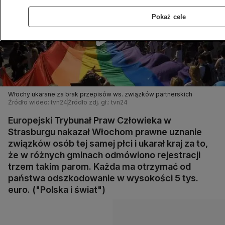
Pokaż cele
Włochy ukarane za brak przepisów ws. związków partnerskich
Źródło wideo: tvn24
Źródło zdj. gł.: tvn24
Europejski Trybunał Praw Człowieka w
Strasburgu nakazał Włochom prawne uznanie
związków osób tej samej płci i ukarał kraj za to,
że w różnych gminach odmówiono rejestracji
trzem takim parom. Każda ma otrzymać od
państwa odszkodowanie w wysokości 5 tys.
euro. ("Polska i świat")