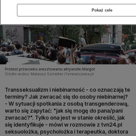
Pokaż cele
Protest przeciwko aresztowaniu aktywistki Margot
Źródło wideo: Mateusz Szmelter / tvnwarszawa.pl
Transseksualizm i niebinarność - co oznaczają te
terminy? Jak zwracać się do osoby niebinarnej?
- W sytuacji spotkania z osobą transgenderową,
warto się zapytać: "jak się mogę do pana/pani
zwracać?". Tylko ona jest w stanie określić, jak
się identyfikuje - mówi w rozmowie z tvn24.pl
seksuolożka, psycholożka i terapeutka, doktora