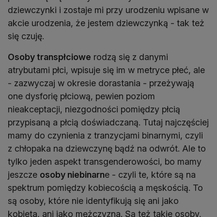
dziewczynki i zostaje mi przy urodzeniu wpisane w
akcie urodzenia, że jestem dziewczynką - tak też
się czuję.
Osoby transpłciowe
rodzą się z danymi
atrybutami płci, wpisuje się im w metryce płeć, ale
- zazwyczaj w okresie dorastania - przeżywają
one dysforię płciową, pewien poziom
nieakceptacji, niezgodności pomiędzy płcią
przypisaną a płcią doświadczaną. Tutaj najczęściej
mamy do czynienia z tranzycjami binarnymi, czyli
z chłopaka na dziewczynę bądź na odwrót. Ale to
tylko jeden aspekt transgenderowości, bo mamy
jeszcze
osoby niebinarn
e - czyli te, które są na
spektrum pomiędzy kobiecością a męskością. To
są osoby, które nie identyfikują się ani jako
kobieta, ani jako mężczyzna. Są też takie osoby,