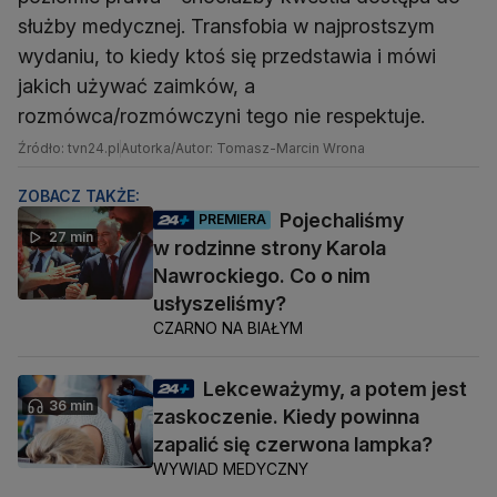
służby medycznej. Transfobia w najprostszym
wydaniu, to kiedy ktoś się przedstawia i mówi
jakich używać zaimków, a
rozmówca/rozmówczyni tego nie respektuje.
Źródło: tvn24.pl
Autorka/Autor: Tomasz-Marcin Wrona
ZOBACZ TAKŻE:
Pojechaliśmy
PREMIERA
27 min
w rodzinne strony Karola
Nawrockiego. Co o nim
usłyszeliśmy?
CZARNO NA BIAŁYM
Lekceważymy, a potem jest
36 min
zaskoczenie. Kiedy powinna
zapalić się czerwona lampka?
WYWIAD MEDYCZNY