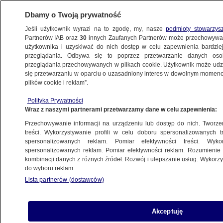
Dbamy o Twoją prywatność
Jeśli użytkownik wyrazi na to zgodę, my, nasze
podmioty stowarzys
Partnerów IAB oraz
30
innych Zaufanych Partnerów może przechowywa
użytkownika i uzyskiwać do nich dostęp w celu zapewnienia bardzi
przeglądania. Odbywa się to poprzez przetwarzanie danych os
przeglądania przechowywanych w plikach cookie. Użytkownik może udzie
POLSKA
się przetwarzaniu w oparciu o uzasadniony interes w dowolnym momencie
plików cookie i reklam”.
"Prowadzony obecnie dyskurs, dotyczący
Polityka Prywatności
transpłciowości, zamyka się w obleśnych
Wraz z naszymi partnerami przetwarzamy dane w celu zapewnienia:
pytaniach"
Przechowywanie informacji na urządzeniu lub dostęp do nich. Tworzeni
treści. Wykorzystywanie profili w celu doboru spersonalizowanych tr
spersonalizowanych reklam. Pomiar efektywności treści. Wyko
Tomasz-Marcin Wrona
spersonalizowanych reklam. Pomiar efektywności reklam. Rozumienie o
11.08.2020, 21:07
kombinacji danych z różnych źródeł. Rozwój i ulepszanie usług. Wykor
do wyboru reklam.
Lista partnerów (dostawców)
Udostępnij
Akceptuję