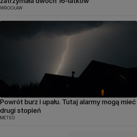
zatrzymała dwóch 16-latków
WROCŁAW
Powrót burz i upału. Tutaj alarmy mogą mieć
drugi stopień
METEO