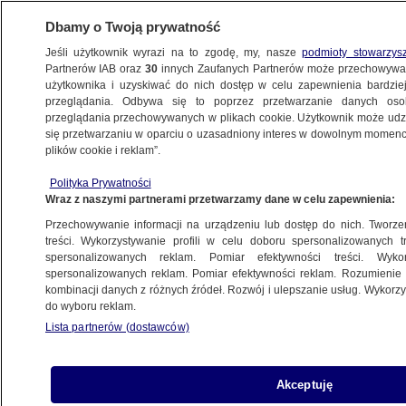
Dbamy o Twoją prywatność
Jeśli użytkownik wyrazi na to zgodę, my, nasze
podmioty stowarzys
Partnerów IAB oraz
30
innych Zaufanych Partnerów może przechowywa
użytkownika i uzyskiwać do nich dostęp w celu zapewnienia bardzi
przeglądania. Odbywa się to poprzez przetwarzanie danych os
przeglądania przechowywanych w plikach cookie. Użytkownik może udzie
POLSKA
się przetwarzaniu w oparciu o uzasadniony interes w dowolnym momencie
plików cookie i reklam”.
Rezygnacja ministra Wieczorka. Hołownia:
Polityka Prywatności
wykazali się dojrzałością
Wraz z naszymi partnerami przetwarzamy dane w celu zapewnienia:
Przechowywanie informacji na urządzeniu lub dostęp do nich. Tworzeni
19.12.2024, 16:26
treści. Wykorzystywanie profili w celu doboru spersonalizowanych tr
spersonalizowanych reklam. Pomiar efektywności treści. Wyko
spersonalizowanych reklam. Pomiar efektywności reklam. Rozumienie o
Udostępnij
kombinacji danych z różnych źródeł. Rozwój i ulepszanie usług. Wykor
do wyboru reklam.
Lista partnerów (dostawców)
Akceptuję