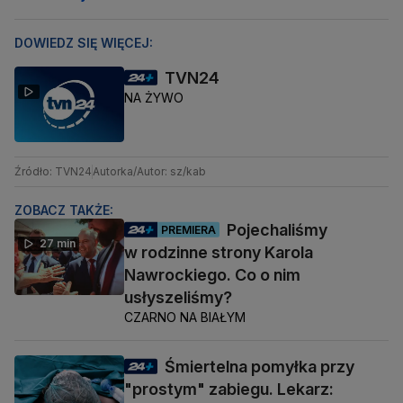
DOWIEDZ SIĘ WIĘCEJ:
TVN24
NA ŻYWO
Źródło: TVN24
Autorka/Autor: sz/kab
ZOBACZ TAKŻE:
Pojechaliśmy
PREMIERA
27 min
w rodzinne strony Karola
Nawrockiego. Co o nim
usłyszeliśmy?
CZARNO NA BIAŁYM
Śmiertelna pomyłka przy
"prostym" zabiegu. Lekarz: