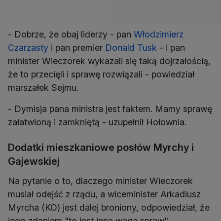
- Dobrze, że obaj liderzy - pan
Włodzimierz
Czarzasty
i pan premier
Donald Tusk
- i pan
minister Wieczorek wykazali się taką dojrzałością,
że to przecięli i sprawę rozwiązali - powiedział
marszałek Sejmu.
- Dymisja pana ministra jest faktem. Mamy sprawę
załatwioną i zamkniętą - uzupełnił Hołownia.
Dodatki mieszkaniowe posłów Myrchy i
Gajewskiej
Na pytanie o to, dlaczego minister Wieczorek
musiał odejść z rządu, a wiceminister Arkadiusz
Myrcha (KO) jest dalej broniony, odpowiedział, że
jego zdaniem "to jest inna waga spraw".