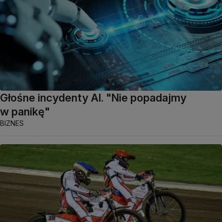
Głośne incydenty AI. "Nie popadajmy
w panikę"
BIZNES