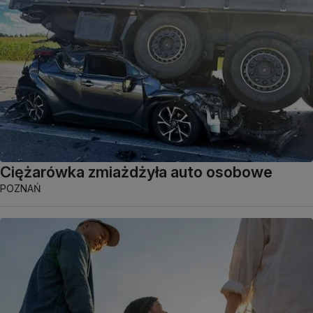
Ciężarówka zmiażdżyła auto osobowe
POZNAŃ