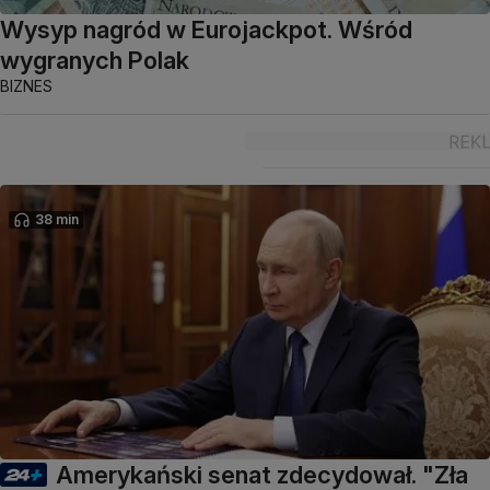
Wysyp nagród w Eurojackpot. Wśród
wygranych Polak
BIZNES
38 min
Amerykański senat zdecydował. "Zła