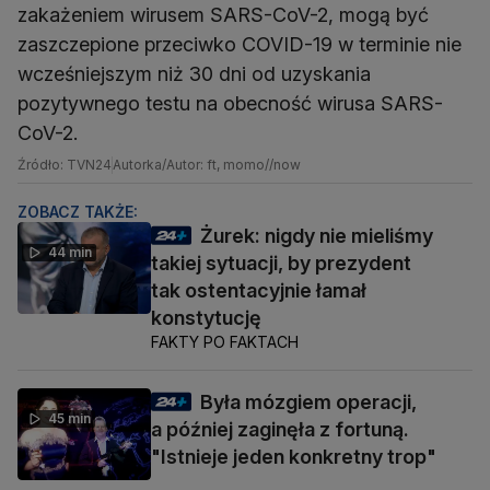
zakażeniem wirusem SARS-CoV-2, mogą być
zaszczepione przeciwko COVID-19 w terminie nie
wcześniejszym niż 30 dni od uzyskania
pozytywnego testu na obecność wirusa SARS-
CoV-2.
Źródło: TVN24
Autorka/Autor: ft, momo//now
ZOBACZ TAKŻE:
Żurek: nigdy nie mieliśmy
44 min
takiej sytuacji, by prezydent
tak ostentacyjnie łamał
konstytucję
FAKTY PO FAKTACH
Była mózgiem operacji,
45 min
a później zaginęła z fortuną.
"Istnieje jeden konkretny trop"