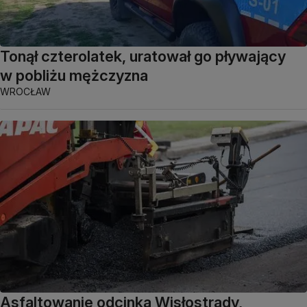
Tonął czterolatek, uratował go pływający
w pobliżu mężczyzna
WROCŁAW
Asfaltowanie odcinka Wisłostrady,