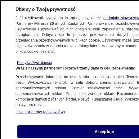
Dbamy o Twoją prywatność
Jeśli użytkownik wyrazi na to zgodę, my, nasze
podmioty stowarzys
Partnerów IAB oraz
30
innych Zaufanych Partnerów może przechowywa
użytkownika i uzyskiwać do nich dostęp w celu zapewnienia bardzi
przeglądania. Odbywa się to poprzez przetwarzanie danych os
przeglądania przechowywanych w plikach cookie. Użytkownik może udzie
POLSKA
się przetwarzaniu w oparciu o uzasadniony interes w dowolnym momencie
plików cookie i reklam”.
Czy można przyspieszyć szczepienie
Polityka Prywatności
drugą dawką? Michał Kuczmierowski
Wraz z naszymi partnerami przetwarzamy dane w celu zapewnienia:
wyjaśnia
Przechowywanie informacji na urządzeniu lub dostęp do nich. Tworzeni
treści. Wykorzystywanie profili w celu doboru spersonalizowanych tr
10.06.2021, 09:13
spersonalizowanych reklam. Pomiar efektywności treści. Wyko
spersonalizowanych reklam. Pomiar efektywności reklam. Rozumienie o
kombinacji danych z różnych źródeł. Rozwój i ulepszanie usług. Wykor
Udostępnij
do wyboru reklam.
Lista partnerów (dostawców)
Akceptuję