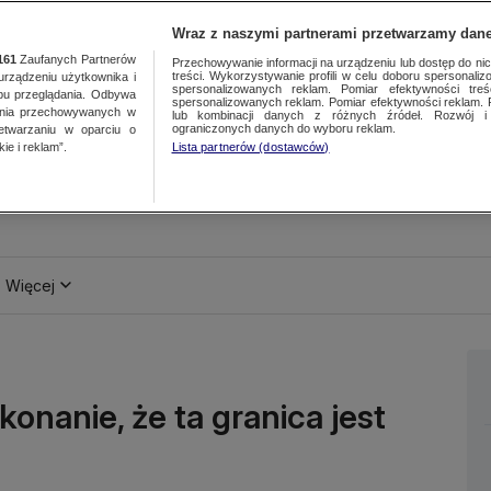
Wraz z naszymi partnerami przetwarzamy dane
161
Zaufanych Partnerów
Przechowywanie informacji na urządzeniu lub dostęp do nich.
treści. Wykorzystywanie profili w celu doboru spersonalizo
ządzeniu użytkownika i
spersonalizowanych reklam. Pomiar efektywności treś
bu przeglądania. Odbywa
spersonalizowanych reklam. Pomiar efektywności reklam. 
ania przechowywanych w
lub kombinacji danych z różnych źródeł. Rozwój i 
ograniczonych danych do wyboru reklam.
zetwarzaniu w oparciu o
ie i reklam”.
Lista partnerów (dostawców)
Więcej
onanie, że ta granica jest