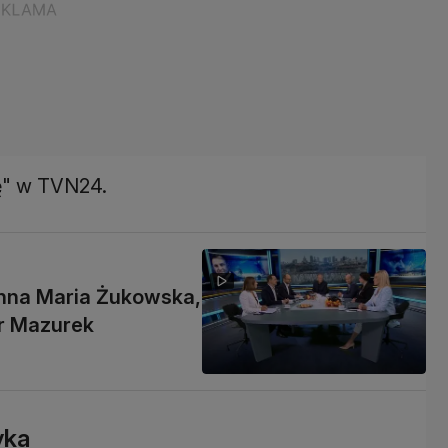
ę" w TVN24.
Anna Maria Żukowska,
r Mazurek
yka