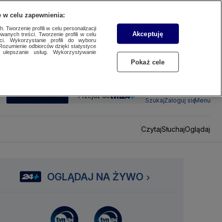
 w celu zapewnienia:
 Tworzenie profili w celu personalizacji
Akceptuję
wanych treści. Tworzenie profili w celu
ci. Wykorzystanie profili do wyboru
Rozumienie odbiorców dzięki statystyce
ulepszanie usług. Wykorzystywanie
Pokaż cele
SUBSKRYBUJ
Przejdź do
Szukaj
Zaloguj się
Menu
Czytaj
Słuchaj
Oglądaj
OGLĄDAJ NA ŻYWO