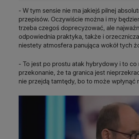
- W tym sensie nie ma jakiejś pilnej absol
przepisów. Oczywiście można i my będziemy
trzeba czegoś doprecyzować, ale najważni
odpowiednia praktyka, także i orzecznicza,
niestety atmosfera panująca wokół tych żo
- To jest po prostu atak hybrydowy i to co
przekonanie, że ta granica jest nieprzekra
nie przejdą tamtędy, bo to może wpłynąć n