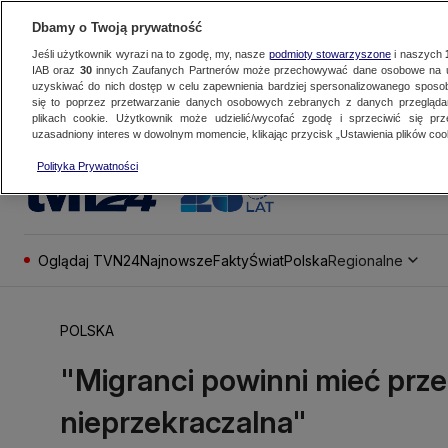
Dbamy o Twoją prywatność
Jeśli użytkownik wyrazi na to zgodę, my, nasze
podmioty stowarzyszone
i naszych
IAB oraz
30
innych Zaufanych Partnerów może przechowywać dane osobowe na ur
uzyskiwać do nich dostęp w celu zapewnienia bardziej spersonalizowanego sposo
się to poprzez przetwarzanie danych osobowych zebranych z danych przegląd
plikach cookie. Użytkownik może udzielić/wycofać zgodę i sprzeciwić się pr
uzasadniony interes w dowolnym momencie, klikając przycisk „Ustawienia plików cook
Polityka Prywatności
Oglądaj TVN24
Najnowsze
Fakty
Świat
Polska
Regionalne
POLSKA
"Migranci powinni mieć przek
nieprzekraczalna"