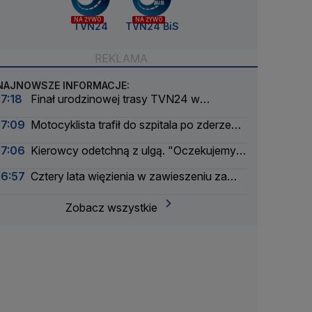
NA ŻYWO
NA ŻYWO
TVN24
TVN24 BiS
NAJNOWSZE INFORMACJE:
17:18
Finał urodzinowej trasy TVN24 w
Warszawie. Jaka będzie pogoda
17:09
Motocyklista trafił do szpitala po zderzeniu
z busem
17:06
Kierowcy odetchną z ulgą. "Oczekujemy
obniżek"
16:57
Cztery lata więzienia w zawieszeniu za
książki o tematyce LGBT+
Zobacz wszystkie