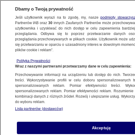
Dbamy o Twoją prywatność
Jeśli użytkownik wyrazi na to zgodę, my, nasze
podmioty stowarzys
Partnerów IAB oraz
30
innych Zaufanych Partnerów może przechowywa
użytkownika i uzyskiwać do nich dostęp w celu zapewnienia bardzi
przeglądania. Odbywa się to poprzez przetwarzanie danych os
przeglądania przechowywanych w plikach cookie. Użytkownik może udzie
POLSKA
się przetwarzaniu w oparciu o uzasadniony interes w dowolnym momencie
plików cookie i reklam”.
Samochód wjeżdża na studzienkę, woda
Polityka Prywatności
wybija go w powietrze
Wraz z naszymi partnerami przetwarzamy dane w celu zapewnienia:
Przechowywanie informacji na urządzeniu lub dostęp do nich. Tworzeni
2.07.2022, 18:12
treści. Wykorzystywanie profili w celu doboru spersonalizowanych tr
spersonalizowanych reklam. Pomiar efektywności treści. Wyko
spersonalizowanych reklam. Pomiar efektywności reklam. Rozumienie o
Udostępnij
kombinacji danych z różnych źródeł. Rozwój i ulepszanie usług. Wykor
do wyboru reklam.
Lista partnerów (dostawców)
Akceptuję