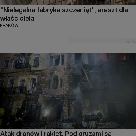
"Nielegalna fabryka szczeniąt", areszt dla
właściciela
KRAKÓW
Atak dronów i rakiet. Pod gruzami są