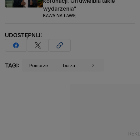
koronacji. On uwielbia takie
wydarzenia"
KAWA NA ŁAWĘ
UDOSTĘPNIJ:
TAGI:
Pomorze
burza