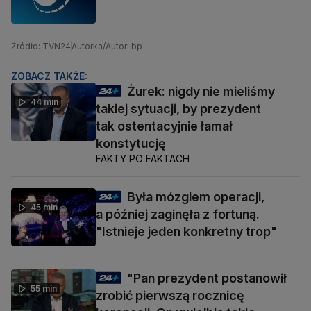
Źródło: TVN24
Autorka/Autor: bp
ZOBACZ TAKŻE:
Żurek: nigdy nie mieliśmy
44 min
takiej sytuacji, by prezydent
tak ostentacyjnie łamał
konstytucję
FAKTY PO FAKTACH
Była mózgiem operacji,
45 min
a później zaginęła z fortuną.
"Istnieje jeden konkretny trop"
"Pan prezydent postanowił
55 min
zrobić pierwszą rocznicę