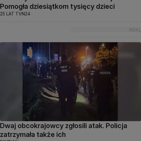
Pomogła dziesiątkom tysięcy dzieci
25 LAT TVN24
Dwaj obcokrajowcy zgłosili atak. Policja
zatrzymała także ich