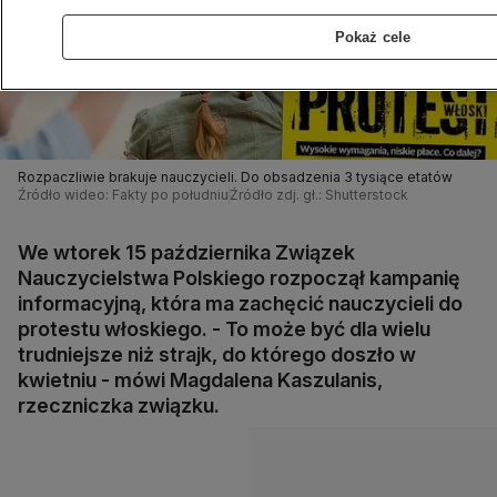
Pokaż cele
Rozpaczliwie brakuje nauczycieli. Do obsadzenia 3 tysiące etatów
Źródło wideo: Fakty po południu
Źródło zdj. gł.: Shutterstock
We wtorek 15 października Związek
Nauczycielstwa Polskiego rozpoczął kampanię
informacyjną, która ma zachęcić nauczycieli do
protestu włoskiego. - To może być dla wielu
trudniejsze niż strajk, do którego doszło w
kwietniu - mówi Magdalena Kaszulanis,
rzeczniczka związku.