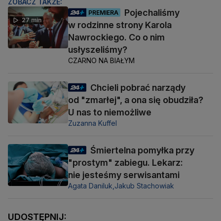
ZOBACZ TAKŻE:
Pojechaliśmy
PREMIERA
27 min
w rodzinne strony Karola
Nawrockiego. Co o nim
usłyszeliśmy?
CZARNO NA BIAŁYM
Chcieli pobrać narządy
od "zmarłej", a ona się obudziła?
U nas to niemożliwe
Zuzanna Kuffel
Śmiertelna pomyłka przy
"prostym" zabiegu. Lekarz:
nie jesteśmy serwisantami
Agata Daniluk,
Jakub Stachowiak
UDOSTĘPNIJ: