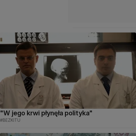
"W jego krwi płynęła polityka"
#BEZKITU