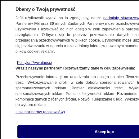
Dbamy o Twoją prywatność
Jeśli użytkownik wyrazi na to zgodę, my, nasze
podmioty stowarzys
Partnerów IAB oraz
30
innych Zaufanych Partnerów może przechowywa
użytkownika i uzyskiwać do nich dostęp w celu zapewnienia bardzi
przeglądania. Odbywa się to poprzez przetwarzanie danych os
przeglądania przechowywanych w plikach cookie. Użytkownik może udzie
POLSKA
się przetwarzaniu w oparciu o uzasadniony interes w dowolnym momencie
plików cookie i reklam”.
"Protest włoski dla wielu nauczycieli może
Polityka Prywatności
się okazać trudniejszy niż strajk"
Wraz z naszymi partnerami przetwarzamy dane w celu zapewnienia:
Przechowywanie informacji na urządzeniu lub dostęp do nich. Tworzeni
15.10.2019, 17:31
treści. Wykorzystywanie profili w celu doboru spersonalizowanych tr
spersonalizowanych reklam. Pomiar efektywności treści. Wyko
spersonalizowanych reklam. Pomiar efektywności reklam. Rozumienie o
Udostępnij
kombinacji danych z różnych źródeł. Rozwój i ulepszanie usług. Wykor
do wyboru reklam.
Lista partnerów (dostawców)
Akceptuję