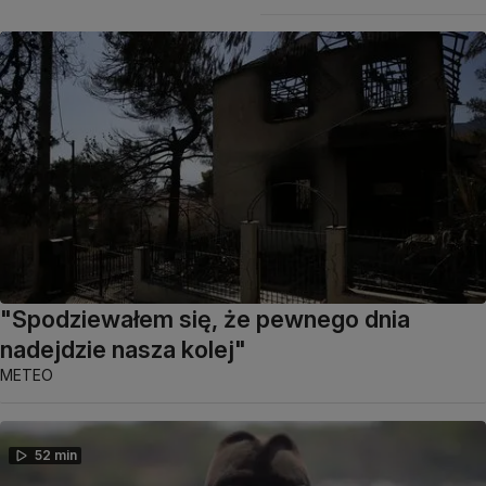
"Spodziewałem się, że pewnego dnia
nadejdzie nasza kolej"
METEO
52 min