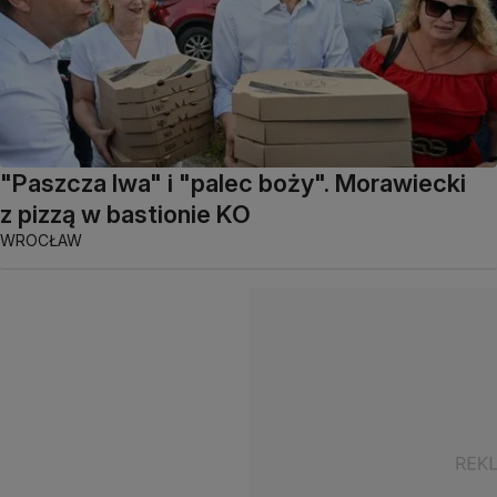
"Paszcza lwa" i "palec boży". Morawiecki
z pizzą w bastionie KO
WROCŁAW