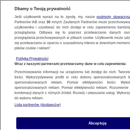
Dbamy o Twoją prywatność
Jeśli użytkownik wyrazi na to zgodę, my, nasze
podmioty stowarzys
Partnerów IAB oraz
30
innych Zaufanych Partnerów może przechowywa
użytkownika i uzyskiwać do nich dostęp w celu zapewnienia bardzi
przeglądania. Odbywa się to poprzez przetwarzanie danych os
przeglądania przechowywanych w plikach cookie. Użytkownik może udzie
POLSKA
się przetwarzaniu w oparciu o uzasadniony interes w dowolnym momencie
plików cookie i reklam”.
Kaczyński nie stanie przed Trybunałem
Polityka Prywatności
Stanu
Wraz z naszymi partnerami przetwarzamy dane w celu zapewnienia:
Przechowywanie informacji na urządzeniu lub dostęp do nich. Tworzeni
8.06.2017, 22:40
treści. Wykorzystywanie profili w celu doboru spersonalizowanych tr
spersonalizowanych reklam. Pomiar efektywności treści. Wyko
spersonalizowanych reklam. Pomiar efektywności reklam. Rozumienie o
Udostępnij
kombinacji danych z różnych źródeł. Rozwój i ulepszanie usług. Wykor
do wyboru reklam.
Lista partnerów (dostawców)
Akceptuję