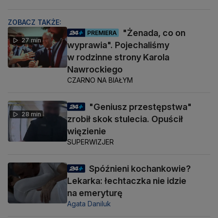
ZOBACZ TAKŻE:
"Żenada, co on
PREMIERA
27 min
wyprawia". Pojechaliśmy
w rodzinne strony Karola
Nawrockiego
CZARNO NA BIAŁYM
"Geniusz przestępstwa"
28 min
zrobił skok stulecia. Opuścił
więzienie
SUPERWIZJER
Spóźnieni kochankowie?
Lekarka: łechtaczka nie idzie
na emeryturę
Agata Daniluk