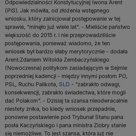
Odpowiedzialności Konstytucyjnej Iwona Arent
(PiS). Jak mówiła, od złożenia wstępnego
wniosku, który zainicjował postępowanie w tej
sprawie, "minęło już wiele lat". - Mieliście państwo
większość do 2015 r. i nie przeprowadziliście
postępowania, ponieważ wiadomo, że ten
wniosek był bardzo słaby merytorycznie - dodała
Arent.Zdaniem Witolda Zembaczyńskiego
(Nowoczesna) politykom zasiadającym w Sejmie
poprzedniej kadencji - między innymi posłom PO,
PSL, Ruchu Palikota,
SLD
- "zabrakło odwagi,
konsekwencji, zabrakło świadectwa, które mogli
dać Polakom". - Dzisiaj ta szansa nieodwracalnie
niestety znika, bo kiedy wniosek przepadnie,
ponowne postawienie pod Trybunał Stanu pana
posła Kaczyńskiego i pana ministra Ziobry stanie
się niemożliwe. To jest szansa, która już nie