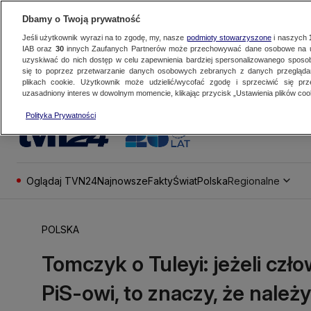
Dbamy o Twoją prywatność
Jeśli użytkownik wyrazi na to zgodę, my, nasze
podmioty stowarzyszone
i naszych
IAB oraz
30
innych Zaufanych Partnerów może przechowywać dane osobowe na ur
uzyskiwać do nich dostęp w celu zapewnienia bardziej spersonalizowanego sposo
się to poprzez przetwarzanie danych osobowych zebranych z danych przegląd
plikach cookie. Użytkownik może udzielić/wycofać zgodę i sprzeciwić się pr
uzasadniony interes w dowolnym momencie, klikając przycisk „Ustawienia plików cook
Polityka Prywatności
Oglądaj TVN24
Najnowsze
Fakty
Świat
Polska
Regionalne
POLSKA
Tomczyk o Tuleyi: jeżeli cz
PiS-owi, to znaczy, że należ