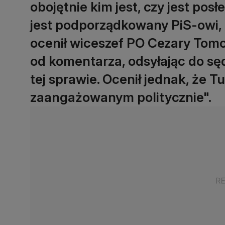
obojętnie kim jest, czy jest pos
jest podporządkowany PiS-owi, t
ocenił wiceszef PO Cezary Tomcz
od komentarza, odsyłając do sę
tej sprawie. Ocenił jednak, że T
zaangażowanym politycznie".