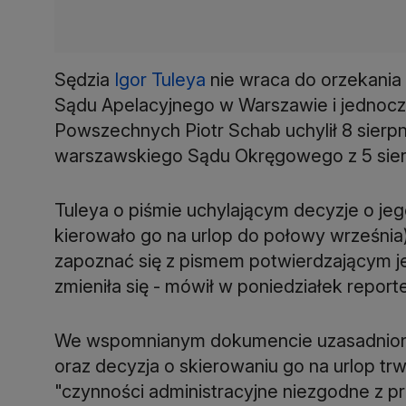
Sędzia
Igor Tuleya
nie wraca do orzekani
Sądu Apelacyjnego w Warszawie i jednocz
Powszechnych Piotr Schab uchylił 8 sierp
warszawskiego Sądu Okręgowego z 5 sierp
Tuleya o piśmie uchylającym decyzje o je
kierowało go na urlop do połowy września) 
zapoznać się z pismem potwierdzającym je
zmieniła się - mówił w poniedziałek repor
We wspomnianym dokumencie uzasadniono,
oraz decyzja o skierowaniu go na urlop trw
"czynności administracyjne niezgodne z 