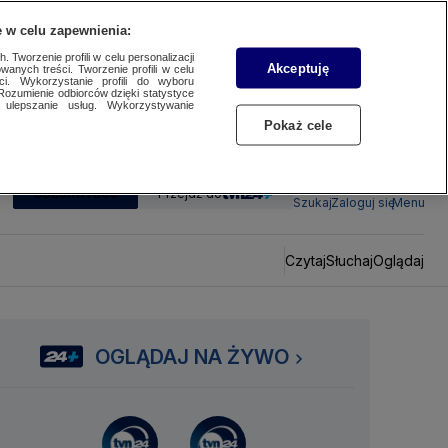
 w celu zapewnienia:
 Tworzenie profili w celu personalizacji
Akceptuję
wanych treści. Tworzenie profili w celu
ci. Wykorzystanie profili do wyboru
Rozumienie odbiorców dzięki statystyce
ulepszanie usług. Wykorzystywanie
Pokaż cele
SUBSKRYBUJ
Przejdź do
Szukaj
Zaloguj się
Menu
Czytaj
Słuchaj
Oglądaj
OGLĄDAJ NA ŻYWO