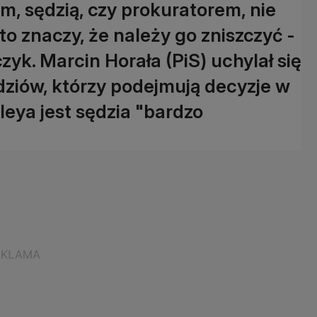
łem, sędzią, czy prokuratorem, nie
o znaczy, że należy go zniszczyć -
yk. Marcin Horała (PiS) uchylał się
dziów, którzy podejmują decyzje w
uleya jest sędzia "bardzo