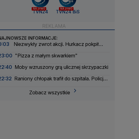
NA ŻYWO
NA ŻYWO
TVN24
TVN24 BiS
NAJNOWSZE INFORMACJE:
0:03
Niezwykły zwrot akcji. Hurkacz pokpił
sprawę
23:00
"Pizza z małym skwarkiem"
22:40
Moby wzruszony grą ulicznej skrzypaczki
22:32
Raniony chłopak trafił do szpitala. Policja
zatrzymała dwóch 16-latków
Zobacz wszystkie