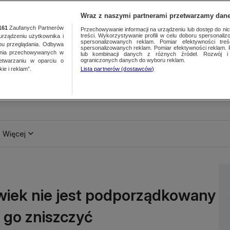
Wraz z naszymi partnerami przetwarzamy dane
161
Zaufanych Partnerów
Przechowywanie informacji na urządzeniu lub dostęp do nich.
treści. Wykorzystywanie profili w celu doboru spersonalizo
ządzeniu użytkownika i
spersonalizowanych reklam. Pomiar efektywności treś
bu przeglądania. Odbywa
spersonalizowanych reklam. Pomiar efektywności reklam. 
ania przechowywanych w
lub kombinacji danych z różnych źródeł. Rozwój i 
ograniczonych danych do wyboru reklam.
zetwarzaniu w oparciu o
ie i reklam”.
Lista partnerów (dostawców)
Więcej
łowiek nie jest podporządkowany
y go zniszczyć