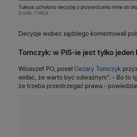
Tuleya: uchylono decyzję o przywróceniu mnie do służ
Źródło: TVN24
Decyzje wobec sędziego komentowali polit
Tomczyk: w PiS-ie jest tylko jede
Wiceszef PO, poseł
Cezary Tomczyk
przyz
widać, że warto być odważnym". - Bo to Igo
że trzeba przestrzegać prawa - powiedział