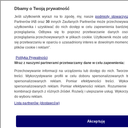
Dbamy o Twoją prywatność
Jeśli użytkownik wyrazi na to zgodę, my, nasze
podmioty stowarzys
Partnerów IAB oraz
30
innych Zaufanych Partnerów może przechowywa
użytkownika i uzyskiwać do nich dostęp w celu zapewnienia bardzi
przeglądania. Odbywa się to poprzez przetwarzanie danych os
przeglądania przechowywanych w plikach cookie. Użytkownik może udzie
POLSKA
się przetwarzaniu w oparciu o uzasadniony interes w dowolnym momencie
plików cookie i reklam”.
Rybicka: to barbarzyństwo zmuszać do
Polityka Prywatności
ekshumacji wszystkie rodziny
Wraz z naszymi partnerami przetwarzamy dane w celu zapewnienia:
Przechowywanie informacji na urządzeniu lub dostęp do nich. Tworzeni
22.11.2016, 20:26
treści. Wykorzystywanie profili w celu doboru spersonalizowanych tr
spersonalizowanych reklam. Pomiar efektywności treści. Wyko
spersonalizowanych reklam. Pomiar efektywności reklam. Rozumienie o
Udostępnij
kombinacji danych z różnych źródeł. Rozwój i ulepszanie usług. Wykor
do wyboru reklam.
Lista partnerów (dostawców)
Akceptuję