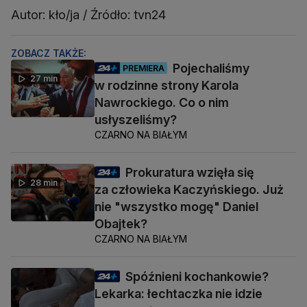
Autor: kło/ja / Źródło: tvn24
ZOBACZ TAKŻE:
Pojechaliśmy
PREMIERA
27 min
w rodzinne strony Karola
Nawrockiego. Co o nim
usłyszeliśmy?
CZARNO NA BIAŁYM
Prokuratura wzięła się
28 min
za człowieka Kaczyńskiego. Już
nie "wszystko mogę" Daniel
Obajtek?
CZARNO NA BIAŁYM
Spóźnieni kochankowie?
Lekarka: łechtaczka nie idzie