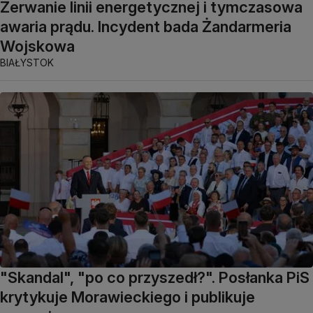
Zerwanie linii energetycznej i tymczasowa
awaria prądu. Incydent bada Żandarmeria
Wojskowa
BIAŁYSTOK
"Skandal", "po co przyszedł?". Posłanka PiS
krytykuje Morawieckiego i publikuje