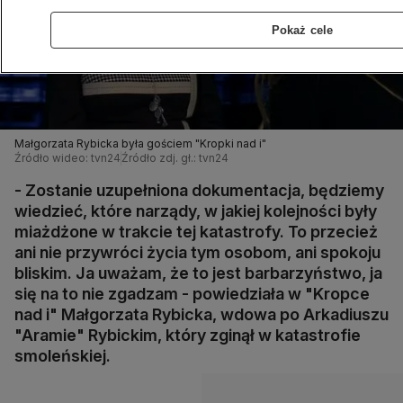
Pokaż cele
Małgorzata Rybicka była gościem "Kropki nad i"
Źródło wideo: tvn24
Źródło zdj. gł.: tvn24
- Zostanie uzupełniona dokumentacja, będziemy
wiedzieć, które narządy, w jakiej kolejności były
miażdżone w trakcie tej katastrofy. To przecież
ani nie przywróci życia tym osobom, ani spokoju
bliskim. Ja uważam, że to jest barbarzyństwo, ja
się na to nie zgadzam - powiedziała w "Kropce
nad i" Małgorzata Rybicka, wdowa po Arkadiuszu
"Aramie" Rybickim, który zginął w katastrofie
smoleńskiej.