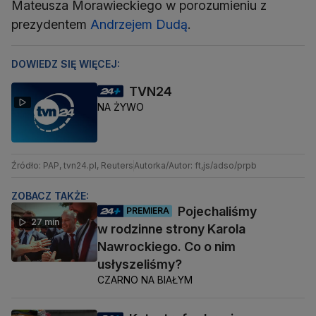
Mateusza Morawieckiego w porozumieniu z
prezydentem
Andrzejem Dudą
.
DOWIEDZ SIĘ WIĘCEJ:
TVN24
NA ŻYWO
Źródło: PAP, tvn24.pl, Reuters
Autorka/Autor: ft,js/adso/prpb
ZOBACZ TAKŻE:
Pojechaliśmy
PREMIERA
27 min
w rodzinne strony Karola
Nawrockiego. Co o nim
usłyszeliśmy?
CZARNO NA BIAŁYM