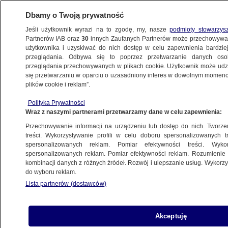
Dbamy o Twoją prywatność
Jeśli użytkownik wyrazi na to zgodę, my, nasze
podmioty stowarzys
Partnerów IAB oraz
30
innych Zaufanych Partnerów może przechowywa
użytkownika i uzyskiwać do nich dostęp w celu zapewnienia bardzi
przeglądania. Odbywa się to poprzez przetwarzanie danych os
przeglądania przechowywanych w plikach cookie. Użytkownik może udzie
POLSKA
się przetwarzaniu w oparciu o uzasadniony interes w dowolnym momencie
plików cookie i reklam”.
Stoltenberg o eksplozji w Polsce: Rosja
Polityka Prywatności
ponosi ostateczną odpowiedzialność
Wraz z naszymi partnerami przetwarzamy dane w celu zapewnienia:
Przechowywanie informacji na urządzeniu lub dostęp do nich. Tworzeni
16.11.2022, 04:50
Aktualizacja:
16.11.2022, 14:44
treści. Wykorzystywanie profili w celu doboru spersonalizowanych tr
spersonalizowanych reklam. Pomiar efektywności treści. Wyko
spersonalizowanych reklam. Pomiar efektywności reklam. Rozumienie o
Udostępnij
kombinacji danych z różnych źródeł. Rozwój i ulepszanie usług. Wykor
do wyboru reklam.
Wstępne analizy wskazują, że eksplozja w
Lista partnerów (dostawców)
Przewodowie na Lubelszczyźnie została
spowodowana prawdopodobnie przez pocisk
ukraińskiej obrony przeciwlotniczej,
Akceptuję
wystrzelony, aby bronić terytorium Ukrainy -