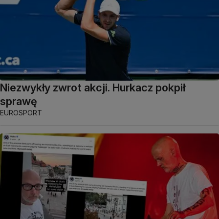
Niezwykły zwrot akcji. Hurkacz pokpił
sprawę
EUROSPORT