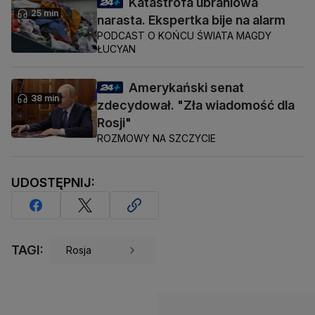
Katastrofa ubraniowa
25 min
narasta. Ekspertka bije na alarm
PODCAST O KOŃCU ŚWIATA MAGDY
ŁUCYAN
Amerykański senat
38 min
zdecydował. "Zła wiadomość dla
Rosji"
ROZMOWY NA SZCZYCIE
UDOSTĘPNIJ:
TAGI:
Rosja