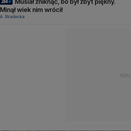
Musiał zniknąć, bo był zbyt piękny.
Minął wiek nim wrócił
A. Stradecka