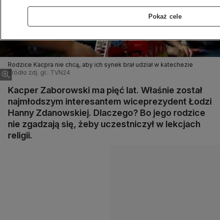
Pokaż cele
Rodzice Kacpra nie chcą, aby ich synek brał udział w katechezie
Źródło zdj. gł.: TVN24
Kacper Zaborowski ma pięć lat. Właśnie został
najmłodszym interesantem wiceprezydent Łodzi
Hanny Zdanowskiej. Dlaczego? Bo jego rodzice
nie zgadzają się, żeby uczestniczył w lekcjach
religii.