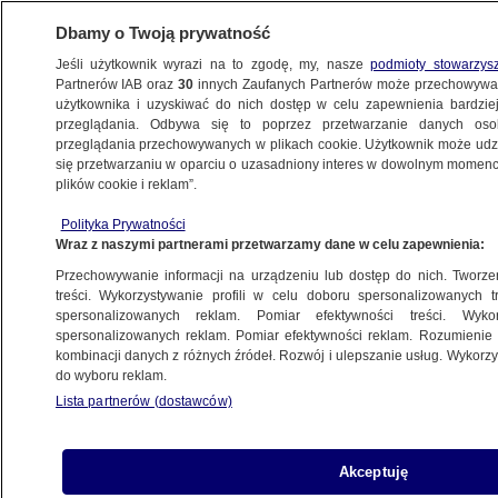
Dbamy o Twoją prywatność
Jeśli użytkownik wyrazi na to zgodę, my, nasze
podmioty stowarzys
Partnerów IAB oraz
30
innych Zaufanych Partnerów może przechowywa
użytkownika i uzyskiwać do nich dostęp w celu zapewnienia bardzi
przeglądania. Odbywa się to poprzez przetwarzanie danych os
przeglądania przechowywanych w plikach cookie. Użytkownik może udzie
POLSKA
się przetwarzaniu w oparciu o uzasadniony interes w dowolnym momencie
plików cookie i reklam”.
Przedszkole nie dla ateistów
Polityka Prywatności
Wraz z naszymi partnerami przetwarzamy dane w celu zapewnienia:
15.09.2007, 07:51
Aktualizacja:
15.09.2007, 08:12
Przechowywanie informacji na urządzeniu lub dostęp do nich. Tworzeni
treści. Wykorzystywanie profili w celu doboru spersonalizowanych tr
Udostępnij
spersonalizowanych reklam. Pomiar efektywności treści. Wyko
spersonalizowanych reklam. Pomiar efektywności reklam. Rozumienie o
kombinacji danych z różnych źródeł. Rozwój i ulepszanie usług. Wykor
do wyboru reklam.
Lista partnerów (dostawców)
Akceptuję