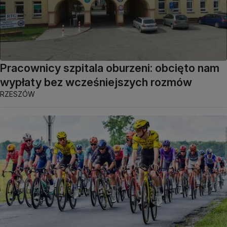
Pracownicy szpitala oburzeni: obcięto nam
wypłaty bez wcześniejszych rozmów
RZESZÓW