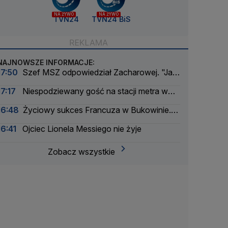
NA ŻYWO
NA ŻYWO
TVN24
TVN24 BiS
NAJNOWSZE INFORMACJE:
17:50
Szef MSZ odpowiedział Zacharowej. "Jak
zawsze czas na fakty"
17:17
Niespodziewany gość na stacji metra w
Budapeszcie
16:48
Życiowy sukces Francuza w Bukowinie.
Jest nowy lider Tour de Pologne
16:41
Ojciec Lionela Messiego nie żyje
Zobacz wszystkie