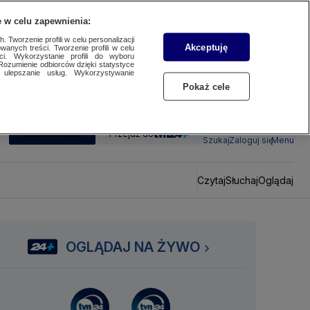
 w celu zapewnienia:
 Tworzenie profili w celu personalizacji
Akceptuję
wanych treści. Tworzenie profili w celu
ci. Wykorzystanie profili do wyboru
Rozumienie odbiorców dzięki statystyce
ulepszanie usług. Wykorzystywanie
Pokaż cele
SUBSKRYBUJ
Przejdź do
Szukaj
Zaloguj się
Menu
Czytaj
Słuchaj
Oglądaj
OGLĄDAJ NA ŻYWO