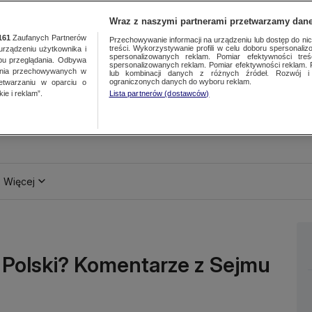
Wraz z naszymi partnerami przetwarzamy dane
161
Zaufanych Partnerów
Przechowywanie informacji na urządzeniu lub dostęp do nich.
treści. Wykorzystywanie profili w celu doboru spersonalizo
ządzeniu użytkownika i
spersonalizowanych reklam. Pomiar efektywności treś
bu przeglądania. Odbywa
spersonalizowanych reklam. Pomiar efektywności reklam. 
ania przechowywanych w
lub kombinacji danych z różnych źródeł. Rozwój i 
ograniczonych danych do wyboru reklam.
zetwarzaniu w oparciu o
ie i reklam”.
Lista partnerów (dostawców)
Więcej
a Polski? Komentarze z Sejmu