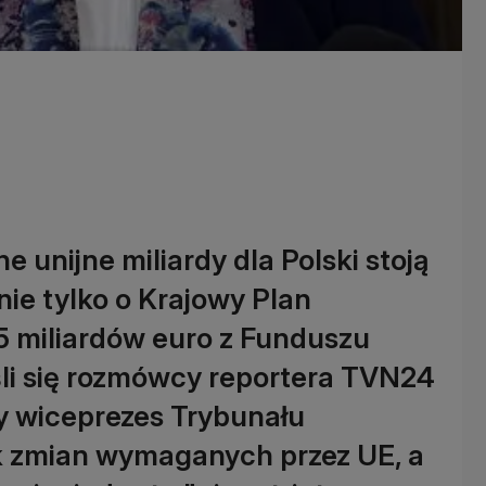
 unijne miliardy dla Polski stoją
ie tylko o Krajowy Plan
5 miliardów euro z Funduszu
eśli się rozmówcy reportera TVN24
ły wiceprezes Trybunału
ak zmian wymaganych przez UE, a