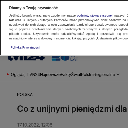
Dbamy o Twoją prywatność
Jeśli użytkownik wyrazi na to zgodę, my, nasze
podmioty stowarzyszone
i naszych
IAB oraz
30
innych Zaufanych Partnerów może przechowywać dane osobowe na ur
uzyskiwać do nich dostęp w celu zapewnienia bardziej spersonalizowanego sposo
się to poprzez przetwarzanie danych osobowych zebranych z danych przegląd
plikach cookie. Użytkownik może udzielić/wycofać zgodę i sprzeciwić się pr
uzasadniony interes w dowolnym momencie, klikając przycisk „Ustawienia plików cook
Polityka Prywatności
Oglądaj TVN24
Najnowsze
Fakty
Świat
Polska
Regionalne
POLSKA
Co z unijnymi pieniędzmi dl
17.10.2022, 12:08