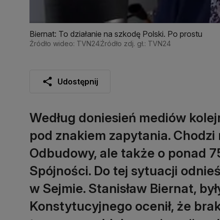
Biernat: To działanie na szkodę Polski. Po prostu
Źródło wideo: TVN24
Źródło zdj. gł.: TVN24
Udostępnij
Według doniesień mediów kolejne
pod znakiem zapytania. Chodzi n
Odbudowy, ale także o ponad 7
Spójności. Do tej sytuacji odni
w Sejmie. Stanisław Biernat, by
Konstytucyjnego ocenił, że br