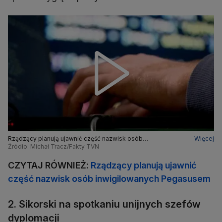
Rządzący planują ujawnić część nazwisk osób
Więcej
inwigilowanych Pegasusem
Źródło: Michał Tracz/Fakty TVN
CZYTAJ RÓWNIEŻ:
Rządzący planują ujawnić
część nazwisk osób inwigilowanych Pegasusem
2. Sikorski na spotkaniu unijnych szefów
dyplomacji