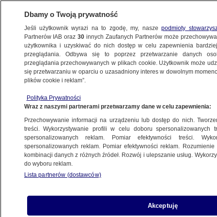
Dbamy o Twoją prywatność
Jeśli użytkownik wyrazi na to zgodę, my, nasze
podmioty stowarzys
Partnerów IAB oraz
30
innych Zaufanych Partnerów może przechowywa
użytkownika i uzyskiwać do nich dostęp w celu zapewnienia bardzi
przeglądania. Odbywa się to poprzez przetwarzanie danych os
przeglądania przechowywanych w plikach cookie. Użytkownik może udzie
CO WARTO DZIŚ WIEDZIEĆ
się przetwarzaniu w oparciu o uzasadniony interes w dowolnym momencie
plików cookie i reklam”.
Pięć rzeczy, które warto wiedzieć 19 lutego
Polityka Prywatności
Wraz z naszymi partnerami przetwarzamy dane w celu zapewnienia:
19.02.2024, 05:19
Przechowywanie informacji na urządzeniu lub dostęp do nich. Tworzeni
treści. Wykorzystywanie profili w celu doboru spersonalizowanych tr
Udostępnij
spersonalizowanych reklam. Pomiar efektywności treści. Wyko
spersonalizowanych reklam. Pomiar efektywności reklam. Rozumienie o
kombinacji danych z różnych źródeł. Rozwój i ulepszanie usług. Wykor
do wyboru reklam.
Lista partnerów (dostawców)
Akceptuję