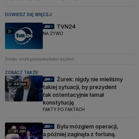
DOWIEDZ SIĘ WIĘCEJ:
TVN24
NA ŻYWO
Źródło: tvn24.pl
Autorka/Autor: kz//mrz
ZOBACZ TAKŻE:
Żurek: nigdy nie mieliśmy
44 min
takiej sytuacji, by prezydent
tak ostentacyjnie łamał
konstytucję
FAKTY PO FAKTACH
Była mózgiem operacji,
45 min
a później zaginęła z fortuną.