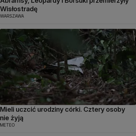
Abramsy, Leopardy i Borsuki przemierzyły
Wisłostradę
WARSZAWA
Mieli uczcić urodziny córki. Cztery osoby
nie żyją
METEO