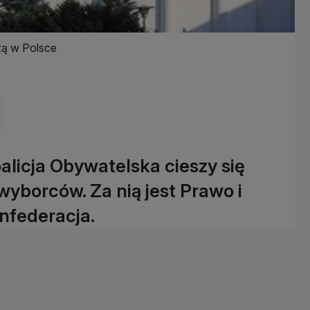
zą w Polsce
licja Obywatelska cieszy się
yborców. Za nią jest Prawo i
nfederacja.