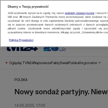
Dbamy o Twoją prywatność
Jeśli użytkownik wyrazi na to zgodę, my, nasze
podmioty stowarzyszone
i naszych
IAB oraz
30
innych Zaufanych Partnerów może przechowywać dane osobowe na ur
uzyskiwać do nich dostęp w celu zapewnienia bardziej spersonalizowanego sposo
się to poprzez przetwarzanie danych osobowych zebranych z danych przegląd
plikach cookie. Użytkownik może udzielić/wycofać zgodę i sprzeciwić się pr
uzasadniony interes w dowolnym momencie, klikając przycisk „Ustawienia plików cook
Polityka Prywatności
Oglądaj TVN24
Najnowsze
Fakty
Świat
Polska
Regionalne
POLSKA
Nowy sondaż partyjny. Niewi
14.05.2025, 17:05