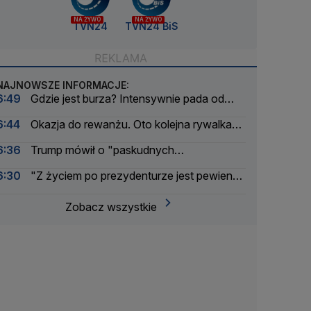
NA ŻYWO
NA ŻYWO
TVN24
TVN24 BiS
NAJNOWSZE INFORMACJE:
6:49
Gdzie jest burza? Intensywnie pada od
rana
6:44
Okazja do rewanżu. Oto kolejna rywalka
Świątek
6:36
Trump mówił o "paskudnych
Kanadyjczykach". Jest reakcja premiera
6:30
"Z życiem po prezydenturze jest pewien
kłopot"
Zobacz wszystkie