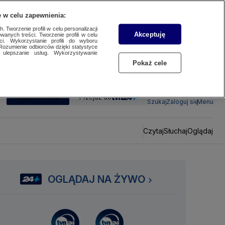
 w celu zapewnienia:
 Tworzenie profili w celu personalizacji
Akceptuję
wanych treści. Tworzenie profili w celu
ci. Wykorzystanie profili do wyboru
Rozumienie odbiorców dzięki statystyce
ulepszanie usług. Wykorzystywanie
Pokaż cele
SUBSKRYBUJ
Przejdź do
Szukaj
Zaloguj się
Menu
Czytaj
Słuchaj
Oglądaj
OGLĄDAJ NA ŻYWO