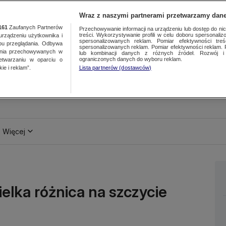
Wraz z naszymi partnerami przetwarzamy dane
161
Zaufanych Partnerów
Przechowywanie informacji na urządzeniu lub dostęp do nich.
treści. Wykorzystywanie profili w celu doboru spersonalizo
ządzeniu użytkownika i
spersonalizowanych reklam. Pomiar efektywności treś
bu przeglądania. Odbywa
spersonalizowanych reklam. Pomiar efektywności reklam. 
ania przechowywanych w
lub kombinacji danych z różnych źródeł. Rozwój i 
ograniczonych danych do wyboru reklam.
zetwarzaniu w oparciu o
ie i reklam”.
Lista partnerów (dostawców)
Więcej
elka różnica na szczycie