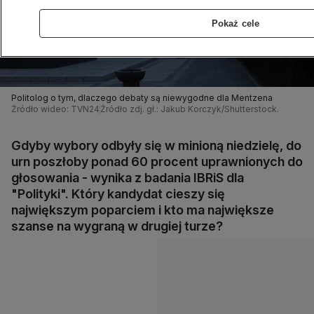
Pokaż cele
Politolog o tym, dlaczego debaty są niewygodne dla Mentzena
Źródło wideo: TVN24
Źródło zdj. gł.: Jakub Korczyk/Shutterstock.
Gdyby wybory odbyły się w minioną niedzielę, do
urn poszłoby ponad 60 procent uprawnionych do
głosowania - wynika z badania IBRiS dla
"Polityki". Który kandydat cieszy się
największym poparciem i kto ma największe
szanse na wygraną w drugiej turze?