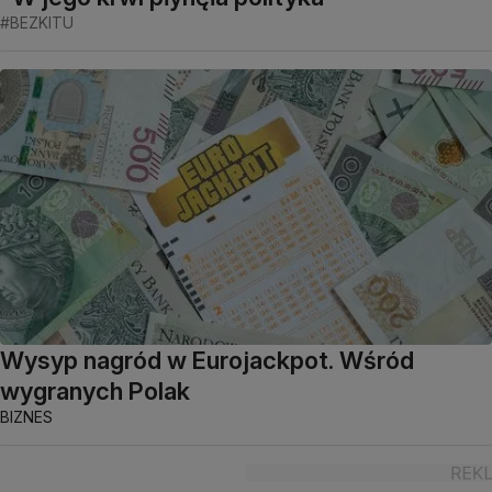
#BEZKITU
Wysyp nagród w Eurojackpot. Wśród
wygranych Polak
BIZNES