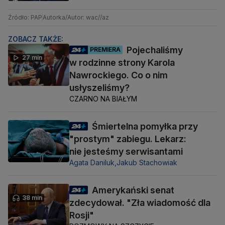
Źródło: PAP
Autorka/Autor: wac//az
ZOBACZ TAKŻE:
Pojechaliśmy
PREMIERA
27 min
w rodzinne strony Karola
Nawrockiego. Co o nim
usłyszeliśmy?
CZARNO NA BIAŁYM
Śmiertelna pomyłka przy
"prostym" zabiegu. Lekarz:
nie jesteśmy serwisantami
Agata Daniluk,
Jakub Stachowiak
Amerykański senat
38 min
zdecydował. "Zła wiadomość dla
Rosji"