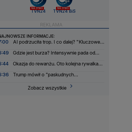
NA ŻYWO
NA ŻYWO
TVN24
TVN24 BiS
NAJNOWSZE INFORMACJE:
7:00
AI podrzuciła trop. I co dalej? "Kluczowe
jest, aby człowiek uczestniczył w pętli
6:49
Gdzie jest burza? Intensywnie pada od
podejmowania decyzji"
rana
6:44
Okazja do rewanżu. Oto kolejna rywalka
Świątek
6:36
Trump mówił o "paskudnych
Kanadyjczykach". Jest reakcja premiera
Zobacz wszystkie