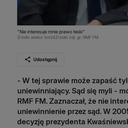
"Nie interesuje mnie prawo łaski"
Źródło wideo: tvn24
Źródło zdj. gł.: RMF FM
Udostępnij
- W tej sprawie może zapaść tyl
uniewinniający. Sąd się myli - 
RMF FM. Zaznaczał, że nie inter
uniewinnienie przez sąd. W 200
decyzję prezydenta Kwaśniewsk