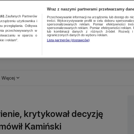
Wraz z naszymi partnerami przetwarzamy dane
161
Zaufanych Partnerów
Przechowywanie informacji na urządzeniu lub dostęp do nich.
treści. Wykorzystywanie profili w celu doboru spersonalizo
ządzeniu użytkownika i
spersonalizowanych reklam. Pomiar efektywności treś
bu przeglądania. Odbywa
spersonalizowanych reklam. Pomiar efektywności reklam. 
ania przechowywanych w
lub kombinacji danych z różnych źródeł. Rozwój i 
ograniczonych danych do wyboru reklam.
zetwarzaniu w oparciu o
ie i reklam”.
Lista partnerów (dostawców)
Więcej
ienie, krytykował decyzję
mówił Kamiński