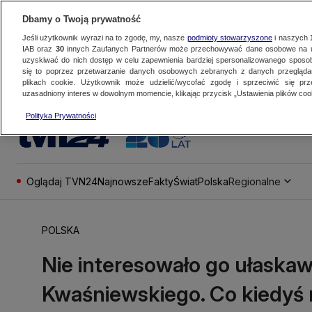
Dbamy o Twoją prywatność
Jeśli użytkownik wyrazi na to zgodę, my, nasze
podmioty stowarzyszone
i naszych
IAB oraz
30
innych Zaufanych Partnerów może przechowywać dane osobowe na ur
uzyskiwać do nich dostęp w celu zapewnienia bardziej spersonalizowanego sposo
się to poprzez przetwarzanie danych osobowych zebranych z danych przegląd
plikach cookie. Użytkownik może udzielić/wycofać zgodę i sprzeciwić się pr
uzasadniony interes w dowolnym momencie, klikając przycisk „Ustawienia plików cook
Polityka Prywatności
Oglądaj TVN24
Najnowsze
Fakty
Świat
Polska
Regionalne
POLSKA
Nie interesowało go ułaskaw
Kwaśniewskiego. Co kiedyś 