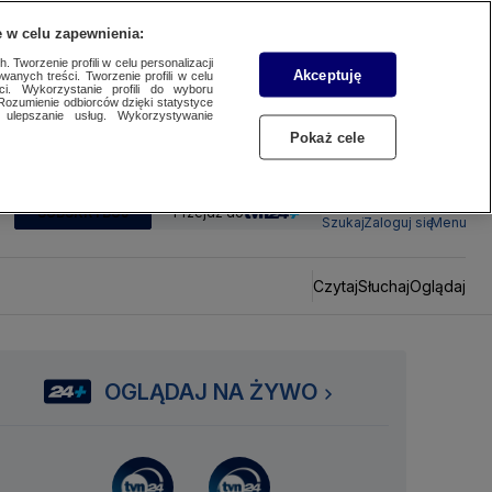
 w celu zapewnienia:
 Tworzenie profili w celu personalizacji
Akceptuję
wanych treści. Tworzenie profili w celu
ci. Wykorzystanie profili do wyboru
Rozumienie odbiorców dzięki statystyce
ulepszanie usług. Wykorzystywanie
Pokaż cele
SUBSKRYBUJ
Przejdź do
Szukaj
Zaloguj się
Menu
Czytaj
Słuchaj
Oglądaj
OGLĄDAJ NA ŻYWO