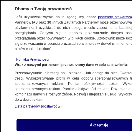
Dbamy o Twoją prywatność
Jeśli użytkownik wyrazi na to zgodę, my, nasze
podmioty stowarzys
Partnerów IAB oraz
30
innych Zaufanych Partnerów może przechowywa
użytkownika i uzyskiwać do nich dostęp w celu zapewnienia bardzi
przeglądania. Odbywa się to poprzez przetwarzanie danych os
przeglądania przechowywanych w plikach cookie. Użytkownik może udzie
POLSKA
się przetwarzaniu w oparciu o uzasadniony interes w dowolnym momencie
plików cookie i reklam”.
Wraca sprawa ułaskawienia Kamińskiego
Polityka Prywatności
i Wąsika. Sąd Najwyższy rozpoczął
Wraz z naszymi partnerami przetwarzamy dane w celu zapewnienia:
postępowanie kasacyjne z urzędu
Przechowywanie informacji na urządzeniu lub dostęp do nich. Tworzeni
treści. Wykorzystywanie profili w celu doboru spersonalizowanych tr
28.02.2023, 21:00
spersonalizowanych reklam. Pomiar efektywności treści. Wyko
spersonalizowanych reklam. Pomiar efektywności reklam. Rozumienie o
kombinacji danych z różnych źródeł. Rozwój i ulepszanie usług. Wykor
Udostępnij
do wyboru reklam.
Lista partnerów (dostawców)
Akceptuję