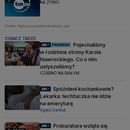
NA ŻYWO
Źródło: Wyborcza.pl
Autorka/Autor: akr
ZOBACZ TAKŻE:
Pojechaliśmy
PREMIERA
27 min
w rodzinne strony Karola
Nawrockiego. Co o nim
usłyszeliśmy?
CZARNO NA BIAŁYM
Spóźnieni kochankowie?
Lekarka: łechtaczka nie idzie
na emeryturę
Agata Daniluk
Prokuratura wzięła się