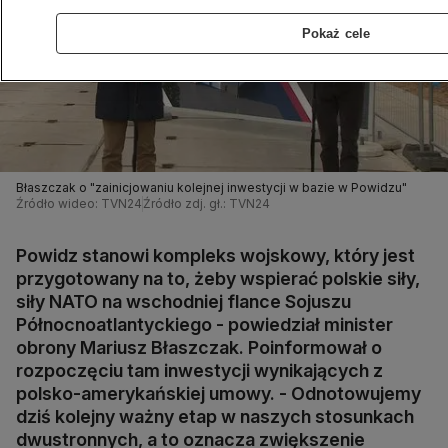
Pokaż cele
Błaszczak o "zainicjowaniu kolejnej inwestycji w bazie w Powidzu"
Źródło wideo: TVN24
Źródło zdj. gł.: TVN24
Powidz stanowi kompleks wojskowy, który jest
przygotowany na to, żeby wspierać polskie siły,
siły NATO na wschodniej flance Sojuszu
Północnoatlantyckiego - powiedział minister
obrony Mariusz Błaszczak. Poinformował o
rozpoczęciu tam inwestycji wynikających z
polsko-amerykańskiej umowy. - Odnotowujemy
dziś kolejny ważny etap w naszych stosunkach
dwustronnych, a to oznacza zwiększenie