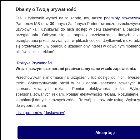
Dbamy o Twoją prywatność
Jeśli użytkownik wyrazi na to zgodę, my, nasze
podmioty stowarzys
Partnerów IAB oraz
30
innych Zaufanych Partnerów może przechowywa
użytkownika i uzyskiwać do nich dostęp w celu zapewnienia bardzi
przeglądania. Odbywa się to poprzez przetwarzanie danych os
przeglądania przechowywanych w plikach cookie. Użytkownik może udzie
POLSKA
się przetwarzaniu w oparciu o uzasadniony interes w dowolnym momencie
plików cookie i reklam”.
Mariusz Błaszczak o "kolejnej inwestycji
Polityka Prywatności
w bazie w Powidzu". Będzie skierowana
Wraz z naszymi partnerami przetwarzamy dane w celu zapewnienia:
do amerykańskich żołnierzy
Przechowywanie informacji na urządzeniu lub dostęp do nich. Tworzeni
treści. Wykorzystywanie profili w celu doboru spersonalizowanych tr
7.11.2022, 14:41
spersonalizowanych reklam. Pomiar efektywności treści. Wyko
spersonalizowanych reklam. Pomiar efektywności reklam. Rozumienie o
kombinacji danych z różnych źródeł. Rozwój i ulepszanie usług. Wykor
Udostępnij
do wyboru reklam.
Lista partnerów (dostawców)
Akceptuję