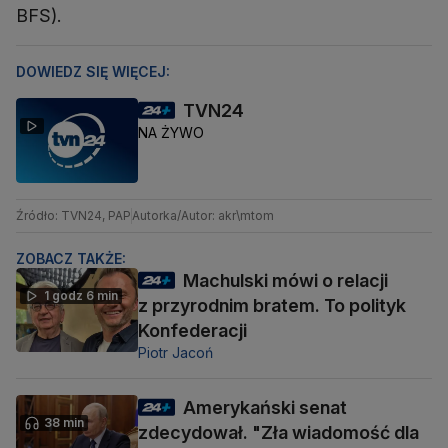
BFS).
DOWIEDZ SIĘ WIĘCEJ:
TVN24
NA ŻYWO
Źródło: TVN24, PAP
Autorka/Autor: akr\mtom
ZOBACZ TAKŻE:
Machulski mówi o relacji
1 godz 6 min
z przyrodnim bratem. To polityk
Konfederacji
Piotr Jacoń
Amerykański senat
38 min
zdecydował. "Zła wiadomość dla