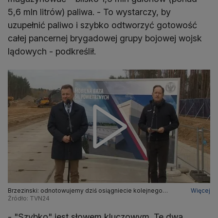
5,6 mln litrów) paliwa. - To wystarczy, by
uzupełnić paliwo i szybko odtworzyć gotowość
całej pancernej brygadowej grupy bojowej wojsk
lądowych - podkreślił.
Brzezinski: odnotowujemy dziś osiągniecie kolejnego
Więcej
ważnego etapu w naszych stosunkach dwustronnych
Źródło: TVN24
- "Szybko" jest słowem kluczowym. Te dwa