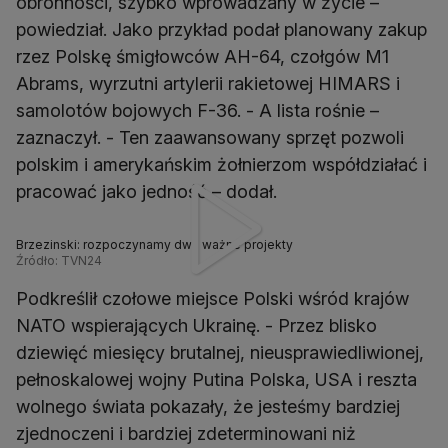
obronności, szybko wprowadzany w życie –
powiedział. Jako przykład podał planowany zakup
rzez Polskę śmigłowców AH-64, czołgów M1
Abrams, wyrzutni artylerii rakietowej HIMARS i
samolotów bojowych F-36. - A lista rośnie –
zaznaczył. - Ten zaawansowany sprzęt pozwoli
polskim i amerykańskim żołnierzom współdziałać i
pracować jako jedność – dodał.
Brzezinski: rozpoczynamy dwa ważne projekty
Źródło: TVN24
Podkreślił czołowe miejsce Polski wśród krajów
NATO wspierających Ukrainę. - Przez blisko
dziewięć miesięcy brutalnej, nieusprawiedliwionej,
pełnoskalowej wojny Putina Polska, USA i reszta
wolnego świata pokazały, że jesteśmy bardziej
zjednoczeni i bardziej zdeterminowani niż