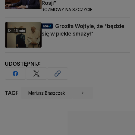
Rosji"
ROZMOWY NA SZCZYCIE
Groziła Wojtyle, że "będzie
45 min
się w piekle smażył"
UDOSTĘPNIJ:
TAGI:
Mariusz Błaszczak