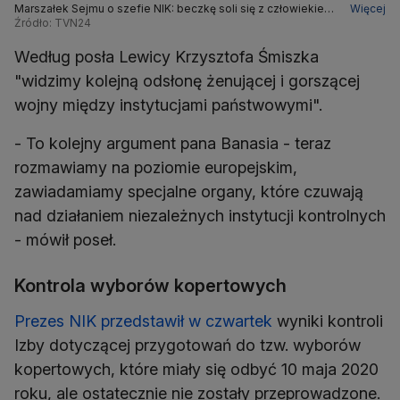
Marszałek Sejmu o szefie NIK: beczkę soli się z człowiekiem
Więcej
zje i do końca się nie wie, jaki on jest
Źródło: TVN24
Według posła Lewicy Krzysztofa Śmiszka
"widzimy kolejną odsłonę żenującej i gorszącej
wojny między instytucjami państwowymi".
- To kolejny argument pana Banasia - teraz
rozmawiamy na poziomie europejskim,
zawiadamiamy specjalne organy, które czuwają
nad działaniem niezależnych instytucji kontrolnych
- mówił poseł.
Kontrola wyborów kopertowych
Prezes NIK przedstawił w czwartek
wyniki kontroli
Izby dotyczącej przygotowań do tzw. wyborów
kopertowych, które miały się odbyć 10 maja 2020
roku, ale ostatecznie nie zostały przeprowadzone.