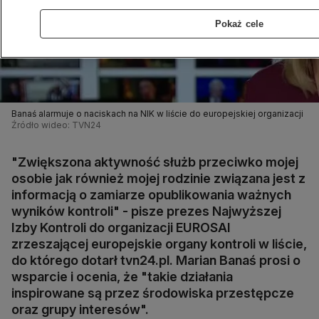
Pokaż cele
Banaś alarmuje o naciskach na NIK w liście do europejskiej organizacji
Źródło wideo: TVN24
"Zwiększona aktywność służb przeciwko mojej
osobie jak również mojej rodzinie związana jest z
informacją o zamiarze opublikowania ważnych
wyników kontroli" - pisze prezes Najwyższej
Izby Kontroli do organizacji EUROSAI
zrzeszającej europejskie organy kontroli w liście,
do którego dotarł tvn24.pl. Marian Banaś prosi o
wsparcie i ocenia, że "takie działania
inspirowane są przez środowiska przestępcze
oraz grupy interesów".