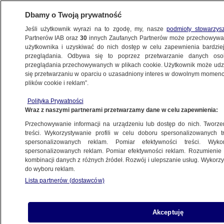
Dbamy o Twoją prywatność
Jeśli użytkownik wyrazi na to zgodę, my, nasze
podmioty stowarzys
Partnerów IAB oraz
30
innych Zaufanych Partnerów może przechowywa
użytkownika i uzyskiwać do nich dostęp w celu zapewnienia bardzi
przeglądania. Odbywa się to poprzez przetwarzanie danych os
przeglądania przechowywanych w plikach cookie. Użytkownik może udzie
POLSKA
się przetwarzaniu w oparciu o uzasadniony interes w dowolnym momencie
plików cookie i reklam”.
Marian Banaś prosi o pomoc Europę.
Polityka Prywatności
Dotarliśmy do listu prezesa NIK
Wraz z naszymi partnerami przetwarzamy dane w celu zapewnienia:
Przechowywanie informacji na urządzeniu lub dostęp do nich. Tworzeni
19.05.2021, 11:13
treści. Wykorzystywanie profili w celu doboru spersonalizowanych tr
spersonalizowanych reklam. Pomiar efektywności treści. Wyko
spersonalizowanych reklam. Pomiar efektywności reklam. Rozumienie o
Udostępnij
kombinacji danych z różnych źródeł. Rozwój i ulepszanie usług. Wykor
do wyboru reklam.
Lista partnerów (dostawców)
Akceptuję