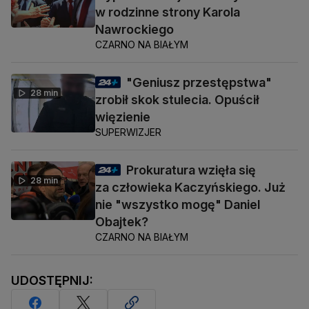
w rodzinne strony Karola
Nawrockiego
CZARNO NA BIAŁYM
"Geniusz przestępstwa"
28 min
zrobił skok stulecia. Opuścił
więzienie
SUPERWIZJER
Prokuratura wzięła się
28 min
za człowieka Kaczyńskiego. Już
nie "wszystko mogę" Daniel
Obajtek?
CZARNO NA BIAŁYM
UDOSTĘPNIJ: