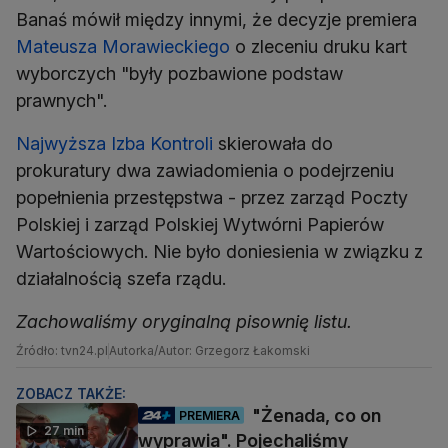
Banaś mówił między innymi, że decyzje premiera
Mateusza Morawieckiego
o zleceniu druku kart
wyborczych "były pozbawione podstaw
prawnych".
Najwyższa Izba Kontroli
skierowała do
prokuratury dwa zawiadomienia o podejrzeniu
popełnienia przestępstwa - przez zarząd Poczty
Polskiej i zarząd Polskiej Wytwórni Papierów
Wartościowych. Nie było doniesienia w związku z
działalnością szefa rządu.
Zachowaliśmy oryginalną pisownię listu.
Źródło: tvn24.pl
Autorka/Autor: Grzegorz Łakomski
ZOBACZ TAKŻE:
"Żenada, co on
PREMIERA
27 min
wyprawia". Pojechaliśmy