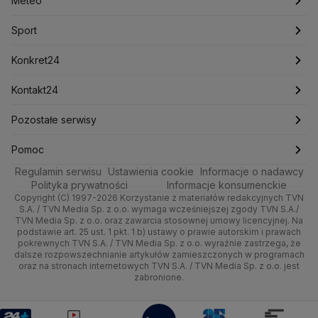
Meteo
Lotnisko Chopina
Lotto
Maciej Wąsik
Marcin Przydacz
Marcin Kierwiński
Marian Banaś
Sport
Newslettery
Ludzie Faktów
Katowice
Notowania
Pogoda godzinowa
Sport
Mariusz Błaszczak
Mariusz Kamiński
Mark Zuckerberg
Mateusz Morawiecki
Zdrowie
Kraków
Pieniądze
Pogoda długoterminowa
Piłka Nożna
Konkret24
Michał Kamiński
Technologia
Poznań
Nieruchomości
Pogoda na jutro
Ministerstwo Aktywów Państwowych
Tenis
Najnowsze
Kontakt24
Ministerstwo Edukacji i Nauki
Kultura i styl
Trójmiasto
Rynki
Pogoda na weekend
Kolarstwo
Polska
Najnowsze
Pozostałe serwisy
Ministerstwo Infrastruktury
Ministerstwo Kultury
Ministerstwo Obrony Narodowej
Ciekawostki
Wrocław
Dla firm
Najnowsze
Skoki Narciarskie
Świat
Gorące Tematy
TVN
Pomoc
Ministerstwo Rolnictwa
Regulamin serwisu
Quizy
Ustawienia cookie
Informacje o nadawcy
Ministerstwo Rozwoju i Technologii
Kielce
Handel
Polska
Sporty zimowe
Polityka
Wyślij zgłoszenie
Dzień Dobry TVN
Centrum pomocy
Polityka prywatności
Informacje konsumenckie
Ministerstwo Sportu i Turystyki
Copyright (C) 1997-2026 Korzystanie z materiałów redakcyjnych TVN
Tematy
Kujawsko-pomorskie
Ze świata
Prognoza
Lekkoatletyka
Zdrowie
Uwaga TVN
Ministerstwo Cyfryzacji
Test zgodności
S.A. / TVN Media Sp. z o.o. wymaga wcześniejszej zgody TVN S.A./
TVN Media Sp. z o.o. oraz zawarcia stosownej umowy licencyjnej. Na
Ministerstwo Edukacji Narodowej
Lublin
podstawie art. 25 ust. 1 pkt. 1 b) ustawy o prawie autorskim i prawach
Tech
Świat
Siatkówka
Tech
HGTV
Oglądaj na TV
Ministerstwo Finansów
pokrewnych TVN S.A. / TVN Media Sp. z o.o. wyraźnie zastrzega, że
dalsze rozpowszechnianie artykułów zamieszczonych w programach
Ministerstwo Klimatu i Środowiska
Lubuskie
Moto
Nauka
F1
Nauka
TVN Turbo
Zrealizuj voucher
oraz na stronach internetowych TVN S.A. / TVN Media Sp. z o.o. jest
Ministerstwo Nauki i Szkolnictwa Wyższego
zabronione.
Olsztyn
Dla seniora
Ciekawostki
Ministerstwo Sprawiedliwości
Rozrywka
TVN Style
Ministerstwo Rodziny, Pracy i Polityki Społecznej