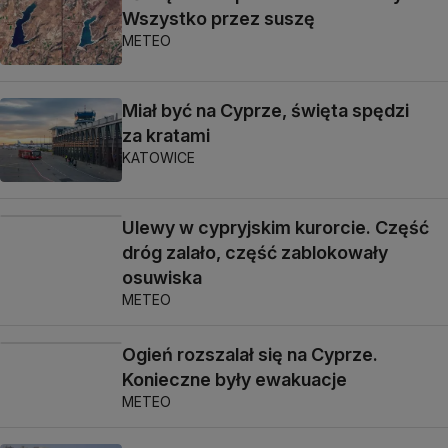
Wszystko przez suszę
METEO
Miał być na Cyprze, święta spędzi
za kratami
KATOWICE
Ulewy w cypryjskim kurorcie. Część
dróg zalało, część zablokowały
osuwiska
METEO
Ogień rozszalał się na Cyprze.
Konieczne były ewakuacje
METEO