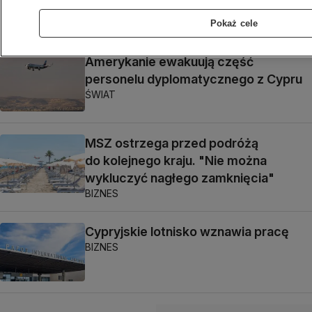
BIZNES
Pokaż cele
Amerykanie ewakuują część
personelu dyplomatycznego z Cypru
ŚWIAT
MSZ ostrzega przed podróżą
do kolejnego kraju. "Nie można
wykluczyć nagłego zamknięcia"
BIZNES
Cypryjskie lotnisko wznawia pracę
BIZNES