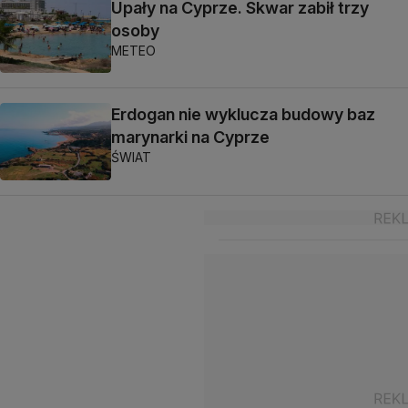
Upały na Cyprze. Skwar zabił trzy
osoby
METEO
Erdogan nie wyklucza budowy baz
marynarki na Cyprze
ŚWIAT