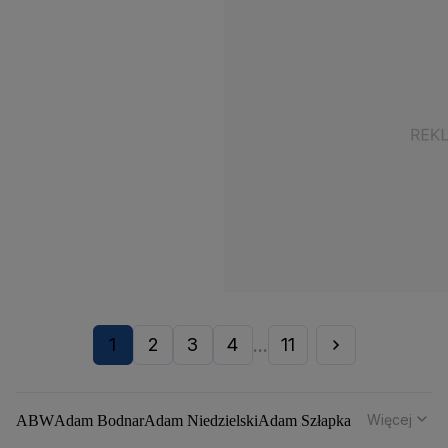
1
2
3
4
11
...
Więcej
ABW
Adam Bodnar
Adam Niedzielski
Adam Szłapka
Administracja Donalda Trumpa