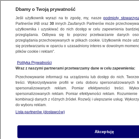
Dbamy o Twoją prywatność
Jeśli użytkownik wyrazi na to zgodę, my, nasze
podmioty stowarzys
Partnerów IAB oraz
30
innych Zaufanych Partnerów może przechowywa
użytkownika i uzyskiwać do nich dostęp w celu zapewnienia bardzi
przeglądania. Odbywa się to poprzez przetwarzanie danych os
przeglądania przechowywanych w plikach cookie. Użytkownik może udzie
CYPR
się przetwarzaniu w oparciu o uzasadniony interes w dowolnym momencie
plików cookie i reklam”.
Trzylatek wypadł z okna
na wakacjach, nie żyje. Ojciec usłyszał
Polityka Prywatności
Wraz z naszymi partnerami przetwarzamy dane w celu zapewnienia:
zarzuty
ŚWIAT
Przechowywanie informacji na urządzeniu lub dostęp do nich. Tworzeni
treści. Wykorzystywanie profili w celu doboru spersonalizowanych tr
spersonalizowanych reklam. Pomiar efektywności treści. Wyko
Niebo zmętniało nad popularną wyspą
spersonalizowanych reklam. Pomiar efektywności reklam. Rozumienie o
kombinacji danych z różnych źródeł. Rozwój i ulepszanie usług. Wykor
METEO
do wyboru reklam.
Lista partnerów (dostawców)
"Liczba rezerwacji spadła. Ludzie
Akceptuję
zastanawiają się dwa razy"