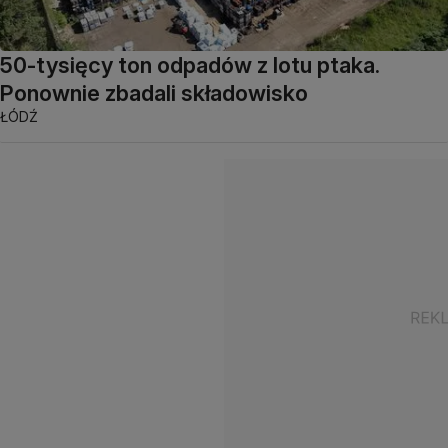
50-tysięcy ton odpadów z lotu ptaka.
Ponownie zbadali składowisko
ŁÓDŹ