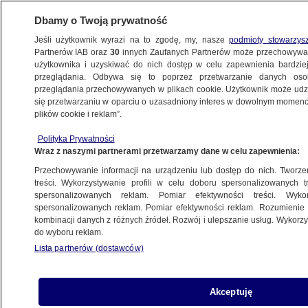
Dbamy o Twoją prywatność
Jeśli użytkownik wyrazi na to zgodę, my, nasze
podmioty stowarzys
Partnerów IAB oraz
30
innych Zaufanych Partnerów może przechowywa
użytkownika i uzyskiwać do nich dostęp w celu zapewnienia bardzi
przeglądania. Odbywa się to poprzez przetwarzanie danych os
przeglądania przechowywanych w plikach cookie. Użytkownik może udzie
PROGRAMY
się przetwarzaniu w oparciu o uzasadniony interes w dowolnym momencie
plików cookie i reklam”.
Raport NIK w sprawie wyborów
Polityka Prywatności
kopertowych
Wraz z naszymi partnerami przetwarzamy dane w celu zapewnienia:
Przechowywanie informacji na urządzeniu lub dostęp do nich. Tworzeni
14.05.2021, 09:00
treści. Wykorzystywanie profili w celu doboru spersonalizowanych tr
spersonalizowanych reklam. Pomiar efektywności treści. Wyko
spersonalizowanych reklam. Pomiar efektywności reklam. Rozumienie o
Udostępnij
kombinacji danych z różnych źródeł. Rozwój i ulepszanie usług. Wykor
do wyboru reklam.
Lista partnerów (dostawców)
Akceptuję