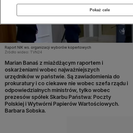
Pokaż cele
Raport NIK ws. organizacji wyborów kopertowych
Źródło wideo: TVN24
Marian Banaś z miażdżącym raportem i
oskarżeniami wobec najważniejszych
urzędników w państwie. Są zawiadomienia do
prokuratury i co ciekawe nie wobec szefa rządu i
odpowiedzialnych ministrów, tylko wobec
prezesów spółek Skarbu Państwa: Poczty
Polskiej i Wytwórni Papierów Wartościowych.
Barbara Sobska.