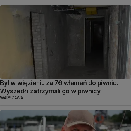
Był w więzieniu za 76 włamań do piwnic.
Wyszedł i zatrzymali go w piwnicy
WARSZAWA