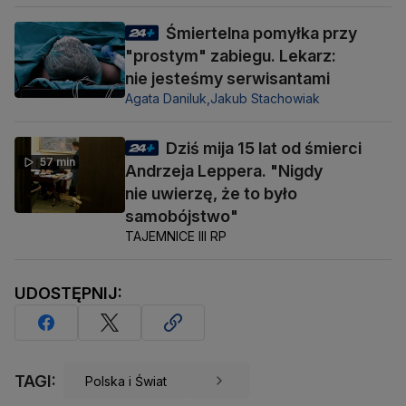
Śmiertelna pomyłka przy
"prostym" zabiegu. Lekarz:
nie jesteśmy serwisantami
Agata Daniluk,
Jakub Stachowiak
Dziś mija 15 lat od śmierci
57 min
Andrzeja Leppera. "Nigdy
nie uwierzę, że to było
samobójstwo"
TAJEMNICE III RP
UDOSTĘPNIJ:
TAGI:
Polska i Świat