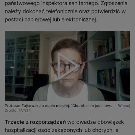
państwowego inspektora sanitarnego. Zgłoszenia
należy dokonać telefonicznie oraz potwierdzić w
postaci papierowej lub elektronicznej.
Profesor Zajkowska o ospie małpiej. "Choroba nie jest nowa,
Więcej
sam wirus nie jest nowy, ale jest przy niej nowe zjawisko"
Źródło: TVN24
Trzecie z rozporządzeń
wprowadza obowiązek
hospitalizacji osób zakażonych lub chorych, a