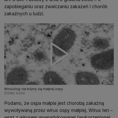
zapobieganiu oraz zwalczaniu zakażeń i chorób
zakaźnych u ludzi.
Wirusolog: nie bójmy się małpiej ospy
Źródło: tvn24
Podano, że ospa małpia jest chorobą zakaźną
wywoływaną przez wirus ospy małpiej. Wirus ten –
wraz z wirusem wyeradykowanej (wykorzenionej