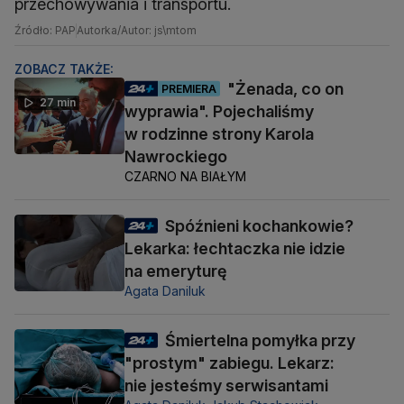
przechowywania i transportu.
Źródło: PAP
Autorka/Autor: js\mtom
ZOBACZ TAKŻE:
"Żenada, co on
PREMIERA
27 min
wyprawia". Pojechaliśmy
w rodzinne strony Karola
Nawrockiego
CZARNO NA BIAŁYM
Spóźnieni kochankowie?
Lekarka: łechtaczka nie idzie
na emeryturę
Agata Daniluk
Śmiertelna pomyłka przy
"prostym" zabiegu. Lekarz:
nie jesteśmy serwisantami