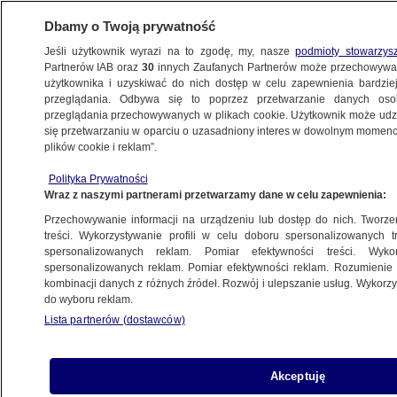
Dbamy o Twoją prywatność
Jeśli użytkownik wyrazi na to zgodę, my, nasze
podmioty stowarzys
Partnerów IAB oraz
30
innych Zaufanych Partnerów może przechowywa
użytkownika i uzyskiwać do nich dostęp w celu zapewnienia bardzi
przeglądania. Odbywa się to poprzez przetwarzanie danych os
przeglądania przechowywanych w plikach cookie. Użytkownik może udzie
POLSKA
się przetwarzaniu w oparciu o uzasadniony interes w dowolnym momencie
plików cookie i reklam”.
Minister zdrowia podpisał rozporządzenia
Polityka Prywatności
w sprawie małpiej ospy
Wraz z naszymi partnerami przetwarzamy dane w celu zapewnienia:
Przechowywanie informacji na urządzeniu lub dostęp do nich. Tworzeni
27.05.2022, 17:47
treści. Wykorzystywanie profili w celu doboru spersonalizowanych tr
spersonalizowanych reklam. Pomiar efektywności treści. Wyko
spersonalizowanych reklam. Pomiar efektywności reklam. Rozumienie o
Udostępnij
kombinacji danych z różnych źródeł. Rozwój i ulepszanie usług. Wykor
do wyboru reklam.
Lista partnerów (dostawców)
Akceptuję