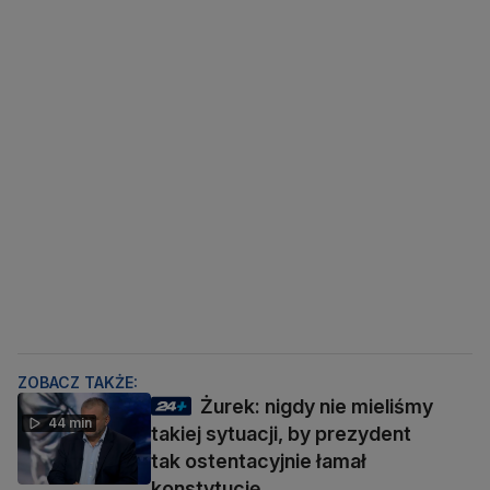
ZOBACZ TAKŻE:
Żurek: nigdy nie mieliśmy
44 min
takiej sytuacji, by prezydent
tak ostentacyjnie łamał
konstytucję