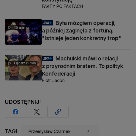
FAKTY PO FAKTACH
Była mózgiem operacji,
45 min
a później zaginęła z fortuną.
"Istnieje jeden konkretny trop"
Machulski mówi o relacji
1 godz 6 min
z przyrodnim bratem. To polityk
Konfederacji
Piotr Jacoń
UDOSTĘPNIJ:
TAGI:
Przemysław Czarnek