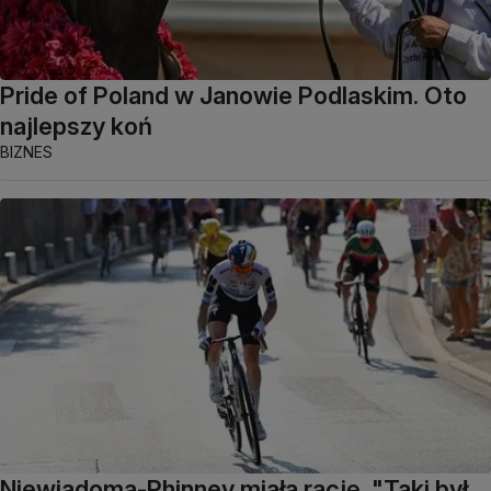
Pride of Poland w Janowie Podlaskim. Oto
najlepszy koń
BIZNES
Niewiadoma-Phinney miała rację. "Taki był