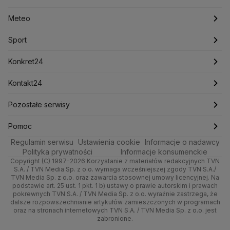
Lasy Państwowe
Lech Wałęsa
Lewica
Meteo
Artykuły
Fakty o Świecie
Łódź
Najnowsze
Meteo
Lotnisko Chopina
Lotto
Maciej Wąsik
Marcin Przydacz
Marcin Kierwiński
Marian Banaś
Sport
Newslettery
Ludzie Faktów
Katowice
Notowania
Pogoda godzinowa
Sport
Mariusz Błaszczak
Mariusz Kamiński
Mark Zuckerberg
Mateusz Morawiecki
Zdrowie
Kraków
Pieniądze
Pogoda długoterminowa
Piłka Nożna
Konkret24
Michał Kamiński
Technologia
Poznań
Nieruchomości
Pogoda na jutro
Ministerstwo Aktywów Państwowych
Tenis
Najnowsze
Kontakt24
Ministerstwo Edukacji i Nauki
Kultura i styl
Trójmiasto
Rynki
Pogoda na weekend
Kolarstwo
Polska
Najnowsze
Pozostałe serwisy
Ministerstwo Infrastruktury
Ministerstwo Kultury
Ministerstwo Obrony Narodowej
Ciekawostki
Wrocław
Dla firm
Najnowsze
Skoki Narciarskie
Świat
Gorące Tematy
TVN
Pomoc
Ministerstwo Rolnictwa
Regulamin serwisu
Quizy
Ustawienia cookie
Informacje o nadawcy
Ministerstwo Rozwoju i Technologii
Kielce
Handel
Polska
Sporty zimowe
Polityka
Wyślij zgłoszenie
Dzień Dobry TVN
Centrum pomocy
Polityka prywatności
Informacje konsumenckie
Ministerstwo Sportu i Turystyki
Copyright (C) 1997-2026 Korzystanie z materiałów redakcyjnych TVN
Tematy
Kujawsko-pomorskie
Ze świata
Prognoza
Lekkoatletyka
Zdrowie
Uwaga TVN
Ministerstwo Cyfryzacji
Test zgodności
S.A. / TVN Media Sp. z o.o. wymaga wcześniejszej zgody TVN S.A./
TVN Media Sp. z o.o. oraz zawarcia stosownej umowy licencyjnej. Na
Ministerstwo Edukacji Narodowej
Lublin
podstawie art. 25 ust. 1 pkt. 1 b) ustawy o prawie autorskim i prawach
Tech
Świat
Siatkówka
Tech
HGTV
Oglądaj na TV
Ministerstwo Finansów
pokrewnych TVN S.A. / TVN Media Sp. z o.o. wyraźnie zastrzega, że
dalsze rozpowszechnianie artykułów zamieszczonych w programach
Ministerstwo Klimatu i Środowiska
Lubuskie
Moto
Nauka
F1
Nauka
TVN Turbo
Zrealizuj voucher
oraz na stronach internetowych TVN S.A. / TVN Media Sp. z o.o. jest
Ministerstwo Nauki i Szkolnictwa Wyższego
zabronione.
Olsztyn
Dla seniora
Ciekawostki
Ministerstwo Sprawiedliwości
Rozrywka