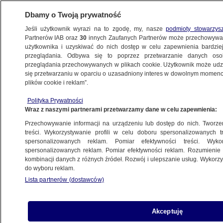
Dbamy o Twoją prywatność
Jeśli użytkownik wyrazi na to zgodę, my, nasze
podmioty stowarzys
Partnerów IAB oraz
30
innych Zaufanych Partnerów może przechowywa
użytkownika i uzyskiwać do nich dostęp w celu zapewnienia bardzi
przeglądania. Odbywa się to poprzez przetwarzanie danych os
przeglądania przechowywanych w plikach cookie. Użytkownik może udzie
się przetwarzaniu w oparciu o uzasadniony interes w dowolnym momencie
POLSKA
plików cookie i reklam”.
Kukiz, blockchain i "platforma do e-
votingu". Na co Fundacja "Potrafisz
Polityka Prywatności
Wraz z naszymi partnerami przetwarzamy dane w celu zapewnienia:
Polsko!" wydaje miliony
Przechowywanie informacji na urządzeniu lub dostęp do nich. Tworzeni
od premiera?
treści. Wykorzystywanie profili w celu doboru spersonalizowanych tr
spersonalizowanych reklam. Pomiar efektywności treści. Wyko
5.10.2023, 17:44
spersonalizowanych reklam. Pomiar efektywności reklam. Rozumienie o
kombinacji danych z różnych źródeł. Rozwój i ulepszanie usług. Wykor
do wyboru reklam.
Udostępnij
Lista partnerów (dostawców)
F
undacja związana z Pawłem Kukizem,
"jedynką" PiS na Opolszczyźnie,
Akceptuję