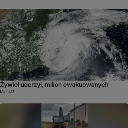
Żywioł uderzył, milion ewakuowanych
METEO