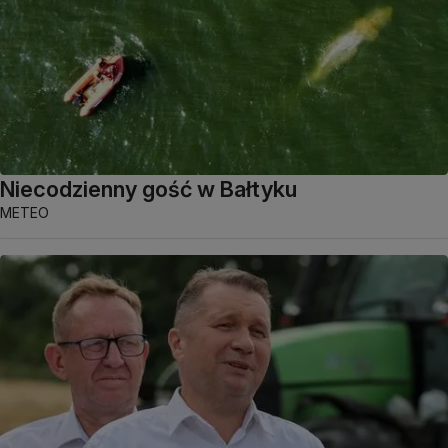
Niecodzienny gość w Bałtyku
METEO