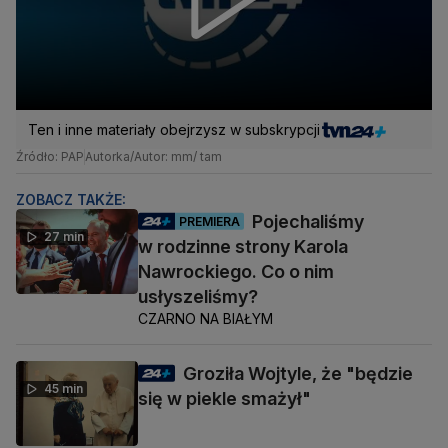
Ten i inne materiały obejrzysz w subskrypcji
Źródło: PAP
Autorka/Autor: mm/ tam
ZOBACZ TAKŻE:
Pojechaliśmy
PREMIERA
27 min
w rodzinne strony Karola
Nawrockiego. Co o nim
usłyszeliśmy?
CZARNO NA BIAŁYM
Groziła Wojtyle, że "będzie
45 min
się w piekle smażył"