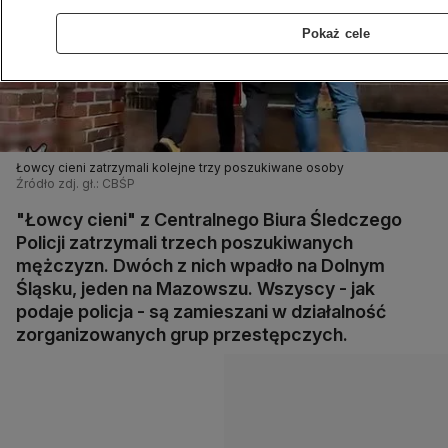
Pokaż cele
Łowcy cieni zatrzymali kolejne trzy poszukiwane osoby
Źródło zdj. gł.: CBŚP
"Łowcy cieni" z Centralnego Biura Śledczego
Policji zatrzymali trzech poszukiwanych
mężczyzn. Dwóch z nich wpadło na Dolnym
Śląsku, jeden na Mazowszu. Wszyscy - jak
podaje policja - są zamieszani w działalność
zorganizowanych grup przestępczych.