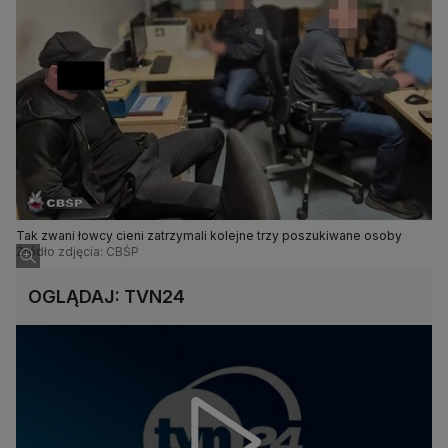
Tak zwani łowcy cieni zatrzymali kolejne trzy poszukiwane osoby
Źródło zdjęcia: CBŚP
OGLĄDAJ: TVN24