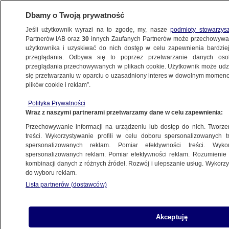
Dbamy o Twoją prywatność
Jeśli użytkownik wyrazi na to zgodę, my, nasze
podmioty stowarzys
Partnerów IAB oraz
30
innych Zaufanych Partnerów może przechowywa
użytkownika i uzyskiwać do nich dostęp w celu zapewnienia bardzi
przeglądania. Odbywa się to poprzez przetwarzanie danych os
przeglądania przechowywanych w plikach cookie. Użytkownik może udzie
WROCŁAW
się przetwarzaniu w oparciu o uzasadniony interes w dowolnym momencie
plików cookie i reklam”.
Byli poszukiwani, zatrzymali ich "łowcy
Polityka Prywatności
cieni"
Wraz z naszymi partnerami przetwarzamy dane w celu zapewnienia:
Przechowywanie informacji na urządzeniu lub dostęp do nich. Tworzeni
14.10.2025, 09:03
treści. Wykorzystywanie profili w celu doboru spersonalizowanych tr
spersonalizowanych reklam. Pomiar efektywności treści. Wyko
Posłuchaj artykułu
spersonalizowanych reklam. Pomiar efektywności reklam. Rozumienie o
Czyta lektor AI
kombinacji danych z różnych źródeł. Rozwój i ulepszanie usług. Wykor
do wyboru reklam.
Lista partnerów (dostawców)
Akceptuję