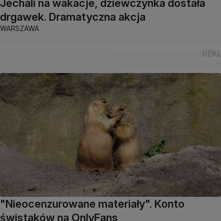
Jechali na wakacje, dziewczynka dostała
drgawek. Dramatyczna akcja
WARSZAWA
"Nieocenzurowane materiały". Konto
świstaków na OnlyFans