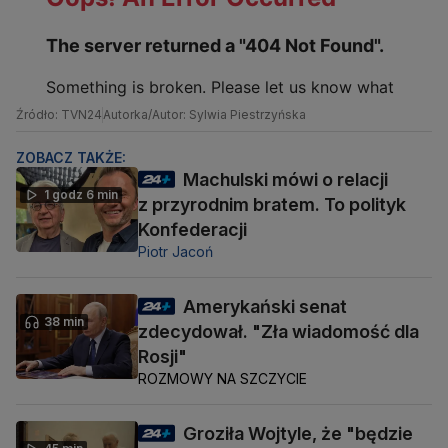
Źródło: TVN24
Autorka/Autor: Sylwia Piestrzyńska
ZOBACZ TAKŻE:
Machulski mówi o relacji
1 godz 6 min
z przyrodnim bratem. To polityk
Konfederacji
Piotr Jacoń
Amerykański senat
38 min
zdecydował. "Zła wiadomość dla
Rosji"
ROZMOWY NA SZCZYCIE
Groziła Wojtyle, że "będzie