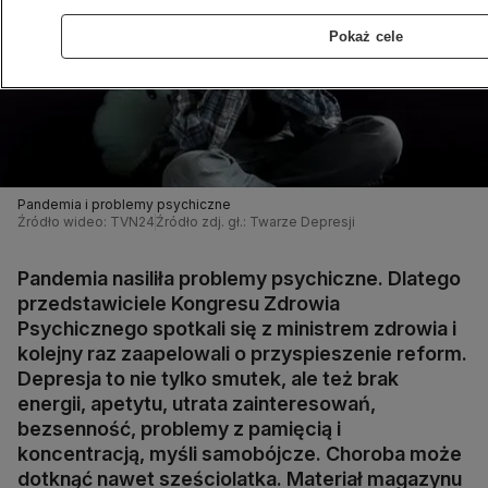
Pokaż cele
Pandemia i problemy psychiczne
Źródło wideo: TVN24
Źródło zdj. gł.: Twarze Depresji
Pandemia nasiliła problemy psychiczne. Dlatego
przedstawiciele Kongresu Zdrowia
Psychicznego spotkali się z ministrem zdrowia i
kolejny raz zaapelowali o przyspieszenie reform.
Depresja to nie tylko smutek, ale też brak
energii, apetytu, utrata zainteresowań,
bezsenność, problemy z pamięcią i
koncentracją, myśli samobójcze. Choroba może
dotknąć nawet sześciolatka. Materiał magazynu