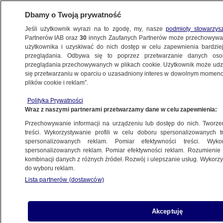
Dbamy o Twoją prywatność
Jeśli użytkownik wyrazi na to zgodę, my, nasze
podmioty stowarzys
Partnerów IAB oraz
30
innych Zaufanych Partnerów może przechowywa
użytkownika i uzyskiwać do nich dostęp w celu zapewnienia bardzi
przeglądania. Odbywa się to poprzez przetwarzanie danych os
przeglądania przechowywanych w plikach cookie. Użytkownik może udzie
POLSKA
się przetwarzaniu w oparciu o uzasadniony interes w dowolnym momencie
plików cookie i reklam”.
"Nasi najmłodsi podopieczni z depresją
Polityka Prywatności
mają sześć lat. To przerażające,
Wraz z naszymi partnerami przetwarzamy dane w celu zapewnienia:
że tak małe dzieci chorują"
Przechowywanie informacji na urządzeniu lub dostęp do nich. Tworzeni
treści. Wykorzystywanie profili w celu doboru spersonalizowanych tr
22.06.2021, 08:01
spersonalizowanych reklam. Pomiar efektywności treści. Wyko
spersonalizowanych reklam. Pomiar efektywności reklam. Rozumienie o
kombinacji danych z różnych źródeł. Rozwój i ulepszanie usług. Wykor
Udostępnij
do wyboru reklam.
Lista partnerów (dostawców)
Akceptuję