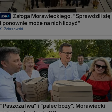
Załoga Morawieckiego. "Sprawdzili się
i ponownie może na nich liczyć"
S. Zakrzewski
"Paszcza lwa" i "palec boży". Morawiecki