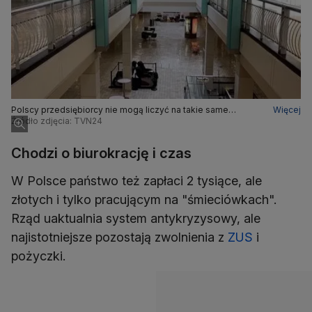
Polscy przedsiębiorcy nie mogą liczyć na takie same
Więcej
wsparcie, co w innych krajach.
Źródło zdjęcia: TVN24
Chodzi o biurokrację i czas
W Polsce państwo też zapłaci 2 tysiące, ale
złotych i tylko pracującym na "śmieciówkach".
Rząd uaktualnia system antykryzysowy, ale
najistotniejsze pozostają zwolnienia z
ZUS
i
pożyczki.