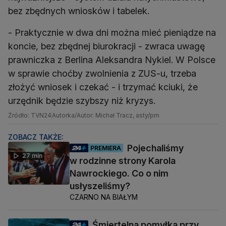
bez zbędnych wniosków i tabelek.
- Praktycznie w dwa dni można mieć pieniądze na
koncie, bez zbędnej biurokracji - zwraca uwagę
prawniczka z Berlina Aleksandra Nykiel. W Polsce
w sprawie choćby zwolnienia z ZUS-u, trzeba
złożyć wniosek i czekać - i trzymać kciuki, że
urzędnik będzie szybszy niż kryzys.
Źródło: TVN24
Autorka/Autor: Michał Tracz, asty/pm
ZOBACZ TAKŻE:
Pojechaliśmy
PREMIERA
27 min
w rodzinne strony Karola
Nawrockiego. Co o nim
usłyszeliśmy?
CZARNO NA BIAŁYM
Śmiertelna pomyłka przy