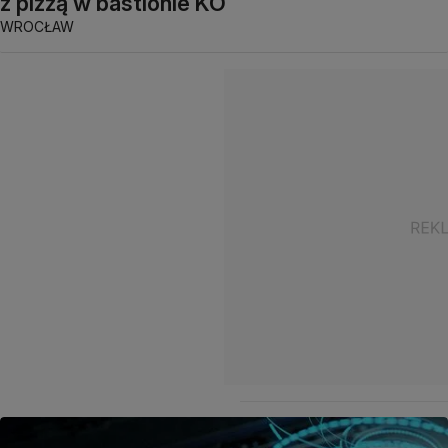
z pizzą w bastionie KO
WROCŁAW