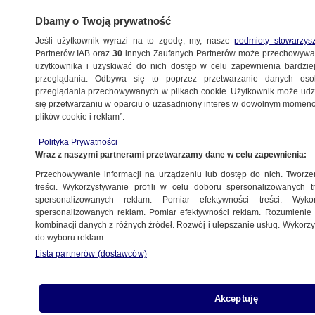
Dbamy o Twoją prywatność
Jeśli użytkownik wyrazi na to zgodę, my, nasze
podmioty stowarzys
Partnerów IAB oraz
30
innych Zaufanych Partnerów może przechowywa
użytkownika i uzyskiwać do nich dostęp w celu zapewnienia bardzi
przeglądania. Odbywa się to poprzez przetwarzanie danych os
przeglądania przechowywanych w plikach cookie. Użytkownik może udzie
POLSKA
się przetwarzaniu w oparciu o uzasadniony interes w dowolnym momencie
plików cookie i reklam”.
Przedsiębiorcy liczą na większą pomoc.
Polityka Prywatności
"Rozwiązania, które zaproponował rząd,
Wraz z naszymi partnerami przetwarzamy dane w celu zapewnienia:
nas nie ratują"
Przechowywanie informacji na urządzeniu lub dostęp do nich. Tworzeni
treści. Wykorzystywanie profili w celu doboru spersonalizowanych tr
8.04.2020, 07:12
spersonalizowanych reklam. Pomiar efektywności treści. Wyko
spersonalizowanych reklam. Pomiar efektywności reklam. Rozumienie o
kombinacji danych z różnych źródeł. Rozwój i ulepszanie usług. Wykor
Udostępnij
do wyboru reklam.
Lista partnerów (dostawców)
Polscy przedsiębiorcy mieli nadzieję na
rewolucję, ale czują się rozczarowani. W czasie,
gdy składają wnioski i czekają na odpowiedź
Akceptuję