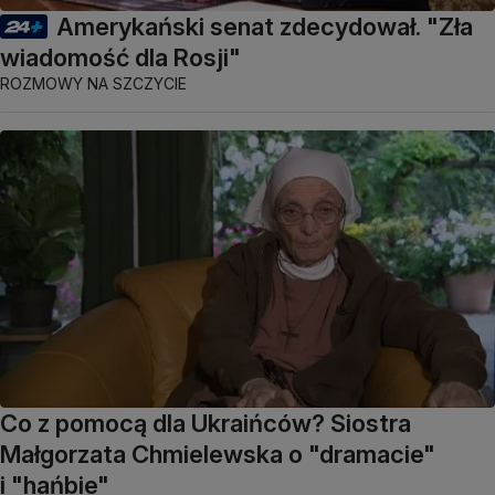
Amerykański senat zdecydował. "Zła
wiadomość dla Rosji"
ROZMOWY NA SZCZYCIE
Co z pomocą dla Ukraińców? Siostra
Małgorzata Chmielewska o "dramacie"
i "hańbie"