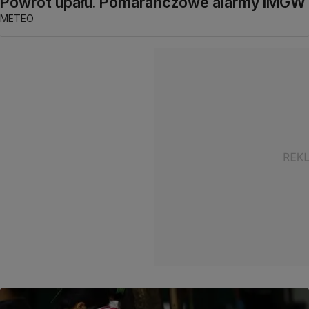
Powrót upału. Pomarańczowe alarmy IMGW
METEO