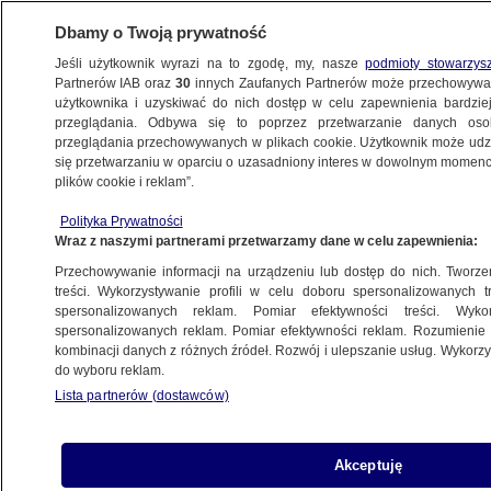
Dbamy o Twoją prywatność
Jeśli użytkownik wyrazi na to zgodę, my, nasze
podmioty stowarzys
Partnerów IAB oraz
30
innych Zaufanych Partnerów może przechowywa
użytkownika i uzyskiwać do nich dostęp w celu zapewnienia bardzi
przeglądania. Odbywa się to poprzez przetwarzanie danych os
przeglądania przechowywanych w plikach cookie. Użytkownik może udzie
POLSKA
się przetwarzaniu w oparciu o uzasadniony interes w dowolnym momencie
plików cookie i reklam”.
Komórki w szkole rozpraszają? Wkracza
Polityka Prywatności
Rzecznik Praw Dziecka i ma pomysł
Wraz z naszymi partnerami przetwarzamy dane w celu zapewnienia:
Przechowywanie informacji na urządzeniu lub dostęp do nich. Tworzeni
8.03.2016, 06:30
treści. Wykorzystywanie profili w celu doboru spersonalizowanych tr
spersonalizowanych reklam. Pomiar efektywności treści. Wyko
spersonalizowanych reklam. Pomiar efektywności reklam. Rozumienie o
Udostępnij
kombinacji danych z różnych źródeł. Rozwój i ulepszanie usług. Wykor
do wyboru reklam.
Lista partnerów (dostawców)
Akceptuję