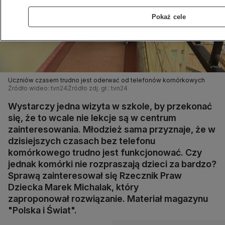
Pokaż cele
Uczniów czasem trudno jest oderwać od telefonów komórkowych
Źródło wideo: tvn24
Źródło zdj. gł.: tvn24
Wystarczy jedna wizyta w szkole, by przekonać
się, że to wcale nie lekcje są w centrum
zainteresowania. Młodzież sama przyznaje, że w
dzisiejszych czasach bez telefonu
komórkowego trudno jest funkcjonować. Czy
jednak komórki nie rozpraszają dzieci za bardzo?
Sprawą zainteresował się Rzecznik Praw
Dziecka Marek Michalak, który
zaproponował rozwiązanie. Materiał magazynu
"Polska i Świat".