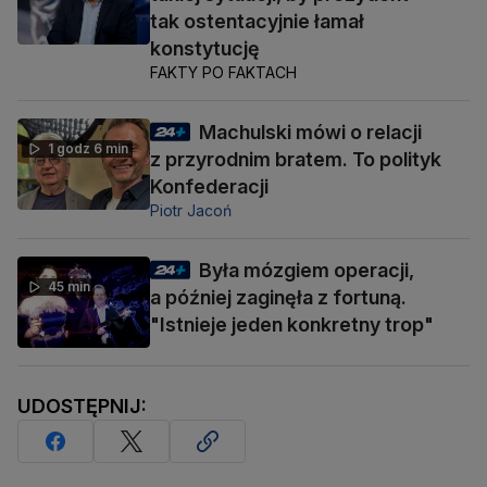
tak ostentacyjnie łamał
konstytucję
FAKTY PO FAKTACH
Machulski mówi o relacji
1 godz 6 min
z przyrodnim bratem. To polityk
Konfederacji
Piotr Jacoń
Była mózgiem operacji,
45 min
a później zaginęła z fortuną.
"Istnieje jeden konkretny trop"
UDOSTĘPNIJ: