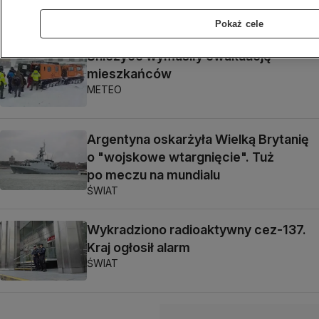
Pokaż cele
Śnieżyce wymusiły ewakuację
mieszkańców
METEO
Argentyna oskarżyła Wielką Brytanię
o "wojskowe wtargnięcie". Tuż
po meczu na mundialu
ŚWIAT
Wykradziono radioaktywny cez-137.
Kraj ogłosił alarm
ŚWIAT