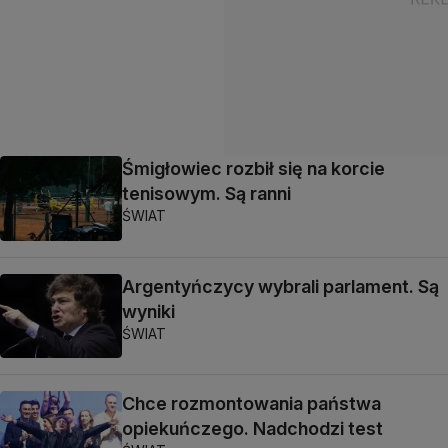
Śmigłowiec rozbił się na korcie
tenisowym. Są ranni
ŚWIAT
Argentyńczycy wybrali parlament. Są
wyniki
ŚWIAT
Chce rozmontowania państwa
opiekuńczego. Nadchodzi test