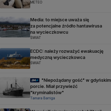
METEO
Media: to miejsce uważa się
za potencjalne źródło hantawirusa
na wycieczkowcu
ŚWIAT
ECDC: należy rozważyć ewakuację
medyczną wycieczkowca
ŚWIAT
"Niepożądany gość" w gdyńskim
porcie. Miał przywieźć
"kryminalistów"
Tamara Barriga