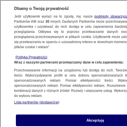
Dbamy o Twoją prywatność
Jeśli użytkownik wyrazi na to zgodę, my, nasze
podmioty stowarzys
Partnerów IAB oraz
30
innych Zaufanych Partnerów może przechowywa
użytkownika i uzyskiwać do nich dostęp w celu zapewnienia bardzi
przeglądania. Odbywa się to poprzez przetwarzanie danych os
przeglądania przechowywanych w plikach cookie. Użytkownik może udzie
ARGENTYNA
się przetwarzaniu w oparciu o uzasadniony interes w dowolnym momencie
plików cookie i reklam”.
Ponad 140 statków stoi w portach.
Strajk wywołał chaos
Polityka Prywatności
Wraz z naszymi partnerami przetwarzamy dane w celu zapewnienia:
BIZNES
Przechowywanie informacji na urządzeniu lub dostęp do nich. Tworzeni
treści. Wykorzystywanie profili w celu doboru spersonalizowanych tr
spersonalizowanych reklam. Pomiar efektywności treści. Wyko
Prezydent Argentyny mówił o "łysym
spersonalizowanych reklam. Pomiar efektywności reklam. Rozumienie o
śmieciu". Międzynarodowy skandal
kombinacji danych z różnych źródeł. Rozwój i ulepszanie usług. Wykor
ŚWIAT
do wyboru reklam.
Lista partnerów (dostawców)
Śnieżyca uwięziła kilkuset kierowców
Akceptuję
METEO