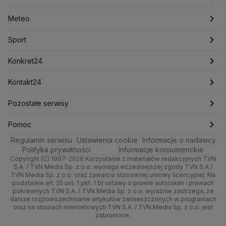
Lasy Państwowe
Lech Wałęsa
Lewica
Meteo
Artykuły
Fakty o Świecie
Łódź
Najnowsze
Meteo
Lotnisko Chopina
Lotto
Maciej Wąsik
Marcin Przydacz
Marcin Kierwiński
Marian Banaś
Sport
Newslettery
Ludzie Faktów
Katowice
Notowania
Pogoda godzinowa
Sport
Mariusz Błaszczak
Mariusz Kamiński
Mark Zuckerberg
Mateusz Morawiecki
Zdrowie
Kraków
Pieniądze
Pogoda długoterminowa
Piłka Nożna
Konkret24
Michał Kamiński
Technologia
Poznań
Nieruchomości
Pogoda na jutro
Ministerstwo Aktywów Państwowych
Tenis
Najnowsze
Kontakt24
Ministerstwo Edukacji i Nauki
Kultura i styl
Trójmiasto
Rynki
Pogoda na weekend
Kolarstwo
Polska
Najnowsze
Pozostałe serwisy
Ministerstwo Infrastruktury
Ministerstwo Kultury
Ministerstwo Obrony Narodowej
Ciekawostki
Wrocław
Dla firm
Najnowsze
Skoki Narciarskie
Świat
Gorące Tematy
TVN
Pomoc
Ministerstwo Rolnictwa
Regulamin serwisu
Quizy
Ustawienia cookie
Informacje o nadawcy
Ministerstwo Rozwoju i Technologii
Kielce
Handel
Polska
Sporty zimowe
Polityka
Wyślij zgłoszenie
Dzień Dobry TVN
Centrum pomocy
Polityka prywatności
Informacje konsumenckie
Ministerstwo Sportu i Turystyki
Copyright (C) 1997-2026 Korzystanie z materiałów redakcyjnych TVN
Tematy
Kujawsko-pomorskie
Ze świata
Prognoza
Lekkoatletyka
Zdrowie
Uwaga TVN
Ministerstwo Cyfryzacji
Test zgodności
S.A. / TVN Media Sp. z o.o. wymaga wcześniejszej zgody TVN S.A./
TVN Media Sp. z o.o. oraz zawarcia stosownej umowy licencyjnej. Na
Ministerstwo Edukacji Narodowej
Lublin
podstawie art. 25 ust. 1 pkt. 1 b) ustawy o prawie autorskim i prawach
Tech
Świat
Siatkówka
Tech
HGTV
Oglądaj na TV
Ministerstwo Finansów
pokrewnych TVN S.A. / TVN Media Sp. z o.o. wyraźnie zastrzega, że
dalsze rozpowszechnianie artykułów zamieszczonych w programach
Ministerstwo Klimatu i Środowiska
Lubuskie
Moto
Nauka
F1
Nauka
TVN Turbo
Zrealizuj voucher
oraz na stronach internetowych TVN S.A. / TVN Media Sp. z o.o. jest
Ministerstwo Nauki i Szkolnictwa Wyższego
zabronione.
Olsztyn
Dla seniora
Ciekawostki