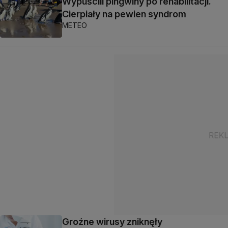
Wypuścili pingwiny po rehabilitacji.
Cierpiały na pewien syndrom
METEO
Groźne wirusy zniknęły