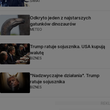
ŚWIAT
Odkryto jeden z najstarszych
gatunków dinozaurów
METEO
Trump ratuje sojusznika. USA kupują
walutę
BIZNES
"Nadzwyczajne działania". Trump
ratuje sojusznika
BIZNES