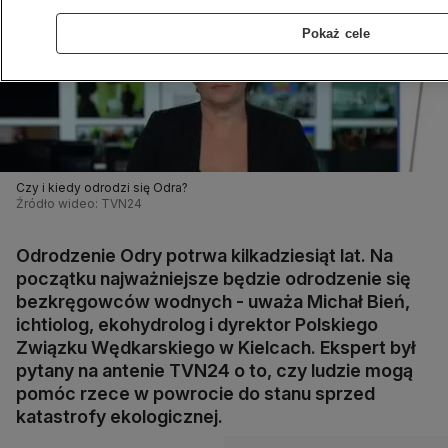
Pokaż cele
Czy i kiedy odrodzi się Odra?
Źródło wideo: TVN24
Odrodzenie Odry potrwa kilkadziesiąt lat. Na
początku najważniejsze będzie odrodzenie się
bezkręgowców wodnych - uważa Michał Bień,
ichtiolog, ekohydrolog i dyrektor Polskiego
Związku Wędkarskiego w Kielcach. Ekspert był
pytany na antenie TVN24 o to, czy ludzie mogą
pomóc rzece w powrocie do stanu sprzed
katastrofy ekologicznej.