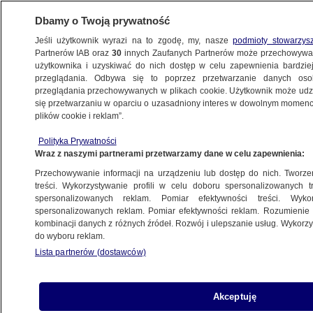
Dbamy o Twoją prywatność
Jeśli użytkownik wyrazi na to zgodę, my, nasze
podmioty stowarzys
Partnerów IAB oraz
30
innych Zaufanych Partnerów może przechowywa
użytkownika i uzyskiwać do nich dostęp w celu zapewnienia bardzi
przeglądania. Odbywa się to poprzez przetwarzanie danych os
przeglądania przechowywanych w plikach cookie. Użytkownik może udzie
POLSKA
się przetwarzaniu w oparciu o uzasadniony interes w dowolnym momencie
plików cookie i reklam”.
"Odra to bardzo zmieniona rzeka", a jej
Polityka Prywatności
odrodzenie zajmie kilkadziesiąt lat. Jak
Wraz z naszymi partnerami przetwarzamy dane w celu zapewnienia:
można pomóc?
Przechowywanie informacji na urządzeniu lub dostęp do nich. Tworzeni
treści. Wykorzystywanie profili w celu doboru spersonalizowanych tr
17.08.2022, 13:55
spersonalizowanych reklam. Pomiar efektywności treści. Wyko
spersonalizowanych reklam. Pomiar efektywności reklam. Rozumienie o
kombinacji danych z różnych źródeł. Rozwój i ulepszanie usług. Wykor
Udostępnij
do wyboru reklam.
Lista partnerów (dostawców)
Akceptuję