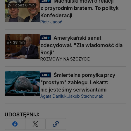
Machulski mówi o relacji
1 godz 6 min
z przyrodnim bratem. To polityk
Konfederacji
Piotr Jacoń
Amerykański senat
38 min
zdecydował. "Zła wiadomość dla
Rosji"
ROZMOWY NA SZCZYCIE
Śmiertelna pomyłka przy
"prostym" zabiegu. Lekarz:
nie jesteśmy serwisantami
Agata Daniluk,
Jakub Stachowiak
UDOSTĘPNIJ: